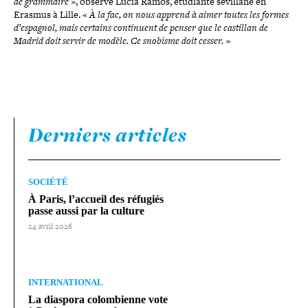
de grammaire
», observe Lucía Ramos, étudiante sévillane en
Erasmus à Lille. «
À la fac, on nous apprend à aimer toutes les formes
d’espagnol, mais certains conti­nuent de penser que le castillan de
Madrid doit servir de modèle. Ce snobisme doit cesser.
»
Derniers articles
SOCIÉTÉ
À Paris, l’accueil des réfugiés
passe aussi par la culture
24 avril 2026
INTERNATIONAL
La diaspora colom­bienne vote