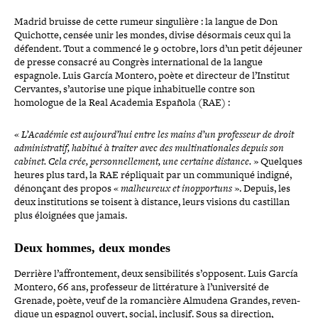
Madrid bruisse de cette rumeur sin­gu­lière : la langue de Don
Quichotte, censée unir les mondes, divise désormais ceux qui la
défendent. Tout a commencé le 9 octobre, lors d’un petit déjeuner
de presse consacré au Congrès inter­na­tio­nal de la langue
espagnole. Luis García Montero, poète et directeur de l’Institut
Cervantes, s’autorise une pique inha­bi­tuelle contre son
homologue de la Real Academia Española (RAE) :
«
L’Académie est aujourd’hui entre les mains d’un pro­fes­seur de droit
admi­nis­tra­tif, habitué à traiter avec des mul­ti­na­tio­nales depuis son
cabinet. Cela crée, per­son­nel­le­ment, une certaine distance.
» Quelques
heures plus tard, la RAE répli­quait par un com­mu­ni­qué indigné,
dénonçant des propos «
mal­heu­reux et inop­por­tuns
». Depuis, les
deux ins­ti­tu­tions se toisent à distance, leurs visions du castillan
plus éloignées que jamais.
Deux hommes, deux mondes
Derrière l’affrontement, deux sen­si­bi­li­tés s’opposent. Luis García
Montero, 66 ans, pro­fes­seur de lit­té­ra­ture à l’université de
Grenade, poète, veuf de la roman­cière Almudena Grandes, reven­
dique un espagnol ouvert, social, inclusif. Sous sa direction,