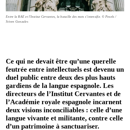
Entre la RAE et l'Institut Cervantes, la bataille des mots s’intensifie. © Pexels /
Stiven Gonzales
Ce qui ne devait être qu’une querelle
feutrée entre intel­lec­tuels est devenu un
duel public entre deux des plus hauts
gardiens de la langue espagnole. Les
direc­teurs de l’Institut Cervantes et de
l’Académie royale espagnole incarnent
deux visions incon­ci­liables : celle d’une
langue vivante et militante, contre celle
d’un patri­moine à sanctuariser.