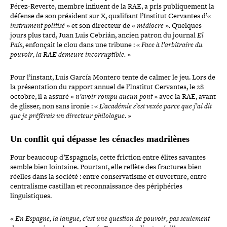
Pérez-​Reverte, membre influent de la RAE, a pris publi­que­ment la
défense de son président sur X, qua­li­fiant l’Institut Cervantes d’«
ins­tru­ment politisé
» et son directeur de «
médiocre
». Quelques
jours plus tard, Juan Luis Cebrián, ancien patron du journal
El
País
, enfonçait le clou dans une tribune : «
Face à l’arbitraire du
pouvoir, la RAE demeure incor­rup­tible.
»
Pour l’instant, Luis García Montero tente de calmer le jeu. Lors de
la pré­sen­ta­tion du rapport annuel de l’Institut Cervantes, le 28
octobre, il a assuré «
n’avoir rompu aucun pont
» avec la RAE, avant
de glisser, non sans ironie : «
L’académie s’est vexée parce que j’ai dit
que je préférais un directeur phi­lo­logue.
»
Un conflit qui dépasse les cénacles madrilènes
Pour beaucoup d’Espagnols, cette friction entre élites savantes
semble bien lointaine. Pourtant, elle reflète des fractures bien
réelles dans la société : entre conser­va­tisme et ouverture, entre
cen­tra­lisme castillan et recon­nais­sance des péri­phé­ries
linguistiques.
«
En Espagne, la langue, c’est une question de pouvoir, pas seulement