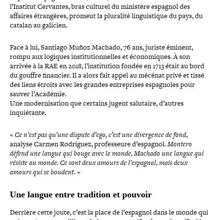
l’Institut Cervantes, bras culturel du ministère espagnol des
affaires étran­gères, promeut la pluralité lin­guis­tique du pays, du
catalan au galicien.
Face à lui, Santiago Muñoz Machado, 76 ans, juriste éminent,
rompu aux logiques ins­ti­tu­tion­nelles et éco­no­miques. À son
arrivée à la RAE en 2018, l’institution fondée en 1713 était au bord
du gouffre financier. Il a alors fait appel au mécénat privé et tissé
des liens étroits avec les grandes entre­prises espa­gnoles pour
sauver l’Académie.
Une moder­ni­sa­tion que certains jugent salutaire, d’autres
inquiétante.
«
Ce n’est pas qu’une dispute d’ego, c’est une diver­gence de fond
,
analyse Carmen Rodríguez, pro­fes­seure d’espagnol.
Montero
défend une langue qui bouge avec le monde, Machado une langue qui
résiste au monde. Ce sont deux amours de l’espagnol, mais deux
amours qui se boudent.
»
Une langue entre tradition et pouvoir
Derrière cette joute, c’est la place de l’espagnol dans le monde qui