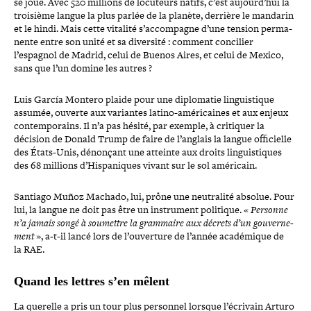
se joue. Avec 520 millions de locuteurs natifs, c’est aujourd’hui la
troisième langue la plus parlée de la planète, derrière le mandarin
et le hindi. Mais cette vitalité s’accompagne d’une tension per­ma­
nente entre son unité et sa diversité : comment concilier
l’espagnol de Madrid, celui de Buenos Aires, et celui de Mexico,
sans que l’un domine les autres ?
Luis García Montero plaide pour une diplo­ma­tie lin­guis­tique
assumée, ouverte aux variantes latino-​américaines et aux enjeux
contem­po­rains. Il n’a pas hésité, par exemple, à critiquer la
décision de Donald Trump de faire de l’anglais la langue offi­cielle
des États-​Unis, dénonçant une atteinte aux droits lin­guis­tiques
des 68 millions d’Hispaniques vivant sur le sol américain.
Santiago Muñoz Machado, lui, prône une neu­tra­lité absolue. Pour
lui, la langue ne doit pas être un ins­tru­ment politique. «
Personne
n’a jamais songé à soumettre la grammaire aux décrets d’un gou­ver­ne­
ment
», a‑t-​il lancé lors de l’ouverture de l’année aca­dé­mique de
la RAE.
Quand les lettres s’en mêlent
La querelle a pris un tour plus personnel lorsque l’écrivain Arturo