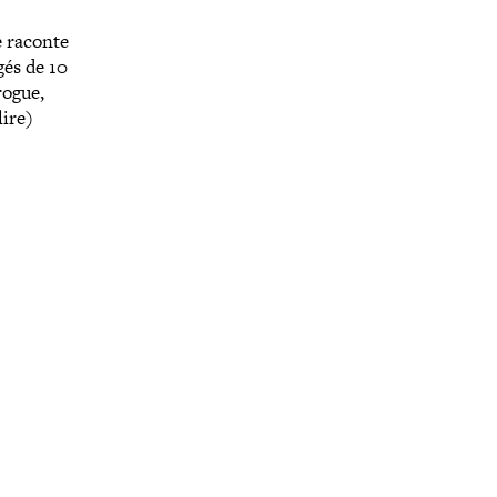
e raconte
gés de 10
rogue,
lire)