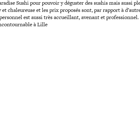
aradise Sushi pour pouvoir y déguster des sushis mais aussi pl
sy et cha­leu­reuse et les prix proposés sont, par rapport à d’autr
ersonnel est aussi très accueillant, avenant et pro­fes­sion­nel
con­tour­nable à Lille