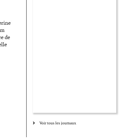
erine
ilm
ce de
elle
Voir tous les journaux