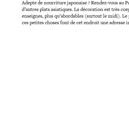
Adepte de nour­ri­ture japonaise ? Rendez-​vous au P
d’autres plats asia­tiques. La déco­ra­tion est très co
enseignes, plus qu’abordables (surtout le midi). Le p
ces petites choses font de cet endroit une adresse in