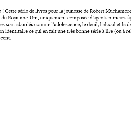
b ! Cette série de livres pour la jeunesse de Robert Muchamor
ive du Royaume-​Uni, uni­que­ment composée d’agents mineurs â
mes sont abordés comme l’adolescence, le deuil, l’alcool et la d
 iden­ti­taire ce qui en fait une très bonne série à lire (ou à re
scent.