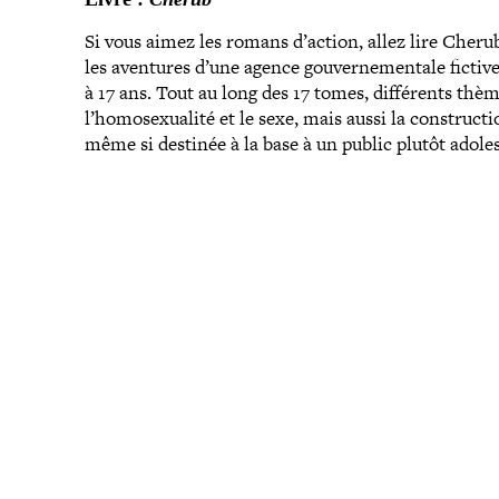
Si vous aimez les romans d’action, allez lire Cheru
les aventures d’une agence gou­ver­ne­men­tale fict
à 17 ans. Tout au long des 17 tomes, dif­fé­rents thè
l’homosexualité et le sexe, mais aussi la construc­tion
même si destinée à la base à un public plutôt adole