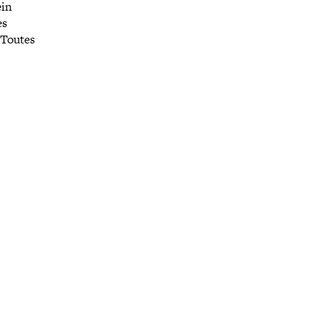
ein
es
. Toutes