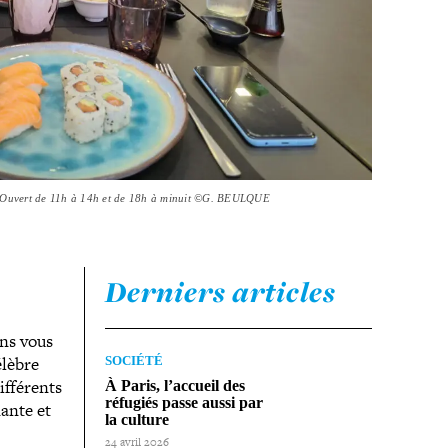
e. Ouvert de 11h à 14h et de 18h à minuit ©G. BEULQUE
Derniers articles
ons vous
élèbre
SOCIÉTÉ
­fé­rents
À Paris, l’accueil des
réfugiés passe aussi par
nante et
la culture
24 avril 2026