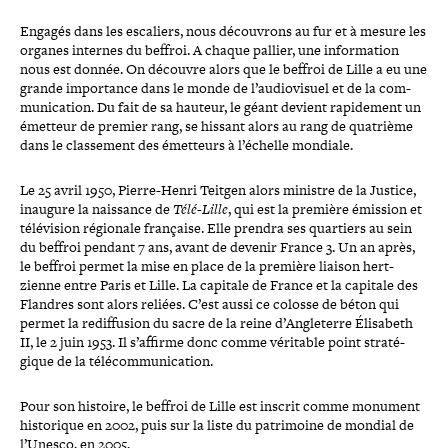
Engagés dans les escaliers, nous décou­vrons au fur et à mesure les
organes internes du beffroi. A chaque pallier, une infor­ma­tion
nous est donnée. On découvre alors que le beffroi de Lille a eu une
grande impor­tance dans le monde de l’audiovisuel et de la com­
mu­ni­ca­tion. Du fait de sa hauteur, le géant devient rapi­de­ment un
émetteur de premier rang, se hissant alors au rang de quatrième
dans le clas­se­ment des émetteurs à l’échelle mondiale.
Le 25 avril 1950, Pierre-​Henri Teitgen alors ministre de la Justice,
inaugure la naissance de
Télé-​Lille
, qui est la première émission et
télé­vi­sion régionale française. Elle prendra ses quartiers au sein
du beffroi pendant 7 ans, avant de devenir France 3. Un an après,
le beffroi permet la mise en place de la première liaison hert­
zienne entre Paris et Lille. La capitale de France et la capitale des
Flandres sont alors reliées. C’est aussi ce colosse de béton qui
permet la redif­fu­sion du sacre de la reine d’Angleterre Élisabeth
II, le 2 juin 1953. Il s’affirme donc comme véritable point stra­té­
gique de la télécommunication.
Pour son histoire, le beffroi de Lille est inscrit comme monument
his­to­rique en 2002, puis sur la liste du patri­moine de mondial de
l’Unesco, en 2005.