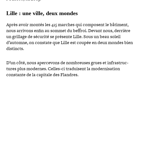
Lille : une ville, deux mondes
Après avoir montés les 415 marches qui composent le bâtiment,
nous arrivons enfin au sommet du beffroi. Devant nous, derrière
un grillage de sécurité se présente Lille. Sous un beau soleil
d’automne, on constate que Lille est coupée en deux mondes bien
distincts.
D’un côté, nous aper­ce­vons de nom­breuses grues et infra­struc­
tures plus modernes. Celles-​ci tra­duisent la moder­ni­sa­tion
constante de la capitale des Flandres.