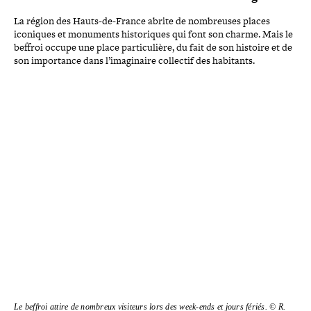
La région des Hauts-​de-​France abrite de nom­breuses places
iconiques et monuments his­to­riques qui font son charme. Mais le
beffroi occupe une place par­ti­cu­lière, du fait de son histoire et de
son impor­tance dans l’imaginaire collectif des habitants.
Le beffroi attire de nombreux visiteurs lors des week-​ends et jours fériés. © R.