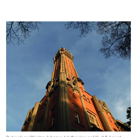
Du haut de ses 104 mètres de hauteur, le beffroi règne sur Lille. © R. Lesourd