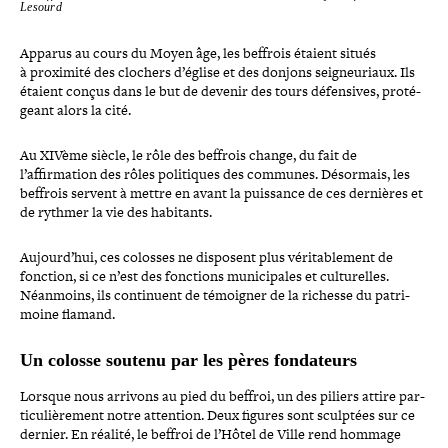
Lesourd
Apparus au cours du Moyen âge, les beffrois étaient situés
à proximité des clochers d’église et des donjons sei­gneu­riaux. Ils
étaient conçus dans le but de devenir des tours défen­sives, pro­té­
geant alors la cité.
Au XIVème siècle, le rôle des beffrois change, du fait de
l’affirmation des rôles poli­tiques des communes. Désormais, les
beffrois servent à mettre en avant la puissance de ces dernières et
de rythmer la vie des habitants.
Aujourd’hui, ces colosses ne disposent plus véri­ta­ble­ment de
fonction, si ce n’est des fonctions muni­ci­pales et cultu­relles.
Néanmoins, ils conti­nuent de témoigner de la richesse du patri­
moine flamand.
Un colosse soutenu par les pères fondateurs
Lorsque nous arrivons au pied du beffroi, un des piliers attire par­
ti­cu­liè­re­ment notre attention. Deux figures sont sculptées sur ce
dernier. En réalité, le beffroi de l’Hôtel de Ville rend hommage