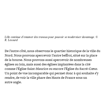
Lille continue d’entamer des travaux pour pouvoir se moder­ni­ser davantage. ©
R. Lesourd
De l’autre côté, nous observons le quartier his­to­rique de la ville du
Nord. Nous pouvons aper­ce­voir l’autre beffroi, situé sur la place
de la bourse. Nous pouvons aussi aper­ce­voir de nom­breuses
églises au loin, mais aussi des églises implan­tées dans la cité
comme l’Église Saint-​Maurice ou encore l’Église du Sacré-​Cœur.
Un point de vue incom­pa­rable qui permet donc à qui souhaite s’y
rendre, de voir la ville phare des Hauts de France sous un
autre angle.