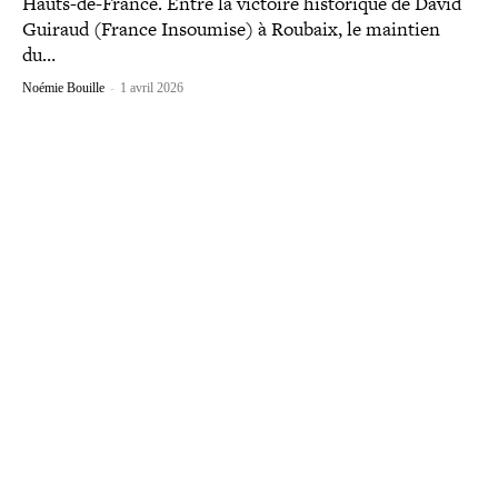
Hauts-​de-​France. Entre la victoire his­to­rique de David
Guiraud (France Insoumise) à Roubaix, le maintien
du…
Noémie Bouille
-
1 avril 2026