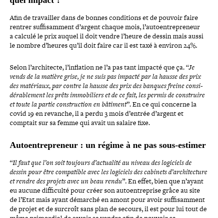
Afin de tra­vailler dans de bonnes condi­tions et de pouvoir faire
rentrer suf­fi­sam­ment d’argent chaque mois, l’autoentrepreneur
a calculé le prix auquel il doit vendre l’heure de dessin mais aussi
le nombre d’heures qu’il doit faire car il est taxé à environ 24%.
Selon l’ar­chi­tecte, l’inflation ne l’a pas tant impacté que ça. “
Je
vends de la matière grise, je ne suis pas impacté par la hausse des prix
des matériaux, par contre la hausse des prix des banques freine consi­
dé­ra­ble­ment les prêts immo­bi­liers et de ce fait, les permis de construire
et toute la partie construc­tion en bâtiment
”. En ce qui concerne la
covid 19 en revanche, il a perdu 3 mois d’entrée d’argent et
comptait sur sa femme qui avait un salaire fixe.
Autoentrepreneur : un régime à ne pas sous-estimer
“
Il faut que l’on soit toujours d’ac­tua­lité au niveau des logiciels de
dessin pour être com­pa­tible avec les logiciels des cabinets d’ar­chi­tec­ture
et rendre des projets avec un beau rendu
”. En effet, bien que n’ayant
eu aucune dif­fi­culté pour créer son autoen­tre­prise grâce au site
de l’Etat mais ayant démarché en amont pour avoir suf­fi­sam­ment
de projet et de surcroît sans plan de secours, il est pour lui tout de
même pri­mor­dial de savoir se vendre afin de pouvoir se