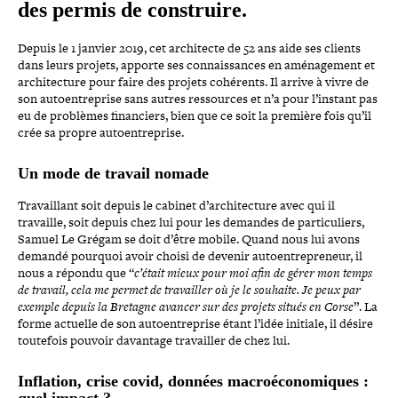
des permis de construire.
Depuis le 1 janvier 2019, cet archi­tecte de 52 ans aide ses clients
dans leurs projets, apporte ses connais­sances en amé­na­ge­ment et
archi­tec­ture pour faire des projets cohérents. Il arrive à vivre de
son autoen­tre­prise sans autres res­sources et n’a pour l’instant pas
eu de problèmes finan­ciers, bien que ce soit la première fois qu’il
crée sa propre autoentreprise.
Un mode de travail nomade
Travaillant soit depuis le cabinet d’architecture avec qui il
travaille, soit depuis chez lui pour les demandes de par­ti­cu­liers,
Samuel Le Grégam se doit d’être mobile. Quand nous lui avons
demandé pourquoi avoir choisi de devenir autoen­tre­pre­neur, il
nous a répondu que “
c’était mieux pour moi afin de gérer mon temps
de travail, cela me permet de tra­vailler où je le souhaite. Je peux par
exemple depuis la Bretagne avancer sur des projets situés en Corse
”. La
forme actuelle de son autoen­tre­prise étant l’idée initiale, il désire
toutefois pouvoir davantage tra­vailler de chez lui.
Inflation, crise covid, données macroé­co­no­miques :
quel impact ?