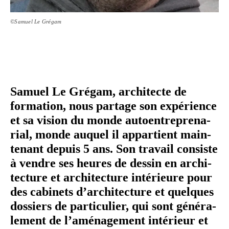
©Samuel Le Grégam
Samuel Le Grégam, archi­tecte de
formation, nous partage son expé­rience
et sa vision du monde autoen­tre­pre­na­
rial, monde auquel il appar­tient main­
te­nant depuis 5 ans. Son travail consiste
à vendre ses heures de dessin en archi­
tec­ture et archi­tec­ture inté­rieure pour
des cabinets d’ar­chi­tec­ture et quelques
dossiers de par­ti­cu­lier, qui sont géné­ra­
le­ment de l’aménagement intérieur et