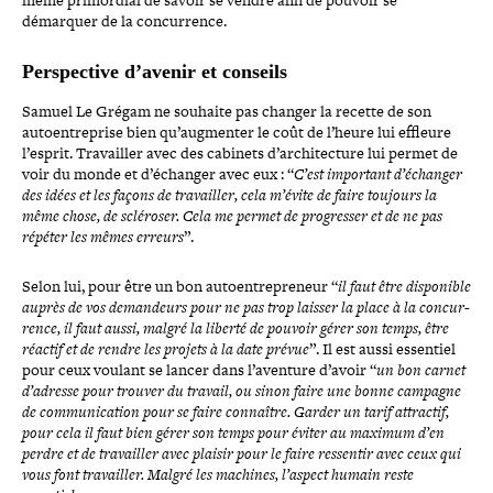
démarquer de la concurrence.
Perspective d’avenir et conseils
Samuel Le Grégam ne souhaite pas changer la recette de son
autoen­tre­prise bien qu’augmenter le coût de l’heure lui effleure
l’esprit. Travailler avec des cabinets d’architecture lui permet de
voir du monde et d’échanger avec eux : “
C’est important d’é­chan­ger
des idées et les façons de tra­vailler, cela m’évite de faire toujours la
même chose, de scléroser. Cela me permet de pro­gres­ser et de ne pas
répéter les mêmes erreurs
”.
Selon lui, pour être un bon autoen­tre­pre­neur “
il faut être dis­po­nible
auprès de vos deman­deurs pour ne pas trop laisser la place à la concur­
rence, il faut aussi, malgré la liberté de pouvoir gérer son temps, être
réactif et de rendre les projets à la date prévue
”. Il est aussi essentiel
pour ceux voulant se lancer dans l’aventure d’avoir “
un bon carnet
d’adresse pour trouver du travail, ou sinon faire une bonne campagne
de com­mu­ni­ca­tion pour se faire connaître. Garder un tarif attractif,
pour cela il faut bien gérer son temps pour éviter au maximum d’en
perdre et de tra­vailler avec plaisir pour le faire ressentir avec ceux qui
vous font tra­vailler. Malgré les machines, l’aspect humain reste