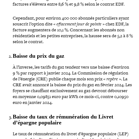
factures s’élèvera entre 8,6 % et 9,8 % selon le contrat EDF.
Cependant, pour environ 400 000 abonnés par­ti­cu­liers ayant
souscrit l’option dite «
effa­ce­ment jour de pointe
» chez EDF, la
facture aug­men­tera de 10,1 %. Concernant les abonnés non
rési­den­tiels et les petites entre­prises, la hausse sera de 5,2 à 8 %
selon le contrat.
Baisse du prix du gaz
À l’inverse, les tarifs du gaz tendent vers une baisse d’environ
9 % par rapport à janvier 2024. La Commission de régu­la­tion
de l’énergie (CRE) publie chaque mois son prix «
repère
». La
CRE avait annoncé la baisse du prix du gaz en février 2024. Les
foyers se chauffant exclu­si­ve­ment au gaz devront débourser
en moyenne 0,09851 euro par kWh ce mois-​ci, contre 0,10950
euro en janvier 2024.
Baisse du taux de rému­né­ra­tion du Livret
d’épargne populaire
Le taux de rému­né­ra­tion du livret d’épargne populaire (LEP)