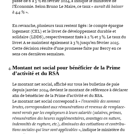
passe de 6 à 5 % en février 2024, a indiqué le ministère de
l’Économie. Selon Bruno Le Maire, ce taux «
aurait dû baisser
à 4,4 %
».
En revanche, plusieurs taux restent figés : le compte épargne
logement (CEL) et le livret de déve­lop­pe­ment durable et
solidaire (LDDS), res­pec­ti­ve­ment fixés à 2 % et 3 %. Le taux du
livret A se maintient également à 3 % jusqu’en février 2025.
Cette décision résulte d’une promesse faite par Bercy en ce
sens ces dernières semaines.
Montant net social pour béné­fi­cier de la Prime
d’activité et du RSA
Le montant net social, affiché sur tous les bulletins de paie
depuis janvier 2024, devient le montant de référence à déclarer
afin de béné­fi­cier de la Prime d’activité et du RSA.
Le montant net social cor­res­pond à «
l’ensemble des sommes
brutes, cor­res­pon­dant aux rému­né­ra­tions et revenus de rem­pla­ce­
ment versés par les employeurs à leurs salariés (salaires, primes,
rému­né­ra­tion des heures sup­plé­men­taires, avantages en nature,
indem­ni­tés de rupture, etc.), diminuées des coti­sa­tions et contri­bu­
tions sociales qui leur sont appli­cables
», indique le ministère du