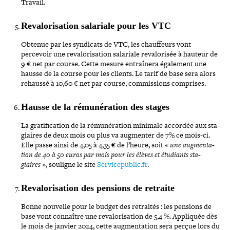
Travail.
Revalorisation salariale pour les VTC
Obtenue par les syndicats de VTC, les chauf­feurs vont
percevoir une reva­lo­ri­sa­tion salariale reva­lo­ri­sée à hauteur de
9 € net par course. Cette mesure entraî­nera également une
hausse de la course pour les clients. Le tarif de base sera alors
rehaussé à 10,60 € net par course, com­mis­sions comprises.
Hausse de la rému­né­ra­tion des stages
La gra­ti­fi­ca­tion de la rému­né­ra­tion minimale accordée aux sta­
giaires de deux mois ou plus va augmenter de 7% ce mois-​ci.
Elle passe ainsi de 4,05 à 4,35 € de l’heure, soit «
une aug­men­ta­
tion de 40 à 50 euros par mois pour les élèves et étudiants sta­
giaires
», souligne le site
Servicepublic​.fr
.
Revalorisation des pensions de retraite
Bonne nouvelle pour le budget des retraités : les pensions de
base vont connaître une reva­lo­ri­sa­tion de 5,4 %. Appliquée dès
le mois de janvier 2024, cette aug­men­ta­tion sera perçue lors du