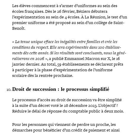
Les élèves com­mencent à s’armer d’uniformes au sein des
écoles fran­çaises. Dès le 26 février, Béziers débutera
l’expérimentation au sein de 4 écoles. À La Réunion, le test d’un
premier uniforme a été proposé au sein d’un collège de Saint-
Benoît.
«
La tenue unique efface les inéga­li­tés entre familles et crée les
condi­tions du respect. Elle sera expé­ri­men­tée dans 100 éta­blis­se­
ments dès cette année. Si les résultats sont concluants, nous la géné­
ra­li­se­rons en 2026
», a publié Emmanuel Macron sur X, le 16
janvier dernier. Au total, 59 éta­blis­se­ments se déclarent prêts
à par­ti­ci­per à la phase d’ex­pé­ri­men­ta­tion de l’u­ni­forme
scolaire dès la rentrée prochaine.
Droit de suc­ces­sion : le processus simplifié
Le processus d’accès au droit de suc­ces­sion va être simplifié
à la suite d’un décret voté le 28 décembre 2023. L’objectif ?
Réduire le délai de réponse du comptable public à deux mois.
Pour les personnes qui viennent de perdre un proche, les
démarches pour béné­fi­cier d’un crédit de paiement et ainsi