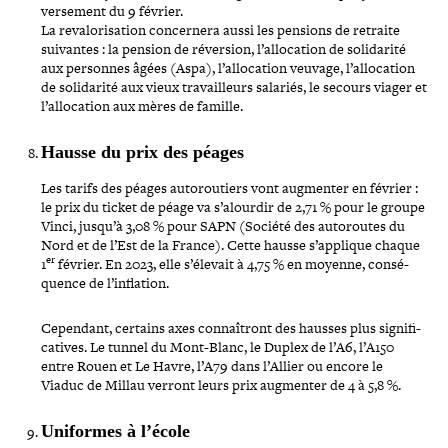
versement du 9 février.
La reva­lo­ri­sa­tion concer­nera aussi les pensions de retraite
suivantes : la pension de réversion, l’al­lo­ca­tion de soli­da­rité
aux personnes âgées (Aspa), l’allocation veuvage, l’allocation
de soli­da­rité aux vieux tra­vailleurs salariés, le secours viager et
l’allocation aux mères de famille.
Hausse du prix des péages
Les tarifs des péages auto­rou­tiers vont augmenter en février :
le prix du ticket de péage va s’alourdir de 2,71 % pour le groupe
Vinci, jusqu’à 3,08 % pour SAPN (Société des auto­routes du
Nord et de l’Est de la France). Cette hausse s’applique chaque
er
1
février. En 2023, elle s’élevait à 4,75 % en moyenne, consé­
quence de l’inflation.
Cependant, certains axes connaî­tront des hausses plus signi­fi­
ca­tives. Le tunnel du Mont-​Blanc, le Duplex de l’A6, l’A150
entre Rouen et Le Havre, l’A79 dans l’Allier ou encore le
Viaduc de Millau verront leurs prix augmenter de 4 à 5,8 %.
Uniformes à l’école