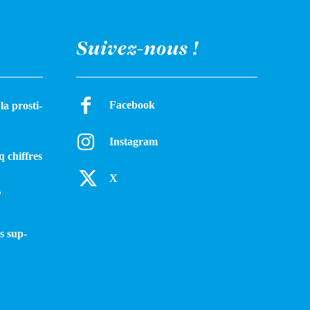
Suivez-nous !
Facebook
a pros­ti­
Instagram
q chiffres
X
?
s sup­