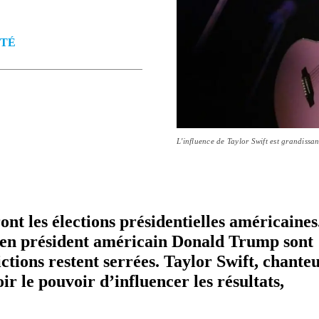
ÉTÉ
L'influence de Taylor Swift est grandissa
 les élections pré­si­den­tielles amé­ri­caines
cien président américain Donald Trump sont
ic­tions restent serrées. Taylor Swift, chante
le pouvoir d’in­fluen­cer les résultats,