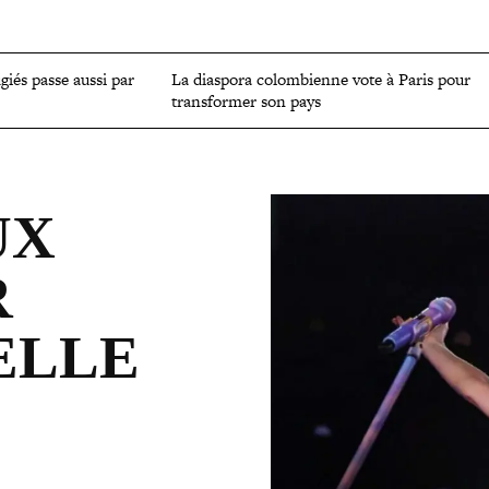
OMIE
ENVIRONNEMENT
CULTURE
SCIENCES ET SANTÉ
ugiés passe aussi par
La diaspora colom­bienne vote à Paris pour
trans­for­mer son pays
UX
R
​ELLE