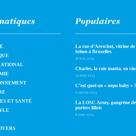
matiques
Populaires
É
La rue d’Aerschot, vitrine de l
tu­tion à Bruxelles
QUE
18 avril 2024
NATIONAL
Charles, la raie manta, en cin
MIE
23 mars 2023
ONNEMENT
C’est quoi un « nepo baby » 
RE
11 janvier 2023
ES ET SANTÉ
La LOSC Army, gangrène de
por­ters lillois
YLE
6 mars 2024
DIVERS