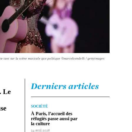
nte tant sur la scène musicale que politique ©marceloendelli / gettyimages
Derniers articles
. Le
SOCIÉTÉ
use
À Paris, l’accueil des
réfugiés passe aussi par
la culture
24 avril 2026