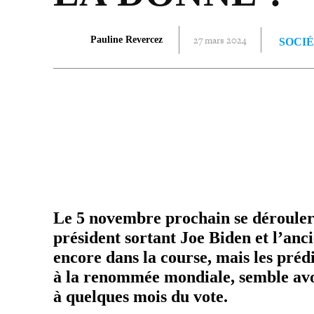
27 mars 2024
Pauline Revercez
SOCI
PARTAGER
Le 5 novembre prochain se dérou­le­ront
président sortant Joe Biden et l’an
encore dans la course, mais les pré­d
à la renommée mondiale, semble avoir 
à quelques mois du vote.