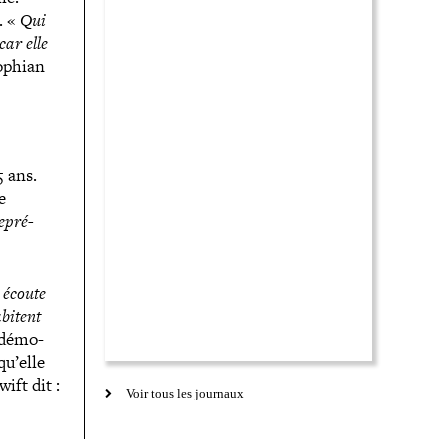
.
«
Qui
car elle
Sophian
5 ans.
e
epré­
.
 écoute
bitent
s démo­
qu’elle
wift dit :
Voir tous les journaux