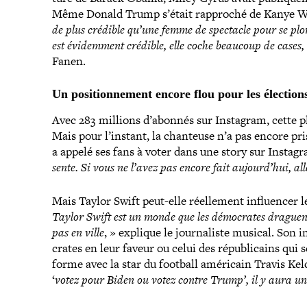
Même Donald Trump s’était rapproché de Kanye West
de plus crédible qu’une femme de spectacle pour se plong
est évi­dem­ment crédible, elle coche beaucoup de cases,
Fanen.
Un posi­tion­ne­ment encore flou pour les élection
Avec 283 millions d’abonnés sur Instagram, cette pla
Mais pour l’instant, la chanteuse n’a pas encore pri
a appelé ses fans à voter dans une story sur Instag
sente. Si vous ne l’avez pas encore fait aujourd’hui, all
Mais Taylor Swift peut-​elle réel­le­ment influen­cer le
Taylor Swift est un monde que les démo­crates draguent
pas en ville
,
»
explique le jour­na­liste musical. Son 
crates en leur faveur ou celui des répu­bli­cains qui
forme avec la star du football américain Travis Ke
‘
votez pour Biden ou votez contre Trump’, il y aura un 