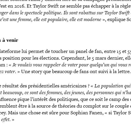
 en 2016. Et Taylor Swift ne semble pas échapper à la règle
er dans le spectacle politique. Ils sont rabattus sur Taylor Swift 
 c’est une femme, elle est populaire, elle est moderne
»
, explique 
s à venir
­te­forme lui permet de toucher un panel de fan, entre 15 et 5
s position pour les élections. Cependant, le 5 mars dernier, ell
ram :
«
Je voulais vous rappeler de voter pour quelqu’un qui vous r
ez voter
.
»
Une story que beaucoup de fans ont suivi à la lettre
 résultat des pré­si­den­tielles amé­ri­caines ?
«
La popu­la­tion qui
 beaucoup, ce sont des femmes, des jeunes, des personnes qui n’ha
influence pique l’intérêt des poli­tiques, que ce soit le camp de
 semblent être à la source de théories du complot sur le couple 
lcey. Mais une chose est sûre pour Sophian Fanen,
«
si Taylor S
effet
.
»