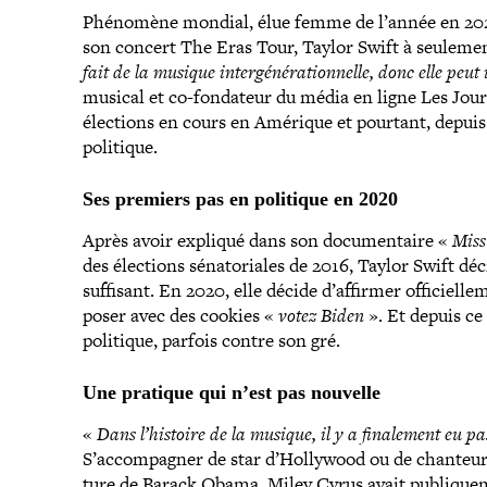
Phénomène mondial, élue femme de l’année en 2023
son concert The Eras Tour, Taylor Swift à seulemen
fait de la musique inter­gé­né­ra­tion­nelle, donc elle p
musical et co-​fondateur du média en ligne Les Jour
élections en cours en Amérique et pourtant, depuis 
politique.
Ses premiers pas en politique en 2020
Après avoir expliqué dans son docu­men­taire
«
Mis
des élections séna­to­riales de 2016, Taylor Swift dé
suffisant. En 2020, elle décide d’affirmer offi­ciel­
poser avec des cookies
«
votez Biden
»
. Et depuis ce
politique, parfois contre son gré.
Une pratique qui n’est pas nouvelle
«
Dans l’histoire de la musique, il y a fina­le­ment eu p
S’accompagner de star d’Hollywood ou de chanteur n’
ture de Barack Obama, Miley Cyrus avait publi­que­m