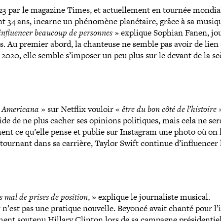
 par le magazine Times, et actuel­le­ment en tournée mondia
t 34 ans, incarne un phénomène pla­né­taire, grâce à sa musiq
eut influen­cer beaucoup de personnes
»
explique Sophian Fanen, jour
s. Au premier abord, la chanteuse ne semble pas avoir de lien 
2020, elle semble s’imposer un peu plus sur le devant de la s
s Americana
»
sur Netflix vouloir
«
être du bon côté de l’histoire
cide de ne plus cacher ses opinions poli­tiques, mais cela ne ser
le­ment ce qu’elle pense et publie sur Instagram une photo où on 
 tournant dans sa carrière, Taylor Swift continue d’influencer 
as mal de prises de position
,
»
explique le jour­na­liste musical.
est pas une pratique nouvelle. Beyoncé avait chanté pour l’in­
ent soutenu Hillary Clinton lors de sa campagne pré­si­den­tiel