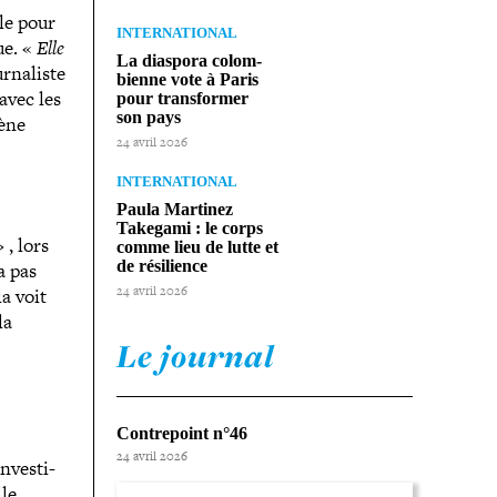
le pour
INTERNATIONAL
ue.
«
Elle
La diaspora colom­
­na­liste
bienne vote à Paris
avec les
pour trans­for­mer
son pays
cène
24 avril 2026
INTERNATIONAL
Paula Martinez
Takegami : le corps
»
, lors
comme lieu de lutte et
de résilience
a pas
24 avril 2026
la voit
la
Le journal
Contrepoint n°46
24 avril 2026
ves­ti­
le.