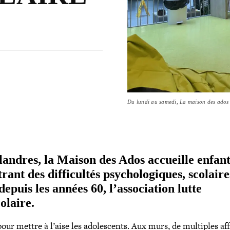
Du lundi au samedi, La maison des ados de
Flandres, la Maison des Ados accueille enfant
rant des dif­fi­cul­tés psy­cho­lo­giques, scolair
depuis les années 60, l’association lutte
olaire.
our mettre à l’aise les ado­les­cents. Aux murs, de multiples af