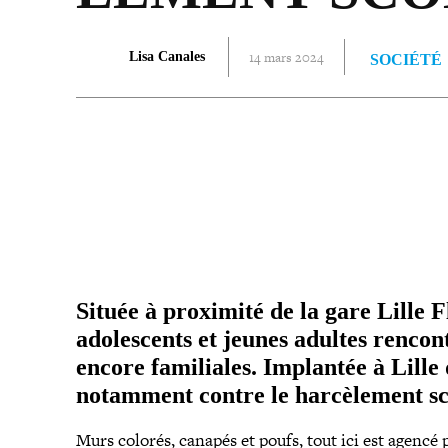
14 mars 2024
Lisa Canales
SOCIÉTÉ
PARTAGER
Située à proximité de la gare Lille 
ado­les­cents et jeunes adultes ren­con­t
encore fami­liales. Implantée à Lille 
notamment contre le har­cè­le­ment sc
Murs colorés, canapés et poufs, tout ici est agencé p