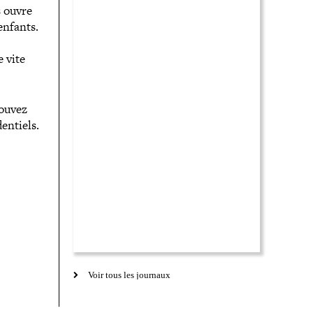
s ouvre
 enfants.
e vite
pouvez
en­tiels.
Voir tous les journaux