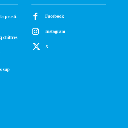
Facebook
a pros­ti­
Instagram
q chiffres
X
?
s sup­