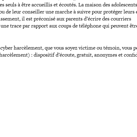
 les seuls à être accueillis et écoutés. La maison des ado­les­cent
ser ou de leur conseiller une marche à suivre pour protéger leurs
lissement, il est préconisé aux parents d’écrire des courriers
er une trace par rapport aux coups de téléphone qui peuvent êtr
e cyber har­cè­le­ment, que vous soyez victime ou témoin, vous 
­cè­le­ment) : dis­po­si­tif d’écoute, gratuit, anonymes et confi­d