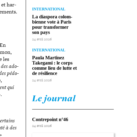
 et har­
INTERNATIONAL
ne­ments.
La diaspora colom­
bienne vote à Paris
pour trans­for­mer
son pays
24 avril 2026
 En
INTERNATIONAL
Simon,
Paula Martinez
e les
Takegami : le corps
 des ado­
comme lieu de lutte et
 des pédo­
de résilience
,
24 avril 2026
ment qui
.
Le journal
Certains
Contrepoint n°46
24 avril 2026
nté à des
»