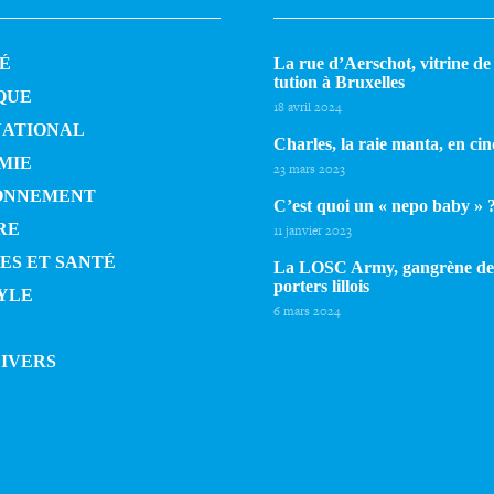
É
La rue d’Aerschot, vitrine de l
tu­tion à Bruxelles
QUE
18 avril 2024
NATIONAL
Charles, la raie manta, en cin
MIE
23 mars 2023
ONNEMENT
C’est quoi un « nepo baby » 
RE
11 janvier 2023
ES ET SANTÉ
La LOSC Army, gangrène de
por­ters lillois
YLE
6 mars 2024
DIVERS