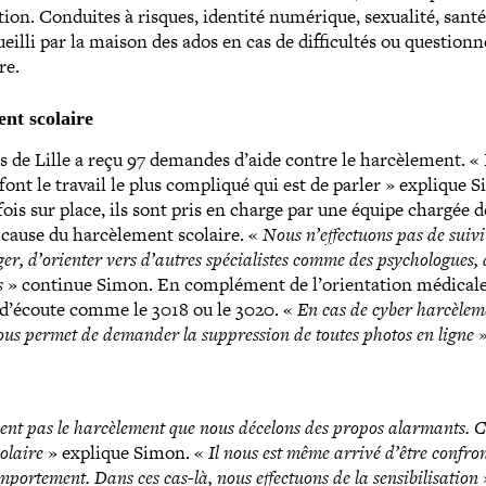
ation. Conduites à risques, identité numérique, sexualité, santé
ueilli par la maison des ados en cas de dif­fi­cul­tés ou ques­tion­
re.
ent scolaire
 de Lille a reçu 97 demandes d’aide contre le har­cè­le­ment. «
 font le travail le plus compliqué qui est de parler » explique 
 fois sur place, ils sont pris en charge par une équipe chargée d
cause du har­cè­le­ment scolaire. «
Nous n’effectuons pas de suivi
ger, d’orienter vers d’autres spé­cia­listes comme des psy­cho­logues,
es
» continue Simon. En com­plé­ment de l’orientation médicale
tifs d’écoute comme le 3018 ou le 3020. «
En cas de cyber har­cè­le­
nous permet de demander la sup­pres­sion de toutes photos en ligne
»
nent pas le har­cè­le­ment que nous décelons des propos alarmants. 
colaire
» explique Simon. «
Il nous est même arrivé d’être confro
or­te­ment. Dans ces cas-​là, nous effec­tuons de la sen­si­bi­li­sa­tion