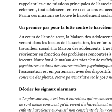
rappelant les cinq missions prin­ci­pales de l’associ
cè­le­ment, tout ado­les­cent entre 11 et 21 ans est acc
Parmi ces missions se trouve le har­cè­le­ment scolai
Un premier pas pour la lutte contre le har­cè­le­m
Au cours de l’année 2022, la Maison des Adolescents
venant dans les locaux de l’association, les enfants
tra­vailleur social à la Maison des ado­les­cents. Une
réorien­ter en fonction des problèmes ren­con­trés à 
les­cents. Notre but à la maison des ados c’est de rediri
psy­chiatres ou dans des centres médico-​psychologiqu
l’association est en par­te­na­riat avec des dis­po­si­
concerne des photos. Notre par­te­na­riat avec le 3018 
Déceler les signaux alarmants
«
Le plus souvent, c’est lors d’entretiens qui ne concer
ne sont même conscient qu’ils vivent du har­cè­le­ment s
enfants har­ce­leurs eux-​aussi non conscients de leur com­p