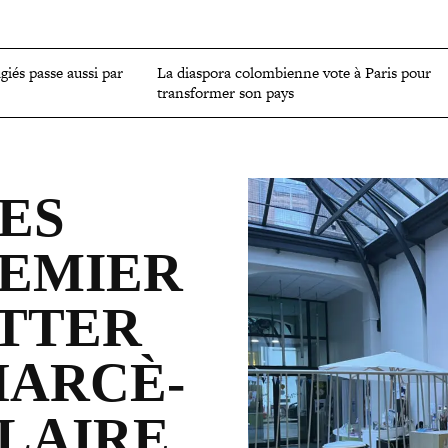
OMIE
ENVIRONNEMENT
CULTURE
SCIENCES ET SANTÉ
ugiés passe aussi par
La diaspora colom­bienne vote à Paris pour
trans­for­mer son pays
ES
REMIER
UTTER
AR­CÈ­
OLAIRE