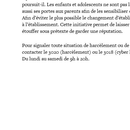
poursuit-​il. Les enfants et ado­les­cents ne sont pas
aussi ses portes aux parents afin de les sen­si­bi­li­
Afin d’éviter le plus possible le chan­ge­ment d’étab
à l’établissement. Cette ini­tia­tive permet de laiss
étouffer sous prétexte de garder une réputation.
Pour signaler toute situation de har­cè­le­ment ou d
contacter le 3020 (har­cè­le­ment) ou le 3018 (cyber har
Du lundi au samedi de 9h à 20h.