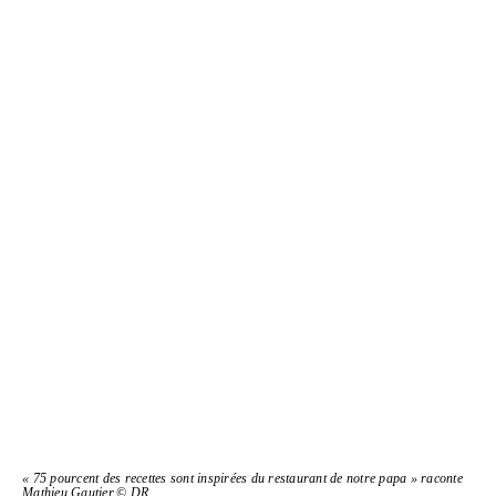
« 75 pourcent des recettes sont inspirées du res­tau­rant de notre papa » raconte
Mathieu Gautier.© DR