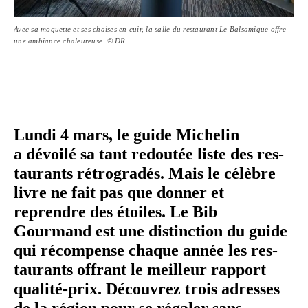
Avec sa moquette et ses chaises en cuir, la salle du restaurant Le Balsamique offre
une ambiance chaleureuse. © DR
Lundi 4 mars, le guide Michelin
a dévoilé sa tant redoutée liste des res­
tau­rants rétro­gra­dés. Mais le célèbre
livre ne fait pas que donner et
reprendre des étoiles. Le Bib
Gourmand est une dis­tinc­tion du guide
qui récom­pense chaque année les res­
tau­rants offrant le meilleur rapport
qualité-​prix. Découvrez trois adresses
de la région pour se régaler sans