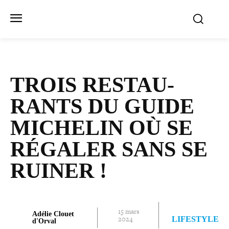
TROIS RES­TAU­
RANTS DU GUIDE
MICHELIN OÙ SE
RÉGALER SANS SE
RUINER !
15 mars
Adélie Clouet
2024
LIFESTYLE
d'Orval