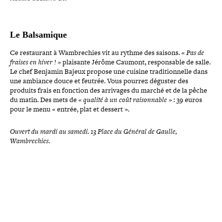
Le Balsamique
Ce res­tau­rant à Wambrechies vit au rythme des saisons. «
Pas de
fraises en hiver ! »
plaisante Jérôme Caumont, res­pon­sable de salle.
Le chef Benjamin Bajeux propose une cuisine tra­di­tion­nelle dans
une ambiance douce et feutrée. Vous pourrez déguster des
produits frais en fonction des arrivages du marché et de la pêche
du matin. Des mets de «
qualité à un coût rai­son­nable »
: 39 euros
pour le menu « entrée, plat et dessert
».
Ouvert du mardi au samedi. 13 Place du Général de Gaulle,
Wambrechies
.