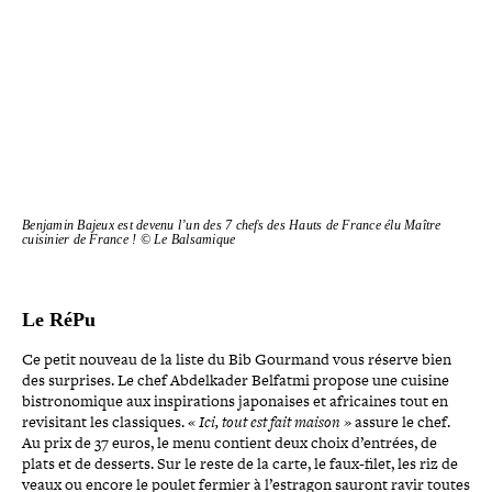
Benjamin Bajeux est devenu l’un des 7 chefs des Hauts de France élu Maître
cuisinier de France ! © Le Balsamique
Le RéPu
Ce petit nouveau de la liste du Bib Gourmand vous réserve bien
des surprises. Le chef Abdelkader Belfatmi propose une cuisine
bis­tro­no­mique aux ins­pi­ra­tions japo­naises et afri­caines tout en
revi­si­tant les clas­siques. «
Ici, tout est fait maison »
assure le chef.
Au prix de 37 euros, le menu contient deux choix d’entrées, de
plats et de desserts. Sur le reste de la carte, le faux-​filet, les riz de
veaux ou encore le poulet fermier à l’estragon sauront ravir toutes