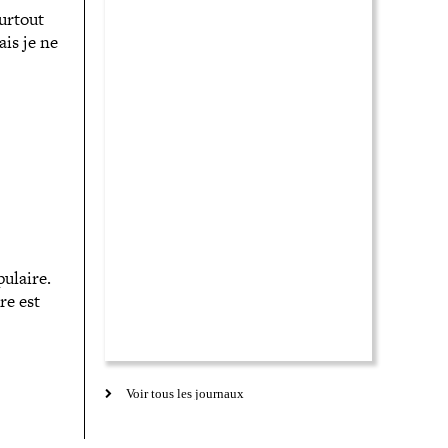
surtout
ais je ne
ulaire.
ure est
Voir tous les journaux