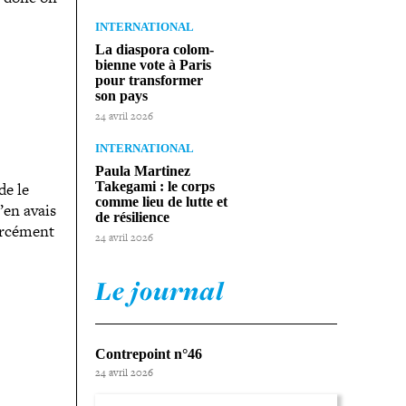
INTERNATIONAL
La diaspora colom­
bienne vote à Paris
pour trans­for­mer
son pays
24 avril 2026
INTERNATIONAL
Paula Martinez
Takegami : le corps
de le
comme lieu de lutte et
j’en avais
de résilience
forcément
24 avril 2026
Le journal
Contrepoint n°46
24 avril 2026