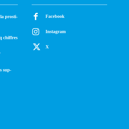
Facebook
a pros­ti­
Instagram
q chiffres
X
?
s sup­