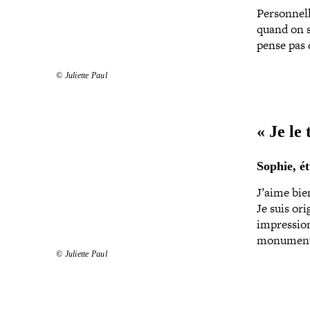
Personnell
quand on sa
pense pas 
© Juliette Paul
« Je le
Sophie, é
J’aime bie
Je suis ori
impres­sio
monuments
© Juliette Paul