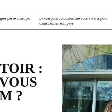
OMIE
ENVIRONNEMENT
CULTURE
SCIENCES ET SANTÉ
ugiés passe aussi par
La diaspora colom­bienne vote à Paris pour
trans­for­mer son pays
TOIR :
​VOUS
M ?