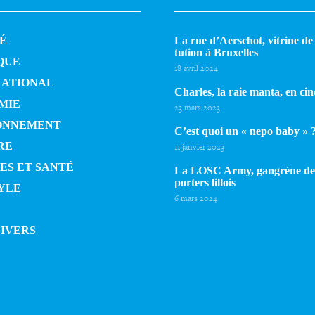
É
La rue d’Aerschot, vitrine de l
tu­tion à Bruxelles
QUE
18 avril 2024
NATIONAL
Charles, la raie manta, en cin
MIE
23 mars 2023
ONNEMENT
C’est quoi un « nepo baby » 
RE
11 janvier 2023
ES ET SANTÉ
La LOSC Army, gangrène de
por­ters lillois
YLE
6 mars 2024
DIVERS