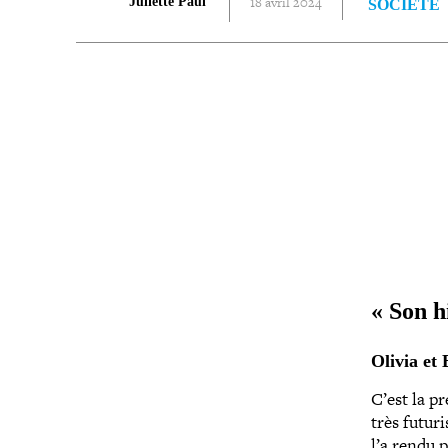
18 avril 2024
Juliette Paul
SOCIÉTÉ
PARTAGER
« Son h
Olivia et
C’est la pr
très futuri
l’a rendu 