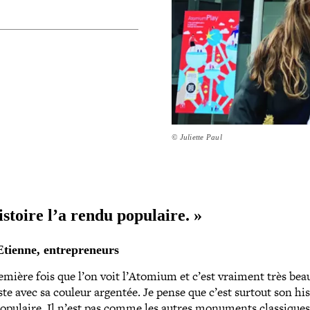
© Juliette Paul
istoire l’a rendu populaire. »
 Etienne, entrepreneurs
emière fois que l’on voit l’Atomium et c’est vraiment très beau.
ste avec sa couleur argentée. Je pense que c’est surtout son his
populaire. Il n’est pas comme les autres monuments clas­sique