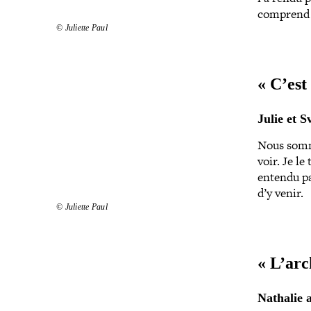
comprend s
© Juliette Paul
« C’est
Julie et S
Nous somme
voir. Je le
entendu pa
d’y venir.
© Juliette Paul
« L’arc
Nathalie 