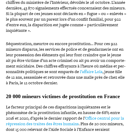
chiffres du ministère de l’Intérieur, dévoilés le 26 octobre. L’année
dernière, 43 870 signa­le­ments effectués concer­naient des mineurs.
Si la plupart de ces jeunes sont déclarés en « fugue » ou « enlevés »
le plus souvent par un parent lors d’un conflit familial, pour 922
d’entre eux, la dis­pa­ri­tion est jugée comme « par­ti­cu­liè­re­ment
inquié­tante ».
Séquestration, meurtre ou encore pros­ti­tu­tion… Pour ces 922
mineurs disparus, les services de police et de gen­dar­me­rie ont en
leur pos­ses­sion des éléments qui leur font craindre que le jeune
ait pu être victime d’un acte criminel ou ait pu avoir un com­por­te­
ment sui­ci­daire. Des chiffres effrayants à l’heure où médias et per­
son­na­li­tés poli­tiques se sont emparés de
l’affaire Lola
, jeune fille
de 12 ans, assas­si­née et retrouvée dans une malle près de chez elle
à Paris, le 12 octobre dernier.
20 000 mineurs victimes de pros­ti­tu­tion en France
Le facteur principal de ces dis­pa­ri­tions inquié­tantes est le
phénomène de la pros­ti­tu­tion infantile, en hausse de 68% entre
2016 et 2020, d’après le dernier rapport de l’
Office central pour la
répres­sion des traites des êtres humains
. Plus de 20 000 mineurs,
dont 15 000 relevant de l’Aide Sociale à l’Enfance seraient