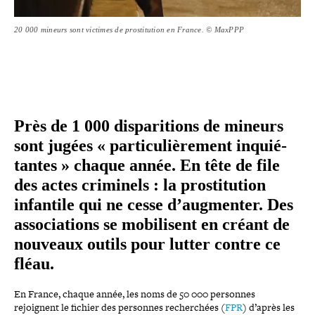
20 000 mineurs sont victimes de prostitution en France. © MaxPPP
Près de 1 000 dis­pa­ri­tions de mineurs
sont jugées « par­ti­cu­liè­re­ment inquié­
tantes » chaque année. En tête de file
des actes criminels : la pros­ti­tu­tion
infantile qui ne cesse d’augmenter. Des
asso­cia­tions se mobi­lisent en créant de
nouveaux outils pour lutter contre ce
fléau.
En France, chaque année, les noms de 50 000 personnes
rejoignent le fichier des personnes recher­chées (
FPR
) d’après les