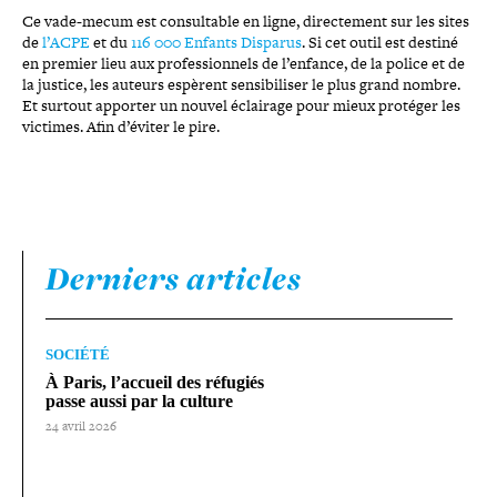
Ce vade-​mecum est consul­table en ligne, direc­te­ment sur les sites
de
l’ACPE
et du
116 000 Enfants Disparus
. Si cet outil est destiné
en premier lieu aux pro­fes­sion­nels de l’enfance, de la police et de
la justice, les auteurs espèrent sen­si­bi­li­ser le plus grand nombre.
Et surtout apporter un nouvel éclairage pour mieux protéger les
victimes. Afin d’éviter le pire.
Derniers articles
SOCIÉTÉ
À Paris, l’accueil des réfugiés
passe aussi par la culture
24 avril 2026