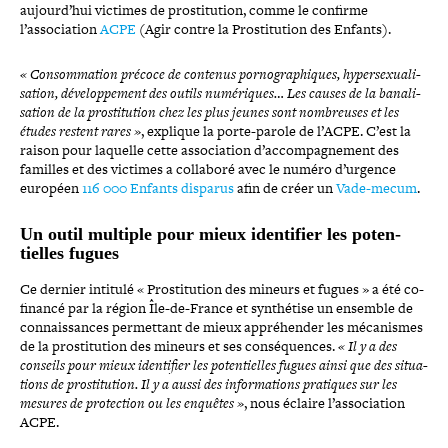
aujourd’hui victimes de pros­ti­tu­tion, comme le confirme
l’association
ACPE
(Agir contre la Prostitution des Enfants).
« Consommation précoce de contenus por­no­gra­phiques, hyper­sexua­li­
sa­tion, déve­lop­pe­ment des outils numé­riques… Les causes de la bana­li­
sa­tion de la pros­ti­tu­tion chez les plus jeunes sont nom­breuses et les
études restent rares »
, explique la porte-​parole de l’ACPE. C’est la
raison pour laquelle cette asso­cia­tion d’accompagnement des
familles et des victimes a collaboré avec le numéro d’urgence
européen
116 000 Enfants disparus
afin de créer un
Vade-​mecum
.
Un outil multiple pour mieux iden­ti­fier les poten­
tielles fugues
Ce dernier intitulé « Prostitution des mineurs et fugues » a été co-​
financé par la région Île-​de-​France et syn­thé­tise un ensemble de
connais­sances per­met­tant de mieux appré­hen­der les méca­nismes
de la pros­ti­tu­tion des mineurs et ses consé­quences.
« Il y a des
conseils pour mieux iden­ti­fier les poten­tielles fugues ainsi que des situa­
tions de pros­ti­tu­tion. Il y a aussi des infor­ma­tions pratiques sur les
mesures de pro­tec­tion ou les enquêtes »
, nous éclaire l’association
ACPE.