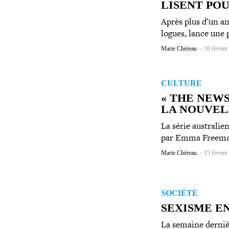
LISENT POU
Après plus d’un an 
logues, lance une 
Marie Chéreau
-
16 février
CULTURE
« THE NEWS
LA NOUVELL
La série aus­tra­l
par Emma Freeman
Marie Chéreau
-
15 février
SOCIÉTÉ
SEXISME EN
La semaine dernièr