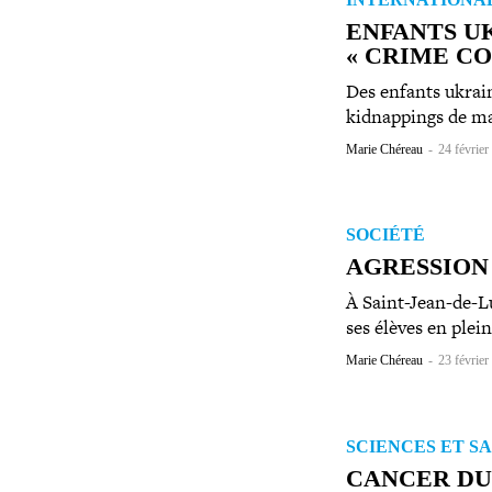
ENFANTS UK
« CRIME C
Des enfants ukrai­
kid­nap­pings de ma
Marie Chéreau
-
24 février
SOCIÉTÉ
AGRESSION 
À Saint-​Jean-​de-​L
ses élèves en plei
Marie Chéreau
-
23 février
SCIENCES ET S
CANCER DU 