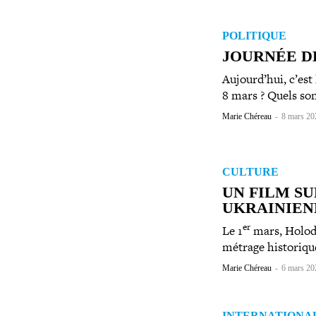
POLITIQUE
JOURNÉE DE
Aujourd’hui, c’est 
8 mars ? Quels son
Marie Chéreau
-
8 mars 20
CULTURE
UN FILM SU
UKRAINIEN
er
Le 1
mars, Holodo
métrage his­to­riqu
Marie Chéreau
-
6 mars 20
INTERNATIONA