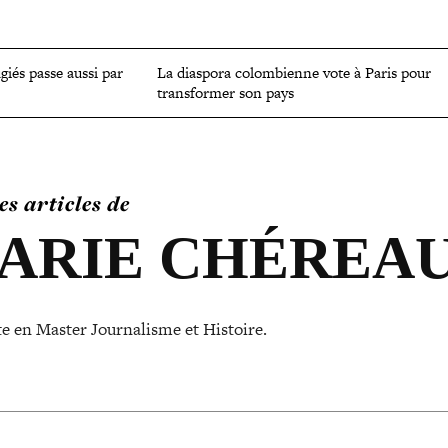
OMIE
ENVIRONNEMENT
CULTURE
SCIENCES ET SANTÉ
ugiés passe aussi par
La diaspora colom­bienne vote à Paris pour
trans­for­mer son pays
es articles de
ARIE CHÉREA
e en Master Journalisme et Histoire.