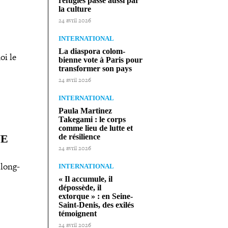
réfugiés passe aussi par
la culture
24 avril 2026
INTERNATIONAL
La diaspora colom­
oi le
bienne vote à Paris pour
trans­for­mer son pays
24 avril 2026
INTERNATIONAL
Paula Martinez
Takegami : le corps
comme lieu de lutte et
NE
de résilience
24 avril 2026
long-​
INTERNATIONAL
« Il accumule, il
dépossède, il
extorque » : en Seine-​
Saint-​Denis, des exilés
témoignent
24 avril 2026