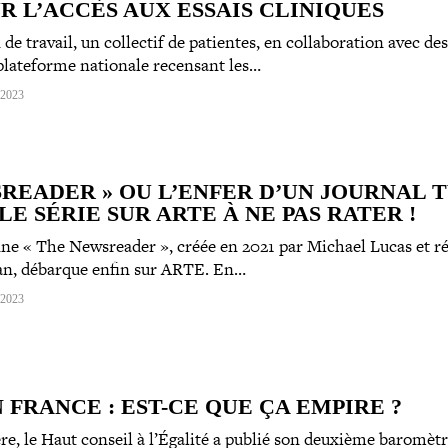
R L’ACCÈS AUX ESSAIS CLINIQUES
de travail, un collectif de patientes, en col­la­bo­ra­tion avec de
pla­te­forme nationale recensant les…
 2023
­REA­DER » OU L’ENFER D’UN JOURNAL T
E SÉRIE SUR ARTE À NE PAS RATER !
ienne « The Newsreader », créée en 2021 par Michael Lucas et ré
, débarque enfin sur ARTE. En…
 2023
 FRANCE : EST-​CE QUE ÇA EMPIRE ?
e, le Haut conseil à l’Égalité a publié son deuxième baromèt