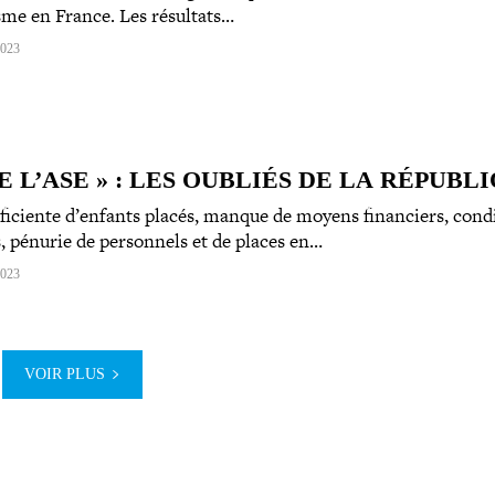
sme en France. Les résultats…
2023
E L’ASE » : LES OUBLIÉS DE LA RÉPUBL
fi­ciente d’enfants placés, manque de moyens finan­ciers, condi
les, pénurie de per­son­nels et de places en…
2023
VOIR PLUS