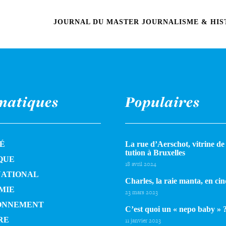
JOURNAL DU MASTER JOURNALISME & HIST
matiques
Populaires
É
La rue d’Aerschot, vitrine de l
tu­tion à Bruxelles
QUE
18 avril 2024
NATIONAL
Charles, la raie manta, en cin
MIE
23 mars 2023
ONNEMENT
C’est quoi un « nepo baby » 
RE
11 janvier 2023