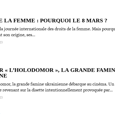
 LA FEMME : POURQUOI LE 8 MARS ?
la journée inter­na­tio­nale des droits de la femme. Mais pourqu
t son origine, ses…
23
R « L’HOLODOMOR », LA GRANDE FAMI
NE
mor, la grande famine ukrai­nienne débarque au cinéma. Un 
e revenant sur la disette inten­tion­nel­le­ment provoquée par…
23
L