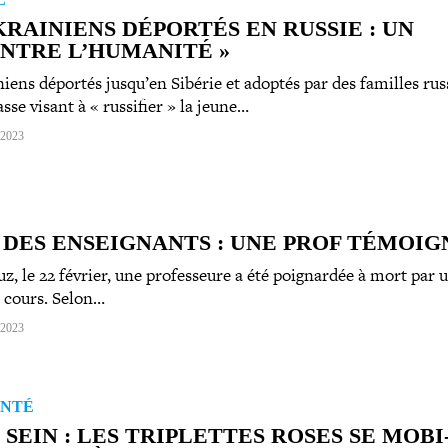
RAI­NIENS DÉPORTÉS EN RUSSIE : UN
ONTRE L’HUMANITÉ »
niens déportés jusqu’en Sibérie et adoptés par des familles rus
sse visant à « russifier » la jeune…
 2023
DES ENSEI­GNANTS : UNE PROF TÉMOIG
uz, le 22 février, une pro­fes­seure a été poi­gnar­dée à mort par 
n cours. Selon…
 2023
ANTÉ
SEIN : LES TRIPLETTES ROSES SE MOBI