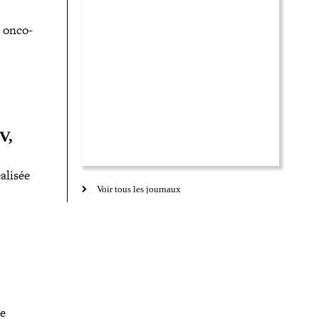
s onco­
V,
alisée
Voir tous les journaux
re