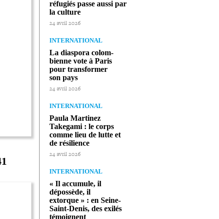
réfugiés passe aussi par
la culture
24 avril 2026
INTERNATIONAL
La diaspora colom­
bienne vote à Paris
pour trans­for­mer
son pays
24 avril 2026
INTERNATIONAL
Paula Martinez
Takegami : le corps
comme lieu de lutte et
de résilience
24 avril 2026
41
INTERNATIONAL
« Il accumule, il
dépossède, il
extorque » : en Seine-​
Saint-​Denis, des exilés
témoignent