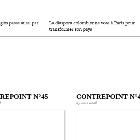
OMIE
ENVIRONNEMENT
CULTURE
SCIENCES ET SANTÉ
ugiés passe aussi par
La diaspora colom­bienne vote à Paris pour
trans­for­mer son pays
REPOINT N°45
CONTREPOINT N°
6
23 mars 2026