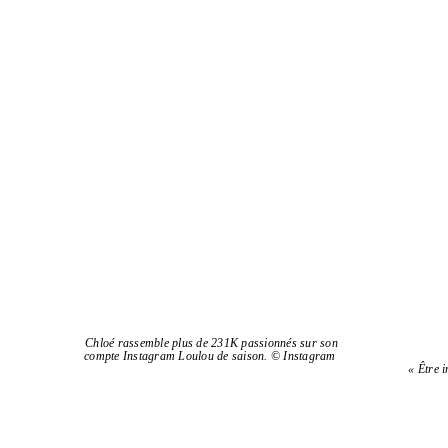
Chloé rassemble plus de 231K pas­sion­nés sur son
compte Instagram Loulou de saison. © Instagram
« Être i