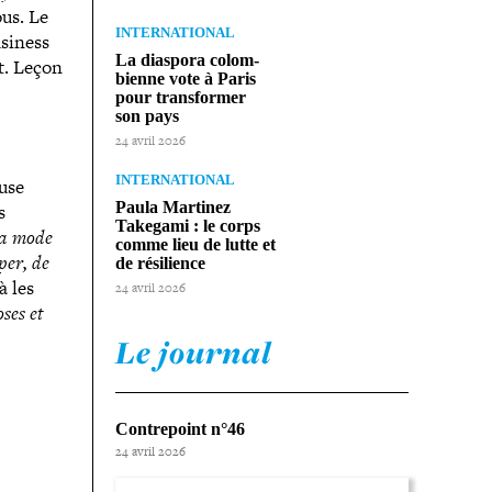
ous. Le
INTERNATIONAL
usiness
La diaspora colom­
t. Leçon
bienne vote à Paris
pour trans­for­mer
son pays
24 avril 2026
INTERNATIONAL
muse
Paula Martinez
s
Takegami : le corps
La mode
comme lieu de lutte et
per, de
de résilience
à les
24 avril 2026
oses et
Le journal
Contrepoint n°46
24 avril 2026