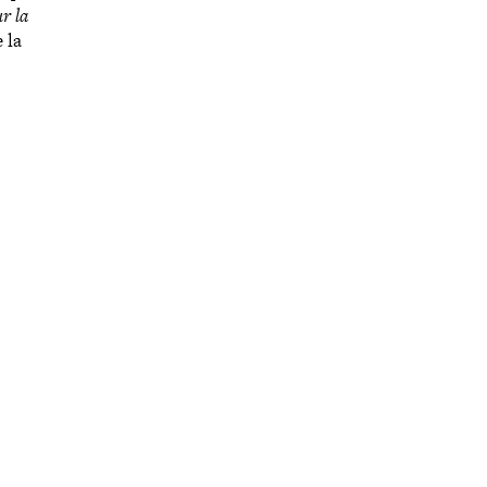
ur la
e la