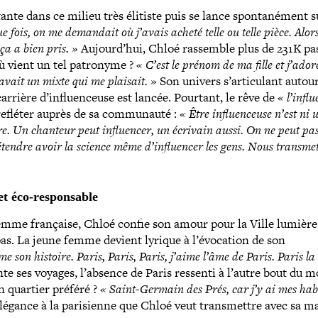
te dans ce milieu très élitiste puis se lance spon­ta­né­ment s
 fois, on me demandait où j’avais acheté telle ou telle pièce. Alors
ça a bien pris. »
Aujourd’hui, Chloé rassemble plus de 231K pas
où vient un tel patronyme ?
« C’est le prénom de ma fille et j’ado
 avait un mixte qui me plaisait. »
Son univers s’articulant autour
arrière d’influenceuse est lancée. Pourtant, le rêve de
« l’infl
refléter auprès de sa com­mu­nauté :
« Être influen­ceuse n’est ni 
ère. Un chanteur peut influen­cer, un écrivain aussi.
On ne peut pas
rétendre avoir la science même d’influencer les gens.
Nous trans­met
et éco-responsable
 femme française, Chloé confie son amour pour la Ville lumière
 pas. La jeune femme devient lyrique à l’évocation de son
ime son histoire. Paris, Paris, Paris, j’aime l’âme de Paris. Paris la
te ses voyages, l’absence de Paris ressenti à l’autre bout du m
n quartier préféré ?
« Saint-​Germain des Prés, car j’y ai mes hab
 élégance à la pari­sienne que Chloé veut trans­mettre avec sa 