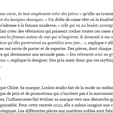
une envie, de tout sim­ple­ment créer des pièces »
qu’elle ne trouva
t des basiques clas­siques. »
Un drôle de casse-​tête où la finalité
io s’adresse à la femme moderne,
« celle qui va au boulot, accom­
ait créer des vêtements qui puissent cocher toutes ces cases 
sont les femmes autour de moi qui m’inspirent. Je demande à ma 
ièces qu’elles por­te­raient au quotidien avec joie… »,
explique-​t-​el
es ont envie de porter et de reporter. Des pièces, dont chaque
es qui deviennent une seconde peau.
« Des vêtements avec un g
doux »
, explique la designer. Des prix aussi doux que ces mythi
…
n
ique Chloé. Sa marque, Loulou studio fait de la mode un méla
que de prix et de pro­mo­tions qui n’incitent pas à la sur­con­so
es, l’in­fluen­ceuse fait évoluer sa marque vers une démarche 
ponsable. Pour cette rentrée 2022, elle a même imaginé une col
lo­gique. Les dif­fé­rentes pièces aux matières nobles sont fabr