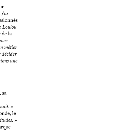
ur
 j’ai
­sion­nés
re Loulou
 de la
uence
un métier
 décider
­tons une
, sa
 nuit. »
onde, le
itudes. »
marque