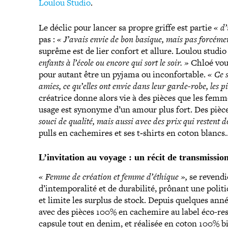
Loulou Studio
.
Le déclic pour lancer sa propre griffe est partie
« d’
pas :
« J’avais envie de bon basique, mais pas forcémen
suprême est de lier confort et allure. Loulou stud
enfants à l’école ou encore qui sort le soir. »
Chloé voul
pour autant être un pyjama ou incon­for­table.
« Ce 
amies, ce qu’elles ont envie dans leur garde-​robe, les p
créatrice donne alors vie à des pièces que les femm
usage est synonyme d’un amour plus fort. Des pièc
souci de qualité, mais aussi avec des prix qui restent 
pulls en cache­mires et ses t‑shirts en coton blancs
L’invitation au voyage : un récit de transmissio
« Femme de création et femme d’éthique »
,
se reven­d
d’intemporalité et de dura­bi­lité, prônant une politi
et limite les surplus de stock. Depuis quelques anné
avec des pièces 100% en cachemire au label éco-​res
capsule tout en denim, et réalisée en coton 100% bio­