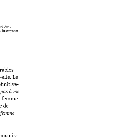
l éco-​
. © Instagram
urables
​elle. Le
ni­ti­ve­
 pas à me
ne femme
e de
e femme
ans­mis­