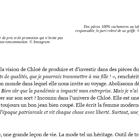
Des pièces 100% cache­mires au labe
responsable, le pari relevé de sa griffe
e de prix et de promotion qui n’invite pas
 sur­con­som­ma­tion. © Instagram
 la vision de Chloé de produire et d’investir dans des pièces d
s de qualités, que je pourrais trans­mettre à ma fille ! »,
renchérit-
 monde dans lequel elle nous invite au voyage. Abolissons défi­
 Bien sûr que la pandémie a impacté mon entre­prise. Mais je n’ai
yer sur son sort ? Inconnu dans l’univers de Chloé. Elle est u
ur toujours un bon jean bien coupé. Elle écrit la femme modern
l’époque patriar­cale et vit chaque chose avec liberté. Surtout, un
 une grande leçon de vie. La mode tel un héritage. Outil de tr