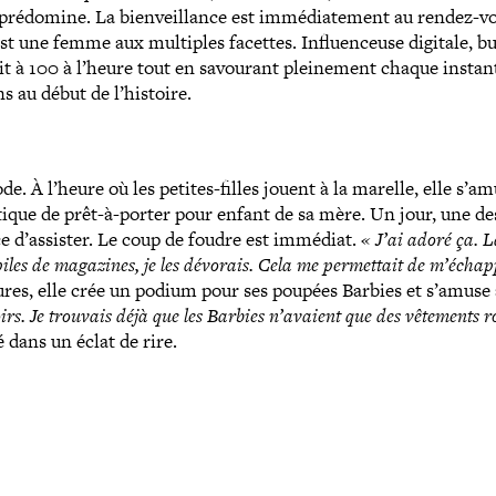
 prédomine. La bien­veillance est immé­dia­te­ment au rendez-​v
est une femme aux multiples facettes. Influenceuse digitale, b
t à 100 à l’heure tout en savourant plei­ne­ment chaque instan
s au début de l’histoire.
. À l’heure où les petites-​filles jouent à la marelle, elle s’a
outique de prêt-​à-​porter pour enfant de sa mère. Un jour, une de
e d’assister. Le coup de foudre est immédiat.
« J’ai adoré ça. 
piles de magazines, je les dévorais. Cela me per­met­tait de m’échap
ures, elle crée un podium pour ses poupées Barbies et s’amuse 
noirs. Je trouvais déjà que les Barbies n’avaient que des vêtements r
é dans un éclat de rire.