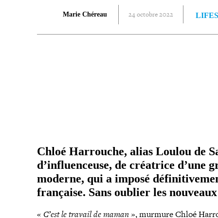
24 octobre 2022
Marie Chéreau
LIFE
PARTAGER
Chloé Harrouche, alias Loulou de Sa
d’influenceuse, de créatrice d’une g
moderne, qui a imposé défi­ni­ti­ve­me
française. Sans oublier les nouveaux 
« C’est le travail de maman »
, murmure Chloé Harro