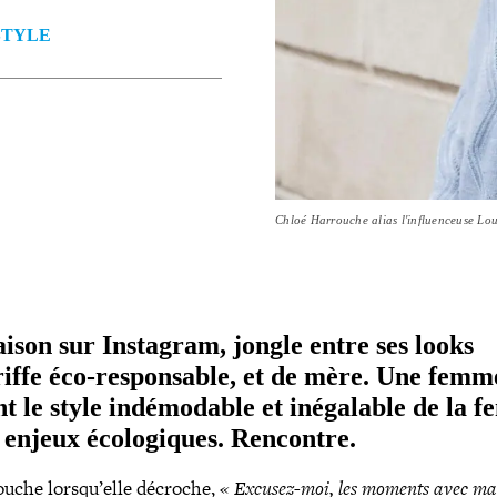
STYLE
Chloé Harrouche alias l'influenceuse Lou
ison sur Instagram, jongle entre ses looks
riffe éco-​responsable, et de mère. Une femm
nt le style indé­mo­dable et inéga­lable de la
enjeux éco­lo­giques. Rencontre.
uche lorsqu’elle décroche,
« Excusez-​moi, les moments avec ma f