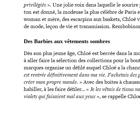
pri­vi­lé­giés ».
Une jolie voix dans laquelle le sourire
ton est donné, la modeuse la plus célèbre de Paris 
woman et mère, des escarpins aux baskets, Chloé vi
de mode, leçon de vie et trans­mis­sion. Rembobinon
Des Barbies aux vêtements sombres
Dès son plus jeune âge, Chloé est bercée dans la mode
à aller faire la sélection des col­lec­tions pour la b
marques organise un défilé auquel Chloé a la chanc
est rentrée défi­ni­ti­ve­ment dans ma vie.
J’achetais des 
créer mon propre monde.
»
Avec des boites à chaus­s
habiller, à les faire défiler…
« Je les vêtais de tissus 
violets qui faisaient mal aux yeux »
, se rappelle Chlo