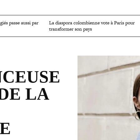
OMIE
ENVIRONNEMENT
CULTURE
SCIENCES ET SANTÉ
ugiés passe aussi par
La diaspora colom­bienne vote à Paris pour
trans­for­mer son pays
­CEUSE
DE LA
E