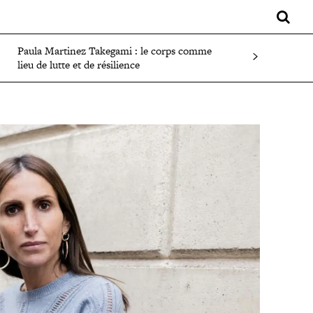
LIFESTYLE
SPORT
FAITS DIVERS
PLUS
Paula Martinez Takegami : le corps comme
lieu de lutte et de résilience