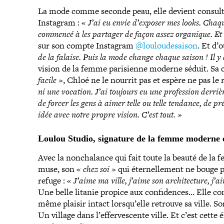
La mode comme seconde peau, elle devient consul­tan
Instagram :
« J’ai eu envie d’exposer mes looks. Chaque
commencé à les partager de façon assez organique. Et 
sur son compte Instagram
@louloudesaison
. Et d’
de la falaise. Puis la mode change chaque saison ! Il y
vision de la femme pari­sienne moderne séduit. Sa c
facile »
, Chloé ne le nourrit pas et espère ne pas le 
ni une vocation. J’ai toujours eu une pro­fes­sion derri
de forcer les gens à aimer telle ou telle tendance, de p
idée avec notre propre vision. C’est tout. »
Loulou Studio, signature de la femme moderne
Avec la non­cha­lance qui fait toute la beauté de la
muse, son
« chez soi »
qui éter­nel­le­ment ne bouge
refuge :
« J’aime ma ville, j’aime son archi­tec­ture, j’a
Une belle litanie propice aux confi­dences… Elle con
même plaisir intact lorsqu’elle retrouve sa ville. So
Un village dans l’effervescente ville. Et c’est cette