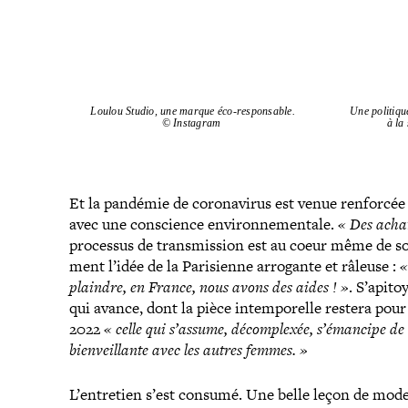
Loulou Studio, une marque éco-​responsable.
Une politiqu
© Instagram
à la
Et la pandémie de coro­na­vi­rus est venue renforcée
avec une conscience envi­ron­ne­men­tale.
« Des achat
processus de trans­mis­sion est au coeur même de son
ment l’idée de la Parisienne arrogante et râleuse :
«
plaindre, en France, nous avons des aides ! »
. S’apito
qui avance, dont la pièce intem­po­relle restera po
2022
« celle qui s’assume, décom­plexée, s’émancipe de 
bien­veillante avec les autres femmes. »
L’entretien s’est consumé. Une belle leçon de mode,