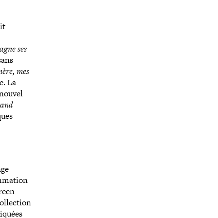
it
pagne ses
sans
mère, mes
le. La
 nouvel
rand
ques
nge
m­ma­tion
green
­lec­tion
i­quées