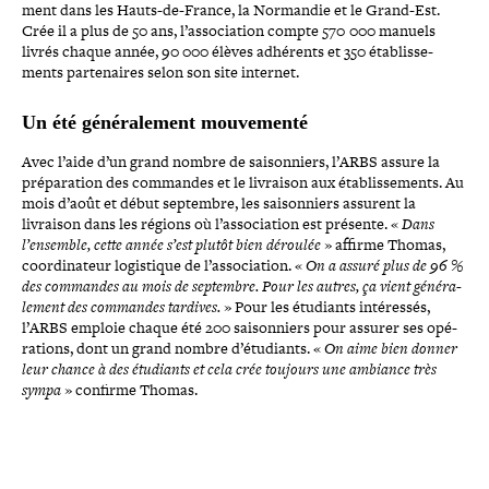
ment dans les Hauts-​de-​France, la Normandie et le Grand-​Est.
Crée il a plus de 50 ans, l’association compte 570 000 manuels
livrés chaque année, 90 000 élèves adhérents et 350 éta­blis­se­
ments par­te­naires selon son site internet.
Un été géné­ra­le­ment mouvementé
Avec l’aide d’un grand nombre de sai­son­niers, l’ARBS assure la
pré­pa­ra­tion des commandes et le livraison aux éta­blis­se­ments. Au
mois d’août et début septembre, les sai­son­niers assurent la
livraison dans les régions où l’association est présente. «
Dans
l’ensemble, cette année s’est plutôt bien déroulée
» affirme Thomas,
coor­di­na­teur logis­tique de l’association. «
On a assuré plus de 96 %
des commandes au mois de septembre. Pour les autres, ça vient géné­ra­
le­ment des commandes tardives.
» Pour les étudiants inté­res­sés,
l’ARBS emploie chaque été 200 sai­son­niers pour assurer ses opé­
ra­tions, dont un grand nombre d’étudiants. «
On aime bien donner
leur chance à des étudiants et cela crée toujours une ambiance très
sympa
» confirme Thomas.