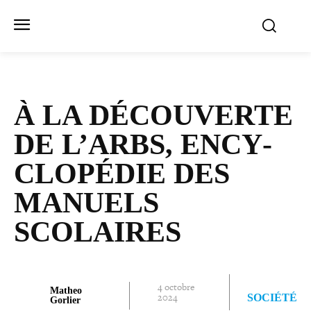
À LA DÉCOU­VERTE
DE L’ARBS, ENCY­
CLO­PÉ­DIE DES
MANUELS
SCOLAIRES
4 octobre
Matheo
2024
SOCIÉTÉ
Gorlier