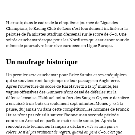
Hier soir, dans le cadre de la cinquième journée de Ligue des
Champions, le Racing Club de Lens s’est lour­de­ment incliné sur la
pelouse de l’Emirates Stadium d’Arsenal sur le score de 6 – 0. Une
soirée cau­che­mar­desque pour les Nordistes qui essaie­ront tout de
même de pour­suivre leur rêve européen en Ligue Europa.
Un naufrage historique
Un premier acte cauchemar pour Brice Samba et ses coéqui­piers
qui se sou­vien­dront longtemps de leur passage en Angleterre.
e
Après l’ouverture du score de Kai Havertz à la 13
minute, les
vagues offen­sives des Gunners n’ont cessé de déferler sur la
défense lensoise. Habituel point fort des Sang et Or, cette dernière
a encaissé trois buts en seulement sept minutes. Menés 5 – 0 à la
pause, du jamais vu dans cette com­pé­ti­tion, les hommes de Franck
Haise n’ont pas réussi à sauver l’honneur en seconde période
contre un Arsenal en parfaite maîtrise de son sujet. Après la
rencontre, le tech­ni­cien français a déclaré : «
Je ne suis pas en
colère. Je n’ai pas vraiment de regrets, quand on perd 6 – 0, c’est que