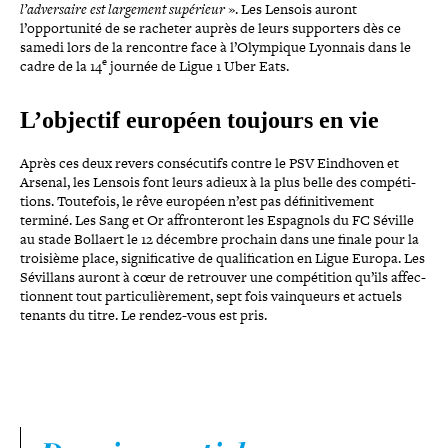
l’adversaire est largement supérieur
». Les Lensois auront
l’opportunité de se racheter auprès de leurs sup­por­ters dès ce
samedi lors de la rencontre face à l’Olympique Lyonnais dans le
e
cadre de la 14
journée de Ligue 1 Uber Eats.
L’objectif européen toujours en vie
Après ces deux revers consé­cu­tifs contre le PSV Eindhoven et
Arsenal, les Lensois font leurs adieux à la plus belle des com­pé­ti­
tions. Toutefois, le rêve européen n’est pas défi­ni­ti­ve­ment
terminé. Les Sang et Or affron­te­ront les Espagnols du FC Séville
au stade Bollaert le 12 décembre prochain dans une finale pour la
troisième place, signi­fi­ca­tive de qua­li­fi­ca­tion en Ligue Europa. Les
Sévillans auront à cœur de retrouver une com­pé­ti­tion qu’ils affec­
tionnent tout par­ti­cu­liè­re­ment, sept fois vain­queurs et actuels
tenants du titre. Le rendez-​vous est pris.