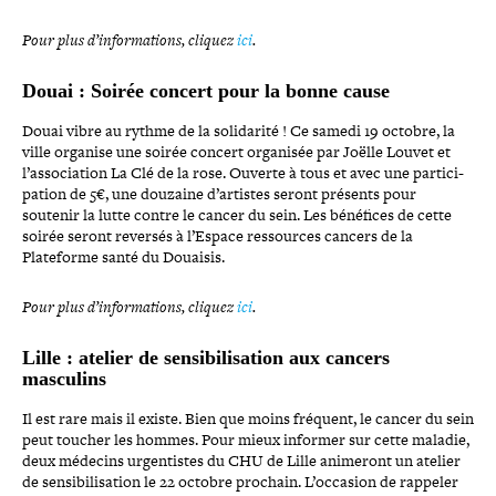
Pour plus d’in­for­ma­tions, cliquez
ici
.
Douai : Soirée concert pour la bonne cause
Douai vibre au rythme de la soli­da­rité ! Ce samedi 19 octobre, la
ville organise une soirée concert organisée par Joëlle Louvet et
l’association La Clé de la rose. Ouverte à tous et avec une par­ti­ci­
pa­tion de 5€, une douzaine d’ar­tistes seront présents pour
soutenir la lutte contre le cancer du sein. Les bénéfices de cette
soirée seront reversés à l’Espace res­sources cancers de la
Plateforme santé du Douaisis.
Pour plus d’in­for­ma­tions, cliquez
ici
.
Lille : atelier de sen­si­bi­li­sa­tion aux cancers
masculins
Il est rare mais il existe. Bien que moins fréquent, le cancer du sein
peut toucher les hommes. Pour mieux informer sur cette maladie,
deux médecins urgen­tistes du CHU de Lille animeront un atelier
de sen­si­bi­li­sa­tion le 22 octobre prochain. L’occasion de rappeler