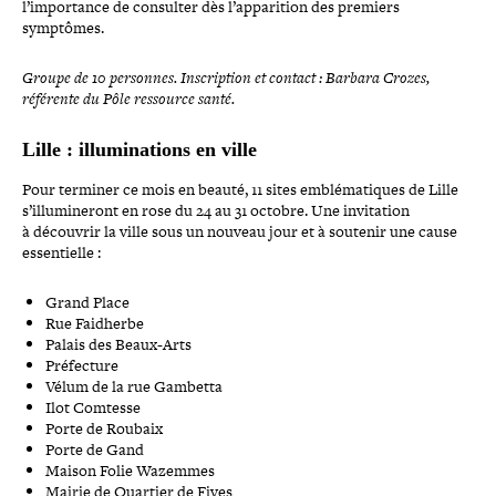
l’im­por­tance de consulter dès l’ap­pa­ri­tion des premiers
symptômes.
Groupe de 10 personnes. Inscription et contact : Barbara Crozes,
référente du Pôle ressource santé.
Lille : illu­mi­na­tions en ville
Pour terminer ce mois en beauté, 11 sites emblé­ma­tiques de Lille
s’illu­mi­ne­ront en rose du 24 au 31 octobre. Une invi­ta­tion
à découvrir la ville sous un nouveau jour et à soutenir une cause
essentielle :
Grand Place
Rue Faidherbe
Palais des Beaux-Arts
Préfecture
Vélum de la rue Gambetta
Ilot Comtesse
Porte de Roubaix
Porte de Gand
Maison Folie Wazemmes
Mairie de Quartier de Fives