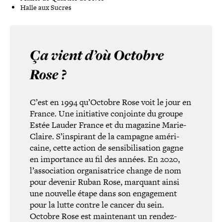
Halle aux Sucres
Ça vient d’où Octobre
Rose ?
C’est en 1994 qu’Octobre Rose voit le jour en
France. Une ini­tia­tive conjointe du groupe
Estée Lauder France et du magazine Marie-​
Claire. S’inspirant de la campagne amé­ri­
caine, cette action de sen­si­bi­li­sa­tion gagne
en impor­tance au fil des années. En 2020,
l’as­so­cia­tion orga­ni­sa­trice change de nom
pour devenir Ruban Rose, marquant ainsi
une nouvelle étape dans son enga­ge­ment
pour la lutte contre le cancer du sein.
Octobre Rose est main­te­nant un rendez-​