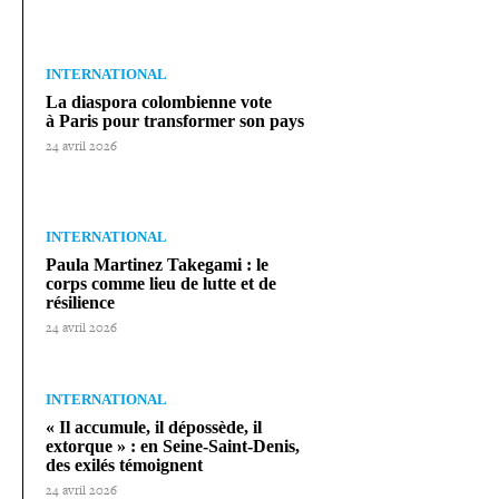
INTERNATIONAL
La diaspora colom­bienne vote
à Paris pour trans­for­mer son pays
24 avril 2026
INTERNATIONAL
Paula Martinez Takegami : le
corps comme lieu de lutte et de
résilience
24 avril 2026
INTERNATIONAL
« Il accumule, il dépossède, il
extorque » : en Seine-​Saint-​Denis,
des exilés témoignent
24 avril 2026