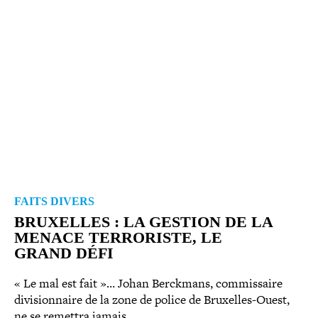
FAITS DIVERS
BRUXELLES : LA GESTION DE LA
MENACE TER­RO­RISTE, LE
GRAND DÉFI
« Le mal est fait »… Johan Berckmans, com­mis­saire
divi­sion­naire de la zone de police de Bruxelles-​Ouest,
ne se remettra jamais…