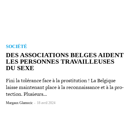
SOCIÉTÉ
DES ASSO­CIA­TIONS BELGES AIDENT
LES PERSONNES TRA­VAILLEUSES
DU SEXE
Fini la tolérance face à la pros­ti­tu­tion ! La Belgique
laisse main­te­nant place à la recon­nais­sance et à la pro­
tec­tion. Plusieurs…
Margaux Glamocic
-
18 avril 2024