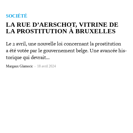
SOCIÉTÉ
LA RUE D’AERSCHOT, VITRINE DE
LA PROS­TI­TU­TION À BRUXELLES
Le 2 avril, une nouvelle loi concer­nant la pros­ti­tu­tion
a été votée par le gou­ver­ne­ment belge. Une avancée his­
to­rique qui devrait…
Margaux Glamocic
-
18 avril 2024