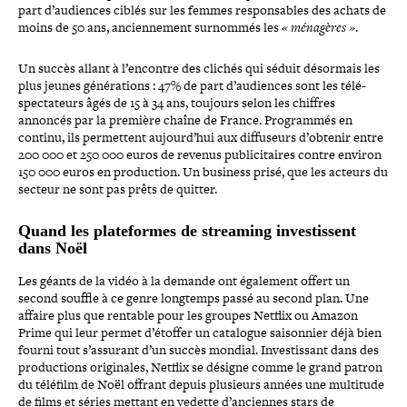
part d’audiences ciblés sur les femmes res­pon­sables des achats de
moins de 50 ans, ancien­ne­ment surnommés les
« ménagères »
.
Un succès allant à l’encontre des clichés qui séduit désormais les
plus jeunes géné­ra­tions : 47% de part d’audiences sont les télé­
spec­ta­teurs âgés de 15 à 34 ans, toujours selon les chiffres
annoncés par la première chaîne de France. Programmés en
continu, ils per­mettent aujourd’hui aux dif­fu­seurs d’obtenir entre
200 000 et 250 000 euros de revenus publi­ci­taires contre environ
150 000 euros en pro­duc­tion. Un business prisé, que les acteurs du
secteur ne sont pas prêts de quitter.
Quand les pla­te­formes de streaming inves­tissent
dans Noël
Les géants de la vidéo à la demande ont également offert un
second souffle à ce genre longtemps passé au second plan. Une
affaire plus que rentable pour les groupes Netflix ou Amazon
Prime qui leur permet d’étoffer un catalogue sai­son­nier déjà bien
fourni tout s’assurant d’un succès mondial. Investissant dans des
pro­duc­tions ori­gi­nales, Netflix se désigne comme le grand patron
du téléfilm de Noël offrant depuis plusieurs années une multitude
de films et séries mettant en vedette d’anciennes stars de