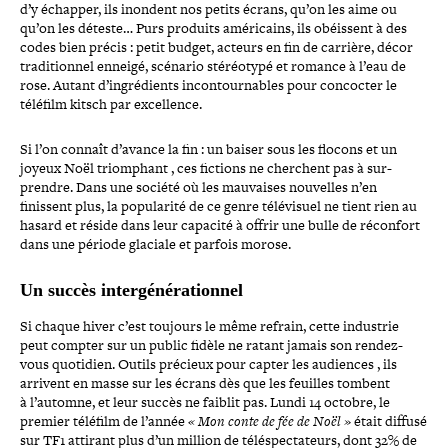
d’y échapper, ils inondent nos petits écrans, qu’on les aime ou
qu’on les déteste… Purs produits amé­ri­cains, ils obéissent à des
codes bien précis : petit budget, acteurs en fin de carrière, décor
tra­di­tion­nel enneigé, scénario sté­réo­typé et romance à l’eau de
rose. Autant d’ingrédients incon­tour­nables pour concocter le
téléfilm kitsch par excellence.
Si l’on connaît d’avance la fin : un baiser sous les flocons et un
joyeux Noël triom­phant , ces fictions ne cherchent pas à sur­
prendre. Dans une société où les mauvaises nouvelles n’en
finissent plus, la popu­la­rité de ce genre télé­vi­suel ne tient rien au
hasard et réside dans leur capacité à offrir une bulle de réconfort
dans une période glaciale et parfois morose.
Un succès intergénérationnel
Si chaque hiver c’est toujours le même refrain, cette industrie
peut compter sur un public fidèle ne ratant jamais son rendez-​
vous quotidien. Outils précieux pour capter les audiences , ils
arrivent en masse sur les écrans dès que les feuilles tombent
à l’automne, et leur succès ne faiblit pas. Lundi 14 octobre, le
premier téléfilm de l’année
« Mon conte de fée de Noël »
était diffusé
sur TF1 attirant plus d’un million de télé­spec­ta­teurs, dont 32% de