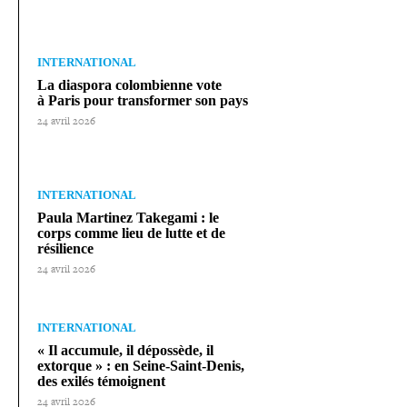
INTERNATIONAL
La diaspora colom­bienne vote
à Paris pour trans­for­mer son pays
24 avril 2026
INTERNATIONAL
Paula Martinez Takegami : le
corps comme lieu de lutte et de
résilience
24 avril 2026
INTERNATIONAL
« Il accumule, il dépossède, il
extorque » : en Seine-​Saint-​Denis,
des exilés témoignent
24 avril 2026