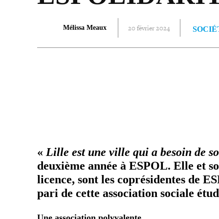
20 février 2024
Mélissa Meaux
SOCIÉ
PARTAGER
«
Lille est une ville qui a besoin de sol
deuxième année à ESPOL. Elle et s
licence, sont les copré­si­dentes de 
pari de cette asso­cia­tion sociale étu
Une asso­cia­tion polyvalente