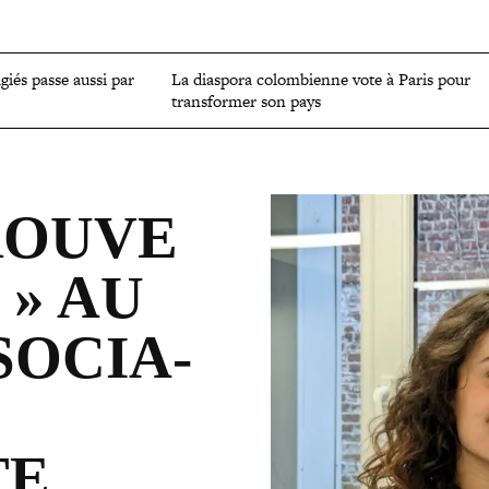
OMIE
ENVIRONNEMENT
CULTURE
SCIENCES ET SANTÉ
ugiés passe aussi par
La diaspora colom­bienne vote à Paris pour
trans­for­mer son pays
ROUVE
» AU
SO­CIA­
TE