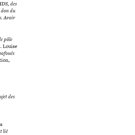
HDS, des
e don du
s. Avoir
le pôle
. Louise
 bafoués
tion,
sujet des
la
 lié