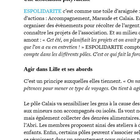
ESPOLIDARITE
c’est comme une toile d’araignée : u
d’actions : Accompagnement, Maraude et Calais. Ensui
organiser des évè­ne­ments pour récolter de l’argen
connaître les projets de l’as­so­cia­tion. Et au milieu 
amont : «
Cet été, on pla­ni­fiait les projets et on av
que l’on a eu en entretien !
» ESPOLIDARITE compte d
compte dans les dif­fé­rents pôles. C’est ce qui fait la forc
Agir dans Lille et ses abords
C’est un principe aux­quelles elles tiennent.
« On no
pé­tences pour mener ce type de voyages. On tient à agir
Le pôle Calais va sen­si­bi­li­ser les gens à la cause de
aux mineurs non accom­pa­gnés ou isolés. Ils vont no
mais également collecter des denrées ali­men­taire
l’Abri. Les membres proposent ainsi des ateliers à d
enfants. Enfin, certains pôles peuvent s’associer 
se réunissent dans un appar­te­ment pour cuisiner, 