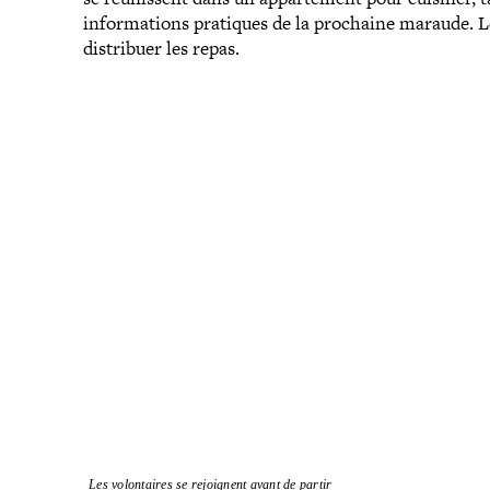
infor­ma­tions pratiques de la prochaine maraude. Les 
dis­tri­buer les repas.
Les volon­taires se rejoignent avant de partir