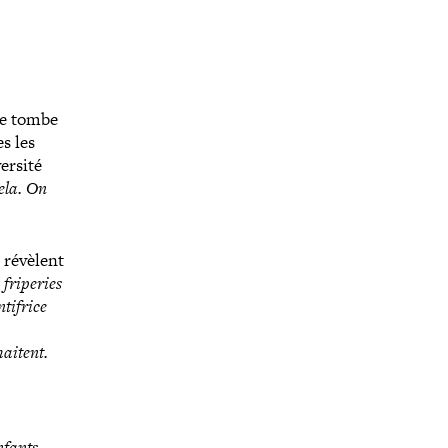
ne tombe
s les
versité
ela. On
e révèlent
 friperies
ti­frice
haitent.
nfants