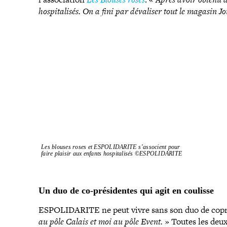
hos­pi­ta­li­sés. On a fini par dévaliser tout le magasin J
Les blouses roses et ESPOLIDARITE s’as­so­cient pour
faire plaisir aux enfants hos­pi­ta­li­sés ©ESPOLIDARITE
Un duo de co-​présidentes qui agit en coulisse
ESPOLIDARITE ne peut vivre sans son duo de copré­
au pôle Calais et moi au pôle Event.
» Toutes les deux