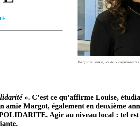
TÉ
Margot et Louise, les deux coprésidentes
i­da­rité
». C’est ce qu’affirme Louise, étudi
on amie Margot, également en deuxième ann
ESPOLIDARITE. Agir au niveau local : tel est
diante.