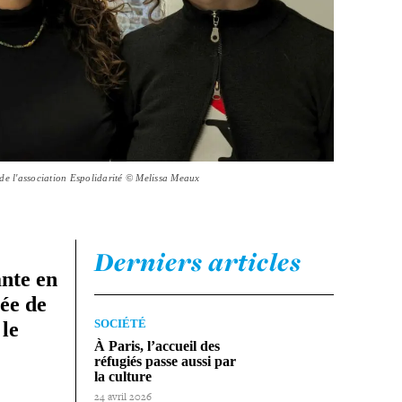
 de l'association Espolidarité © Melissa Meaux
Derniers articles
ante en
ée de
SOCIÉTÉ
 le
À Paris, l’accueil des
réfugiés passe aussi par
la culture
24 avril 2026