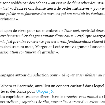
se sont soldés par des échecs «
on essaye de démarcher des EPA
ontact
», d’autres ont donné lieu à de belles ini­tia­tives «
pour l
r qu’elle nous fournisse des navettes qui ont conduit les étudiant
­crip­tions
».
e façon de vivre pour ses membres : «
Pour moi, avoir été dans 
 pouvoir ras­sem­bler des gens autour d’une cause
» explique Margot
 m’a fait prendre conscience que des droits fon­da­men­taux étaient
puis plusieurs mois, Margot et Louise ont vu grandir l’associa
’association conti­nuera de grandir
».
 campagne autour du Sidaction pour «
éduquer et sen­si­bi­li­ser au 
ns Es’pera et Escrendo, aura lieu un concert caritatif dans lequel
de lever des fonds pour
Utopia 56
.
 copré­si­dentes consi­dèrent être le «
rendez-​vous annuel
» : 
s ateliers, pro­jec­tions de film, auront lieu autour d’un évènement