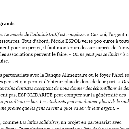
 grands
n. Le monde de l’administratif est complexe.
» Car oui, l’argent 
s­sources. Tout d’abord, l’école ESPOL verse 300 euros à toute
e­ment pour un projet, il faut monter un dossier auprès de l’uni
es asso­cia­tions peuvent le faire. «
On ne peut pas se limiter à c
uise.
s par­te­na­riats avec la Banque Alimentaire ou le foyer l’Abri s
es gens et qui permet d’obtenir plus de dons de leur part. «
Des
ertains dentistes acceptent de nous donner des échan­tillons de den­
isent pas, ESPOLIDARITE peut compter sur la géné­ro­sité des
n prix d’entrée bas. Les étudiants peuvent donner plus s’ils le sou­
t une preuve que les gens savent à quoi va servir leur argent.
»
ons, comme
Les lutins soli­daires
, un projet en par­te­na­riat avec
s fonds, l’association nous ont donné une liste de jouet pour les e