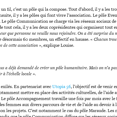
n fil, c’est un pôle qui la compose. Tout d’abord, il y a les tro
te, il y a les pôles qui font vivre l’association. Le pôle Even
t. Le pôle Communication se charge via les réseaux sociaux de 
de tout cela, il y a les deux copré­si­dentes qui orga­nisent tout e
ait peur que personne ne veuille nous rejoindre. On a été surprise du
ésormais 60 membres, un effectif en hausse. «
Chacun trou
e de cette asso­cia­tion
», explique Louise.
us a déjà demandé de créer un pôle huma­ni­taire. Mais on n’a pas
 à l’échelle locale ».
s exilés. En par­te­na­riat avec
Utopia 56
, l’objectif est de venir 
tamment mettre en place des activités cultu­relles, de l’aide a
s. Le pôle Accompagnement travaille une fois par mois avec le 
es femmes aux divers parcours de vie et de l’aide au devoir à 
selon les projets. C’est notamment le cas du pôle Maraude. Le
tandis que le pôle Communication diffuse sur les réseaux socia