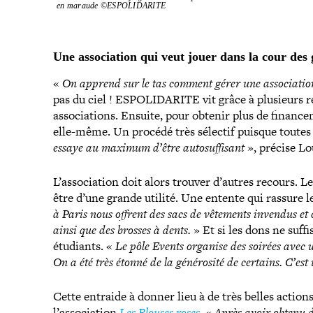
en maraude ©ESPOLIDARITE
Une asso­cia­tion qui veut jouer dans la cour des
«
On apprend sur le tas comment gérer une asso­cia­tio
pas du ciel ! ESPOLIDARITE vit grâce à plusieurs re
asso­cia­tions. Ensuite, pour obtenir plus de finan­c
elle-​même. Un procédé très sélectif puisque toutes l
essaye au maximum d’être auto­suf­fi­sant
», précise Lo
L’association doit alors trouver d’autres recours. Le
être d’une grande utilité. Une entente qui rassure l
à Paris nous offrent des sacs de vêtements invendus et c
ainsi que des brosses à dents.
» Et si les dons ne suff
étudiants. «
Le pôle Events organise des soirées avec u
On a été très étonné de la géné­ro­sité de certains. C’es
Cette entraide à donner lieu à de très belles acti
l’association
Les Blouses roses
. «
Après avoir obtenu de