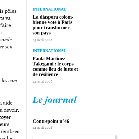
INTERNATIONAL
is pôles
ts va
La diaspora colom­
bienne vote à Paris
faire
pour trans­for­mer
n
son pays
 monde
24 avril 2026
ve son
INTERNATIONAL
Paula Martinez
Takegami : le corps
comme lieu de lutte et
de résilience
 les com­
24 avril 2026
Le journal
en aide
u devoir,
foyer
Contrepoint n°46
leurs
24 avril 2026
s membres
ux les