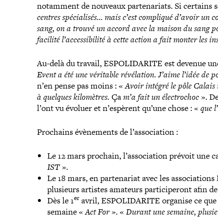
notamment de nouveaux par­te­na­riats. Si certains 
centres spé­cia­li­sés… mais c’est compliqué d’avoir un c
sang, on a trouvé un accord avec la maison du sang pou
facilité l’accessibilité à cette action a fait monter les ins
Au-​delà du travail, ESPOLIDARITE est devenue un
Event a été une véritable révé­la­tion. J’aime l’idée de
n’en pense pas moins : «
Avoir intégré le pôle Calais
à quelques kilo­mètres.
Ça
m’a fait un élec­tro­choc
». De
l’ont vu évoluer et n’espèrent qu’une chose : «
que l
Prochains évè­ne­ments de l’association :
Le 12 mars prochain, l’association prévoit une
IST
».
Le 18 mars, en par­te­na­riat avec les asso­cia­tio
plusieurs artistes amateurs par­ti­ci­pe­ront afin 
er
Dès le 1
avril, ESPOLIDARITE organise ce que les
semaine «
Act For
». «
Durant une semaine, plusieur