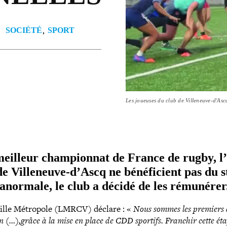
SOCIÉTÉ
SPORT
Les joueuses du club de Villeneuve-d'Asc
eilleur cham­pion­nat de France de rugby, l’
de Villeneuve‑d’Ascq ne béné­fi­cient pas du s
on anormale, le club a décidé de les rémunérer
 Lille Métropole (LMRCV) déclare : «
Nous sommes les premiers de
on (…),grâce à la mise en place de CDD sportifs. Franchir cette ét