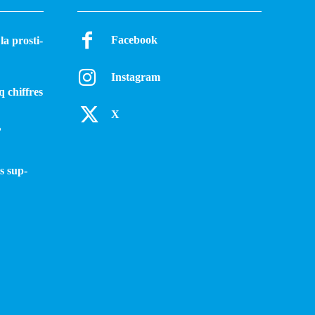
Facebook
a pros­ti­
Instagram
q chiffres
X
?
s sup­