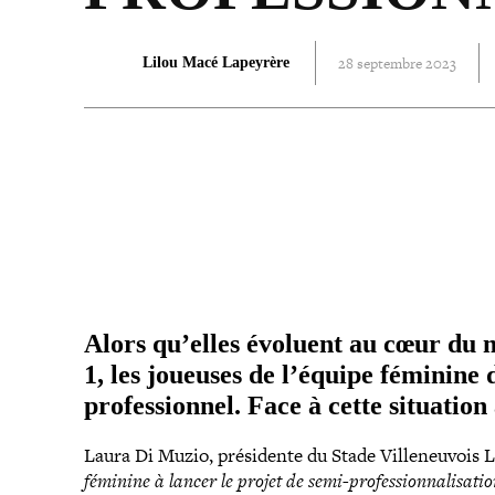
28 septembre 2023
Lilou Macé Lapeyrère
PARTAGER
Alors qu’elles évoluent au cœur du m
1, les joueuses de l’équipe féminine 
pro­fes­sion­nel. Face à cette situati
Laura Di Muzio, pré­si­dente du Stade Villeneuvois
féminine à lancer le projet de semi-​professionnalisati