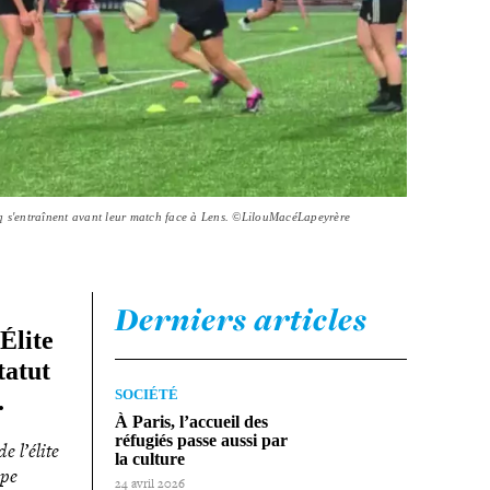
q s'entraînent avant leur match face à Lens. ©LilouMacéLapeyrère
Derniers articles
Élite
tatut
SOCIÉTÉ
.
À Paris, l’accueil des
réfugiés passe aussi par
 l’élite
la culture
ape
24 avril 2026