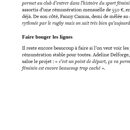
permet au club d’entrer dans l’histoire du sport fémin
assortis d’une rému­né­ra­tion mensuelle de 550 €, 
déjà. De son côté, Fanny Camus, demi de mêlée au s
rythmée par le rugby mais on sait très bien qu’au­jourd
Faire bouger les lignes
Il reste encore beaucoup à faire si l’on veut voir les
rému­né­ra­tion stable pour toutes. Adeline Delforge,
salue le projet : «
c’est un point de départ, ça va perm
féminin est encore beaucoup trop caché
».