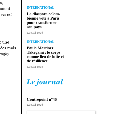
s,
haient
INTERNATIONAL
 vie est
La diaspora colom­
bienne vote à Paris
pour trans­for­mer
son pays
24 avril 2026
nc une
INTERNATIONAL
rées mais
Paula Martinez
Takegami : le corps
 rugby
comme lieu de lutte et
de résilience
24 avril 2026
Le journal
Contrepoint n°46
24 avril 2026