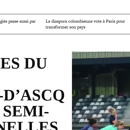
OMIE
ENVIRONNEMENT
CULTURE
SCIENCES ET SANTÉ
ugiés passe aussi par
La diaspora colom­bienne vote à Paris pour
trans­for­mer son pays
ES DU
‑D’ASCQ
SEMI-
NELLES