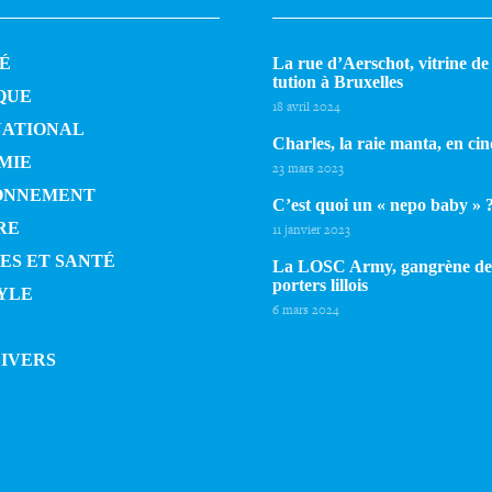
É
La rue d’Aerschot, vitrine de l
tu­tion à Bruxelles
QUE
18 avril 2024
NATIONAL
Charles, la raie manta, en cin
MIE
23 mars 2023
ONNEMENT
C’est quoi un « nepo baby » 
RE
11 janvier 2023
ES ET SANTÉ
La LOSC Army, gangrène de
por­ters lillois
YLE
6 mars 2024
DIVERS