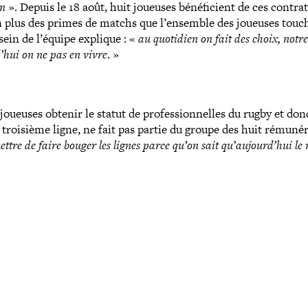
in
». Depuis le 18 août, huit joueuses béné­fi­cient de ces contrat
en plus des primes de matchs que l’ensemble des joueuses tou­c
ein de l’équipe explique : «
au quotidien on fait des choix, notre
’­hui on ne pas en vivre
. »
 joueuses obtenir le statut de pro­fes­sion­nelles du rugby et do
 troisième ligne, ne fait pas partie du groupe des huit rému­né­
ettre de faire bouger les lignes parce qu’on sait qu’aujourd’hui le