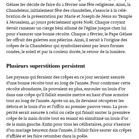
Gélase Ier décide de faire du 2 février une fête reli­gieuse. Ainsi, la
Chandeleur, ini­tia­le­ment fête des chan­delles, s’associe à la célé­
bra­tion de la pré­sen­ta­tion par Marie et Joseph de Jésus au Temple
à Jérusalem, 40 jours pré­ci­sé­ment après Noël. Chaque croyant
devait ramener un cierge béni allumé de l’église jusque chez lui
pour s’assurer une bonne récolte. Chaque 2 février, le Pape Gélase
Ier offrait des galettes aux pèlerins. Ainsi, il serait à l’origine des
crêpes de la Chandeleur qui sym­bo­li­se­raient par leurs formes
rondes, le soleil et par la couleur dorée, le retour de la lumière.
Plusieurs super­sti­tions persistent
Les paysans qui feraient des crêpes en ce jour seraient assurés
d’une bonne récolte tout au long de l’année. Pour confirmer cette
récolte abondante, ils pouvaient en plus, enrouler un louis d’or
dans une crêpe qu’il fallait ensuite mettre en haut d’une armoire
tout au long de l’année. Après un an, ils devaient récupérer les
débris et le louis d’or et l’offrir au premier pauvre venu. La pros­
pé­rité serait assurée à celui ou celle qui faisait sauter la première
crêpe de la main droite tout en tenant en simultané un louis d’or
de la main gauche. Enfin pour tous les céli­ba­taires, pour s’assurer
d’un mariage heureux dans l’année, il fallait faire sauter six crêpes
d’affilée et les faire retomber dans la poêle.