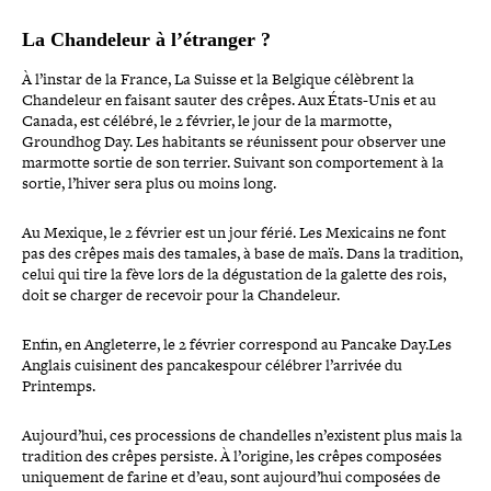
La Chandeleur à l’étranger ?
À l’instar de la France, La Suisse et la Belgique célèbrent la
Chandeleur en faisant sauter des crêpes. Aux États-​Unis et au
Canada, est célébré, le 2 février, le jour de la marmotte,
Groundhog Day. Les habitants se réunissent pour observer une
marmotte sortie de son terrier. Suivant son com­por­te­ment à la
sortie, l’hiver sera plus ou moins long.
Au Mexique, le 2 février est un jour férié. Les Mexicains ne font
pas des crêpes mais des tamales, à base de maïs. Dans la tradition,
celui qui tire la fève lors de la dégus­ta­tion de la galette des rois,
doit se charger de recevoir pour la Chandeleur.
Enfin, en Angleterre, le 2 février cor­res­pond au Pancake Day.Les
Anglais cuisinent des pan­ca­kes­pour célébrer l’arrivée du
Printemps.
Aujourd’hui, ces pro­ces­sions de chan­delles n’existent plus mais la
tradition des crêpes persiste. À l’origine, les crêpes composées
uni­que­ment de farine et d’eau, sont aujourd’hui composées de