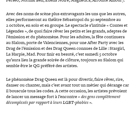
Avec des noms de scène plus extra­va­gants les uns que les autres,
elles per­for­me­ront au théâtre Sébastopol du 30 septembre au
2 octobre, en solo et en groupe. Le spectacle s’intitule « Contes et
Légendes », de quoi faire rêver les petits et les grands, adeptes de
l’émission et du phénomène. Pour les adultes, la fête conti­nuera
au Slalom, porte de Valenciennes, pour une After Party avec les
Drag de l’émission et des Drag Queen connues de Lille : Stargirl,
La Harpie, Mad. Pour finir en beauté, c’est samedi 5 octobre
qu’aura lieu la grande soirée de clôture, toujours au Slalom qui
semble être le QG préféré des artistes.
Le phénomène Drag Queen est là pour divertir, faire rêver, rire,
danser ou chanter, mais c’est avant tout un métier qui dérange car
il bouscule tous les codes. A cette occasion, les artistes prévoient
de lancer un message fort à l’encontre
« des gens com­plè­te­ment
décom­plexés par rapport à leurs LGBT-phobies ».