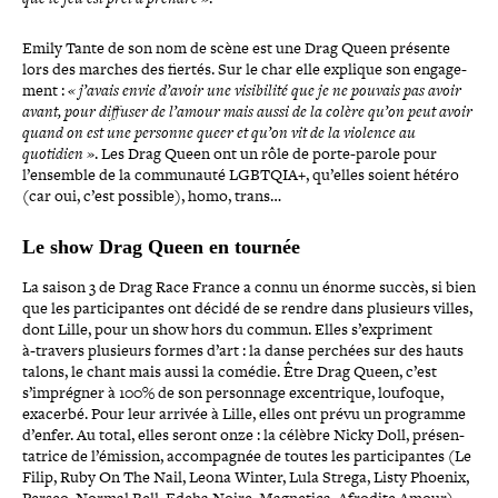
Emily Tante de son nom de scène est une Drag Queen présente
lors des marches des fiertés. Sur le char elle explique son enga­ge­
ment :
« j’avais envie d’avoir une visi­bi­lité que je ne pouvais pas avoir
avant, pour diffuser de l’amour mais aussi de la colère qu’on peut avoir
quand on est une personne queer et qu’on vit de la violence au
quotidien »
. Les Drag Queen ont un rôle de porte-​parole pour
l’ensemble de la com­mu­nauté LGBTQIA+, qu’elles soient hétéro
(car oui, c’est possible), homo, trans…
Le show Drag Queen en tournée
La saison 3 de Drag Race France a connu un énorme succès, si bien
que les par­ti­ci­pantes ont décidé de se rendre dans plusieurs villes,
dont Lille, pour un show hors du commun. Elles s’expriment
à‑travers plusieurs formes d’art : la danse perchées sur des hauts
talons, le chant mais aussi la comédie. Être Drag Queen, c’est
s’imprégner à 100% de son per­son­nage excen­trique, loufoque,
exacerbé. Pour leur arrivée à Lille, elles ont prévu un programme
d’enfer. Au total, elles seront onze : la célèbre Nicky Doll, pré­sen­
ta­trice de l’émission, accom­pa­gnée de toutes les par­ti­ci­pantes (Le
Filip, Ruby On The Nail, Leona Winter, Lula Strega, Listy Phoenix,
Perseo, Normal Bell, Edeha Noire, Magnetica, Afrodite Amour).