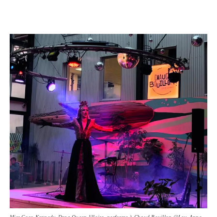
Miss Coco Kennedy, Drag Queen lilloise, performe à Chaud Bouillon @Lou-Anne