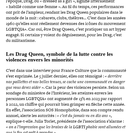
l’époque, Drag, ou « dressed as a girl », signifie lit­té­ra­le­ment
« habillé comme une femme ». Au fil du temps, ces per­for­mances
ont prit de l’ampleur, rendant les Drag Queen popu­laires dans le
monde de la nuit : cabarets, clubs, théâtres… C’est dans les années
1960 qu’elles sont réel­le­ment devenues des icônes du mouvement
LGBTQIA+. Car oui, être Drag Queen, c’est pratiquer un art hyper
engagé. Si certains y voient du dégui­se­ment, pour les Drag, c’est
du militantisme.
Les Drag Queen, symbole de la lutte contre les
violences envers les minorités
C’est dans une interview pour France Culture que la com­mu­nauté
s’est exprimée. Le 5 juillet dernier, elles ont témoigné :
« derrière
nos paillettes et nos belles tenues, se cache une com­mu­nauté en danger
que vous devez aider »
. Car la peur des violences persiste. Selon un
sondage du ministère de l’Intérieur, les atteintes envers les
personnes LGBTQIA+ ont augmenté de 13% en 2023 par rapport
à 2022, un chiffre qui pourrait bien grimper en flèche cette année.
En effet, l’association SOS Homophobie, dans son compte rendu
annuel, alerte les autorités :
« c’est du jamais vu en dix ans »
,
explique-​t-​elle. Julia Torlet, pré­si­dente de l’association s’alarme :
« on a l’impression que les braises de la LGBTI phobie sont allumées et
que le feu est prêt à prendre »
.