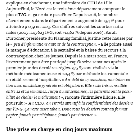
explique en chu­cho­tant, une infir­mière du CHU de Lille.
Aujourd’hui, le Nord est le troisième dépar­te­ment comptant le
plus d’IVG, et ça ne date pas d’hier. Depuis 2016, le nombre
d’avortements dans le dépar­te­ment a augmenté de 13,4 % pour
atteindre 9 059 en 2023. Ces chiffres suivent les courbes natio­
nales (2023 : 243 623 IVG, soit +14,62 % depuis 2016). Sarah
Durocher, pré­si­dente du Planning familial, justifie cette hausse par
le
« peu d’informations autour de la contra­cep­tion. »
Elle pointe aussi
le manque d’éducation à la sexualité et la baisse du recours à la
contra­cep­tion chez les jeunes. Depuis le 2 mars 2022, en France,
l’avortement peut être pratiqué jusqu’à seize semaines après le
premier jour des dernières règles. 37,5 % sont réalisés via la
méthode médi­ca­men­teuse et 20,4 % par méthode ins­tru­men­tale
en éta­blis­se­ment hos­pi­ta­lier.
« Au-​delà de 14 semaines, une inter­ven­
tion avec anes­thé­sie générale est obli­ga­toire. Elle reste très conseillée
entre 12 et 14 semaines. Jusqu’à huit semaines, les patientes ont la pos­si­
bi­lité de choisir le médi­ca­ment »
, raconte l’infirmière lilloise. Elle
poursuit :
« Au CHU, on est très attentif à la confi­den­tia­lité des dossiers
sur l’IVG. Ça reste assez tabou. Donc tous les dossiers sont au format
papier, jamais par téléphone, jamais par internet. »
Une prise en charge en cinq jours maximum