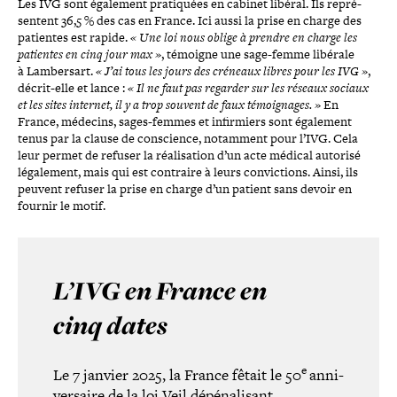
Les IVG sont également pra­ti­quées en cabinet libéral. Ils repré­
sentent 36,5 % des cas en France. Ici aussi la prise en charge des
patientes est rapide.
« Une loi nous oblige à prendre en charge les
patientes en cinq jour max »
, témoigne une sage-​femme libérale
à Lambersart.
« J’ai tous les jours des créneaux libres pour les IVG »
,
décrit-​elle et lance :
« Il ne faut pas regarder sur les réseaux sociaux
et les sites internet, il y a trop souvent de faux témoi­gnages. »
En
France, médecins, sages-​femmes et infir­miers sont également
tenus par la clause de conscience, notamment pour l’IVG. Cela
leur permet de refuser la réa­li­sa­tion d’un acte médical autorisé
léga­le­ment, mais qui est contraire à leurs convic­tions. Ainsi, ils
peuvent refuser la prise en charge d’un patient sans devoir en
fournir le motif.
L’IVG en France en
cinq dates
e
Le 7 janvier 2025, la France fêtait le 50
anni­
ver­saire de la loi Veil dépé­na­li­sant