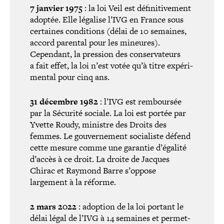
7 janvier 1975
: la loi Veil est défi­ni­ti­ve­ment
adoptée. Elle légalise l’IVG en France sous
certaines condi­tions (délai de 10 semaines,
accord parental pour les mineures).
Cependant, la pression des conser­va­teurs
a fait effet, la loi n’est votée qu’à titre expé­ri­
men­tal pour cinq ans.
31 décembre 1982
: l’IVG est rem­bour­sée
par la Sécurité sociale. La loi est portée par
Yvette Roudy, ministre des Droits des
femmes. Le gou­ver­ne­ment socia­liste défend
cette mesure comme une garantie d’égalité
d’accès à ce droit. La droite de Jacques
Chirac et Raymond Barre s’oppose
largement à la réforme.
2 mars 2022
:
adoption de la loi portant le
délai légal de l’IVG à 14 semaines et per­met­