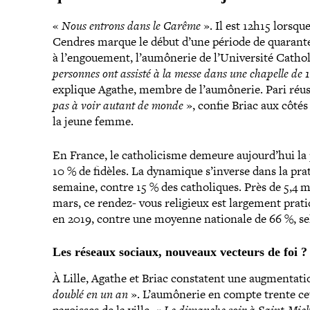
«
Nous entrons dans le Carême
». Il est 12h15 lorsqu
Cendres marque le début d’une période de quarante 
à l’engouement, l’aumônerie de l’Université Catholi
personnes ont assisté à la messe dans une chapelle de 1
explique Agathe, membre de l’aumônerie. Pari réus
pas à voir autant de monde
», confie Briac aux côté
la jeune femme.
En France, le catho­li­cisme demeure aujourd’hui la 
10 % de fidèles. La dynamique s’inverse dans la pra
semaine, contre 15 % des catho­liques. Près de 5,4 m
mars, ce rendez- vous religieux est largement prati
en 2019, contre une moyenne nationale de 66 %, se
Les réseaux sociaux, nouveaux vecteurs de foi ?
À Lille, Agathe et Briac constatent une aug­men­ta­
doublé en un an
». L’aumônerie en compte trente ce