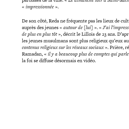
paroisses de la ville. «
Le dimanche soir à Saint-​Michel
«
impres­sion­née
».
De son côté, Reda ne fréquente pas les lieux de cul
auprès des jeunes «
autour de [lui]
». «
J’ai l’impres
de plus en plus tôt
», décrit le Lillois de 23 ans. D’a
les jeunes musulmans sont plus religieux qu’eux a
contenus religieux sur les réseaux sociaux
». Prière, r
Ramadan, «
il y a beaucoup plus de comptes qui parle
la foi se diffuse désormais en vidéo.