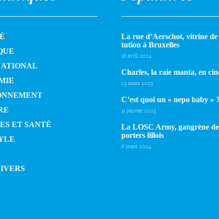
É
La rue d’Aerschot, vitrine de l
tu­tion à Bruxelles
QUE
18 avril 2024
NATIONAL
Charles, la raie manta, en cin
MIE
23 mars 2023
ONNEMENT
C’est quoi un « nepo baby » 
RE
11 janvier 2023
ES ET SANTÉ
La LOSC Army, gangrène de
por­ters lillois
YLE
6 mars 2024
DIVERS