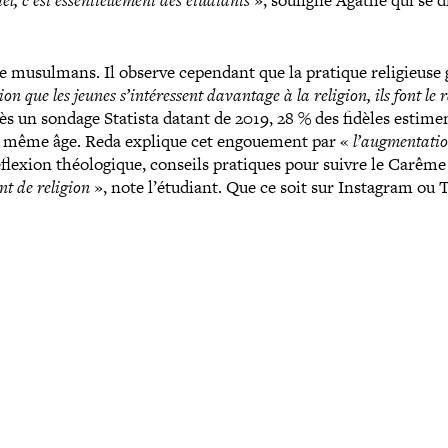
, c’est essen­tiel­le­ment des étudiants
», souligne Agathe qui se d
te musulmans. Il observe cependant que la pratique reli­gieuse 
sion que les jeunes s’intéressent davantage à la religion, ils font l
près un sondage Statista datant de 2019, 28 % des fidèles estime
u même âge. Reda explique cet engoue­ment par «
l’augmentatio
éflexion théo­lo­gique, conseils pratiques pour suivre le Carême
nt de religion
», note l’étudiant. Que ce soit sur Instagram ou 