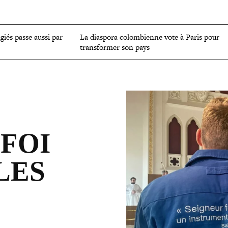
OMIE
ENVIRONNEMENT
CULTURE
SCIENCES ET SANTÉ
ugiés passe aussi par
La diaspora colom­bienne vote à Paris pour
trans­for­mer son pays
FOI
LES