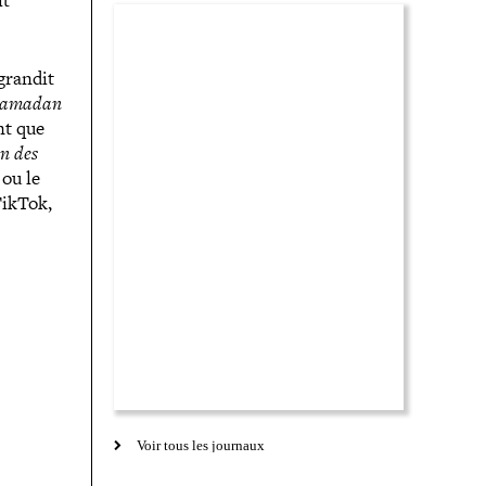
it
grandit
e ramadan
nt que
n des
 ou le
TikTok,
Voir tous les journaux