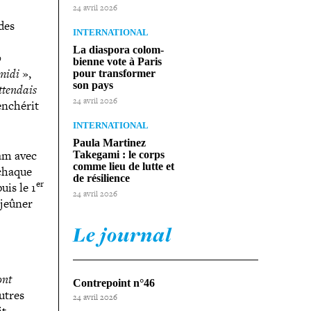
24 avril 2026
 des
INTERNATIONAL
La diaspora colom­
0
bienne vote à Paris
 midi
»,
pour trans­for­mer
son pays
ttendais
24 avril 2026
enchérit
INTERNATIONAL
Paula Martinez
lam avec
Takegami : le corps
comme lieu de lutte et
 chaque
de résilience
er
uis le 1
24 avril 2026
 jeûner
Le journal
ont
Contrepoint n°46
utres
24 avril 2026