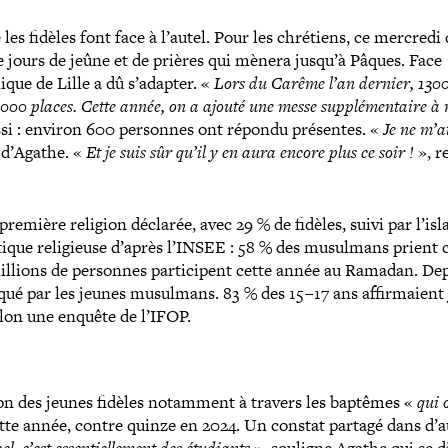
e les fidèles font face à l’autel. Pour les chrétiens, ce mercredi
jours de jeûne et de prières qui mènera jusqu’à Pâques. Face
que de Lille a dû s’adapter. «
Lors du Carême l’an dernier, 130
000 places. Cette année, on a ajouté une messe sup­plé­men­taire à
si : environ 600 personnes ont répondu présentes. «
Je ne m’a
s d’Agathe. «
Et je suis sûr qu’il y en aura encore plus ce soir !
», r
première religion déclarée, avec 29 % de fidèles, suivi par l’is
tique reli­gieuse d’après l’INSEE : 58 % des musulmans prient
illions de personnes par­ti­cipent cette année au Ramadan. Dep
qué par les jeunes musulmans. 83 % des 15 – 17 ans affir­maient
lon une enquête de l’IFOP.
tion des jeunes fidèles notamment à travers les baptêmes «
qui 
tte année, contre quinze en 2024. Un constat partagé dans d’a