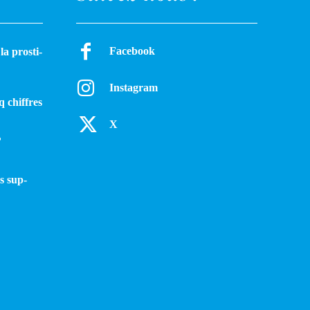
Facebook
a pros­ti­
Instagram
q chiffres
X
?
s sup­