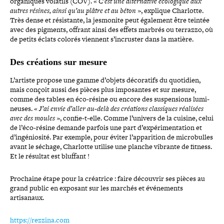
orga­niques volatils (COV). «
C’est une alter­na­tive éco­lo­gique aux
autres résines, ainsi qu’au plâtre et au béton
», explique Charlotte.
Très dense et résis­tante, la jesmonite peut également être teintée
avec des pigments, offrant ainsi des effets marbrés ou terrazzo, où
de petits éclats colorés viennent s’incruster dans la matière.
Des créations sur mesure
L’artiste propose une gamme d’objets déco­ra­tifs du quotidien,
mais conçoit aussi des pièces plus impo­santes et sur mesure,
comme des tables en éco-​résine ou encore des sus­pen­sions lumi­
neuses. «
J’ai envie d’aller au-​delà des créations clas­siques réalisées
avec des moules
», confie-​t-​elle. Comme l’univers de la cuisine, celui
de l’éco-résine demande parfois une part d’expérimentation et
d’ingéniosité. Par exemple, pour éviter l’apparition de micro­bulles
avant le séchage, Charlotte utilise une planche vibrante de fitness.
Et le résultat est bluffant !
Prochaine étape pour la créatrice : faire découvrir ses pièces au
grand public en exposant sur les marchés et évé­ne­ments
artisanaux.
https://​rezzina​.com