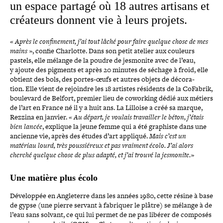
un espace partagé où 18 autres artisans et
créateurs donnent vie à leurs projets.
«
Après le confi­ne­ment, j’ai tout lâché pour faire quelque chose de mes
mains
», confie Charlotte. Dans son petit atelier aux couleurs
pastels, elle mélange de la poudre de jesmonite avec de l’eau,
y ajoute des pigments et après 20 minutes de séchage à froid, elle
obtient des bols, des portes-​œufs et autres objets de déco­ra­
tion. Elle vient de rejoindre les 18 artistes résidents de la CoFabrik,
boulevard de Belfort, premier lieu de coworking dédié aux métiers
de l’art en France né il y a huit ans. La Lilloise a créé sa marque,
Rezzina en janvier. «
Au départ, je voulais tra­vailler le béton, j’étais
bien lancée
, explique la jeune femme qui a été graphiste dans une
ancienne vie, après des études d’art appliqué.
Mais c’est un
matériau lourd, très pous­sié­reux et pas vraiment écolo. J’ai alors
cherché quelque chose de plus adapté, et j’ai trouvé la jesmonite.
»
Une matière plus écolo
Développée en Angleterre dans les années 1980, cette résine à base
de gypse (une pierre servant à fabriquer le plâtre) se mélange à de
l’eau sans solvant, ce qui lui permet de ne pas libérer de composés