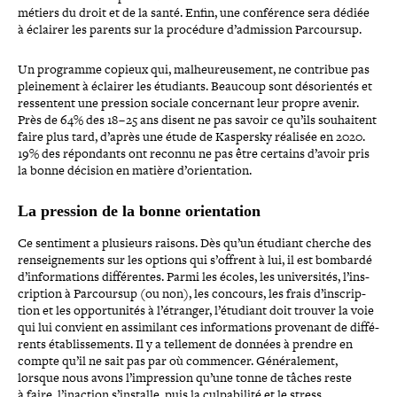
métiers du droit et de la santé. Enfin, une confé­rence sera dédiée
à éclairer les parents sur la procédure d’admission Parcoursup.
Un programme copieux qui, mal­heu­reu­se­ment, ne contribue pas
plei­ne­ment à éclairer les étudiants. Beaucoup sont déso­rien­tés et
res­sentent une pression sociale concer­nant leur propre avenir.
Près de 64% des 18 – 25 ans disent ne pas savoir ce qu’ils sou­haitent
faire plus tard, d’après une étude de Kaspersky réalisée en 2020.
19% des répon­dants ont reconnu ne pas être certains d’avoir pris
la bonne décision en matière d’orientation.
La pression de la bonne orientation
Ce sentiment a plusieurs raisons. Dès qu’un étudiant cherche des
ren­sei­gne­ments sur les options qui s’offrent à lui, il est bombardé
d’informations dif­fé­rentes. Parmi les écoles, les uni­ver­si­tés, l’ins­
crip­tion à Parcoursup (ou non), les concours, les frais d’ins­crip­
tion et les oppor­tu­ni­tés à l’é­tran­ger, l’é­tu­diant doit trouver la voie
qui lui convient en assi­mi­lant ces infor­ma­tions provenant de dif­fé­
rents éta­blis­se­ments. Il y a tellement de données à prendre en
compte qu’il ne sait pas par où commencer. Généralement,
lorsque nous avons l’impression qu’une tonne de tâches reste
à faire, l’inaction s’installe, puis la culpa­bi­lité et le stress.