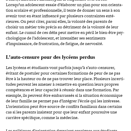
Lorsqu’un ado­les­cent essaie d’élaborer un plan pour son orien­ta­
tion scolaire et pro­fes­sion­nelle, il tente de donner un sens à son
avenir tout en étant influencé par plusieurs contraintes exté­
rieures. On peut citer, parmi elles, la volonté des parents de
choisir un métier très précis au détriment de la volonté de leur
enfant. Le cumul de ces défis peut mettre en péril le bien-​être psy­
cho­lo­gique de l’adolescent, et inten­si­fier ses sen­ti­ments
d’impuissance, de frus­tra­tion, de fatigue, de nervosité.
L’auto-censure pour des lycéens perdus
Les lycéens et étudiants vont parfois jusqu’à s’auto-​censurer,
évitant de postuler pour certaines for­ma­tions de peur de ne pas
être à la hauteur ou de ne pas trouver leur place. Plusieurs incer­ti­
tudes peuvent les amener à remettre en question leurs propres
com­pé­tences et leur capacité à réussir dans une formation. Par
exemple, ils peuvent être embar­ras­sés si la situation éco­no­mique
de leur famille ne permet pas d’intégrer l’école qui les intéresse.
L’orientation peut être source de conflits familiaux dans certains
cas si les parents insistent pour que leur enfant poursuive une
carrière spé­ci­fique, comme la médecine.
Les poli­tiques d’o­rien­ta­tion devraient enseigner aux étudiants