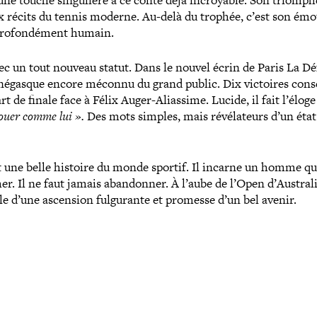
 une touche sin­gu­lière à ce conte déjà incroyable. Son triomph
 récits du tennis moderne. Au-​delà du trophée, c’est son émo
pro­fon­dé­ment humain.
vec un tout nouveau statut. Dans le nouvel écrin de Paris La D
Monégasque encore méconnu du grand public. Dix victoires consé­
t de finale face à Félix Auger-​Aliassime. Lucide, il fait l’élog
ouer comme lui ».
Des mots simples, mais révé­la­teurs d’un état
 une belle histoire du monde sportif. Il incarne un homme qu
er. Il ne faut jamais aban­don­ner. À l’aube de l’Open d’Australie
le d’une ascension ful­gu­rante et promesse d’un bel avenir.