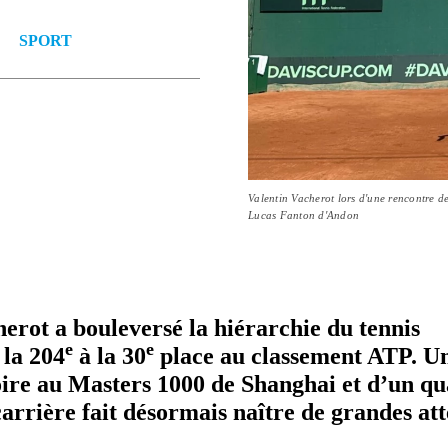
SPORT
Valentin Vacherot lors d'une rencontre 
Lucas Fanton d'Andon
ot a bou­le­versé la hié­rar­chie du tennis
e
e
la 204
à la 30
place au clas­se­ment ATP. U
toire au Masters 1000 de Shanghai et d’un qu
carrière fait désormais naître de grandes att