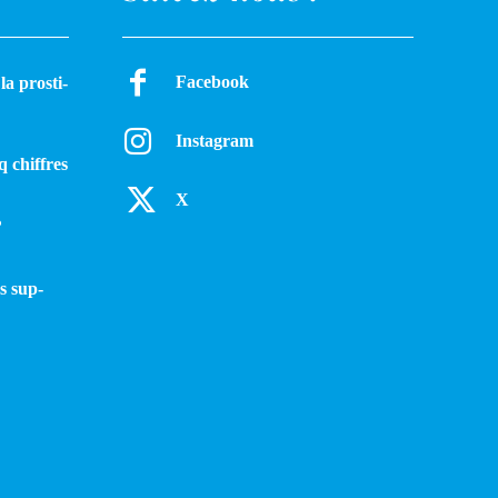
Facebook
a pros­ti­
Instagram
q chiffres
X
?
s sup­