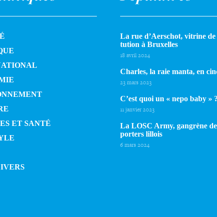
É
La rue d’Aerschot, vitrine de l
tu­tion à Bruxelles
QUE
18 avril 2024
NATIONAL
Charles, la raie manta, en cin
MIE
23 mars 2023
ONNEMENT
C’est quoi un « nepo baby » 
RE
11 janvier 2023
ES ET SANTÉ
La LOSC Army, gangrène de
por­ters lillois
YLE
6 mars 2024
DIVERS