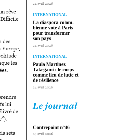
24 avril 2026
 un rêve
INTERNATIONAL
Difficile
La diaspora colom­
bienne vote à Paris
pour trans­for­mer
son pays
n des
24 avril 2026
en Europe,
solitude
INTERNATIONAL
sque les
Paula Martinez
ées.
Takegami : le corps
comme lieu de lutte et
de résilience
24 avril 2026
prendre
Le journal
fs lui
élivré de
e
7
)
,
Contrepoint n°46
is sets
24 avril 2026