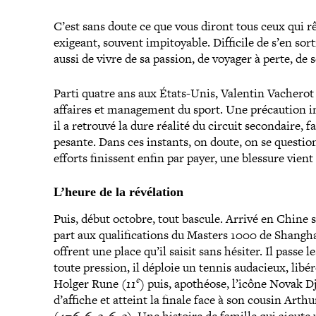
C’est sans doute ce que vous diront tous ceux qui rêve
exigeant, souvent impi­toyable. Difficile de s’en sort
aussi de vivre de sa passion, de voyager à perte, de 
Parti quatre ans aux États-​Unis, Valentin Vacherot a 
affaires et mana­ge­ment du sport. Une pré­cau­tion in
il a retrouvé la dure réalité du circuit secon­daire,
pesante. Dans ces instants, on doute, on se ques­tio
efforts finissent enfin par payer, une blessure vient
L’heure de la révélation
Puis, début octobre, tout bascule. Arrivé en Chin
part aux qua­li­fi­ca­tions du Masters 1000 de Shangha
offrent une place qu’il saisit sans hésiter. Il passe le
toute pression, il déploie un tennis audacieux, libér
e
Holger Rune
(11
)
puis, apothéose, l’icône Novak Dj
d’affiche et atteint la finale face à son cousin Art