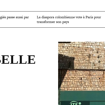
OMIE
ENVIRONNEMENT
CULTURE
SCIENCES ET SANTÉ
ugiés passe aussi par
La diaspora colom­bienne vote à Paris pour
trans­for­mer son pays
BELLE