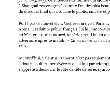
(4−6, 6 – 3, 6 – 3)
. Une histoire de famille qui ajoute
à Shanghai restera gravé comme l’un des plus beaux
du discours final qui a touché le public, sincère et 
Porté par ce nouvel élan, Vacherot arrive à Paris a
Arena, il séduit le public français, lui le Franco-​
en Masters 1000 plus tard, sa série prend fin en quar
adver­saire après le match :
« Ça me donne envie de j
sain.
Aujourd’hui, Valentin Vacherot n’est pas seulement
a douté, souffert, persévéré et qui a fini par triomph
s’apprête à découvrir le rôle de tête de série, symbo