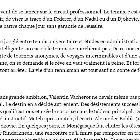
nt de se lancer sur le circuit pro­fes­sion­nel. Le tennis, c’est
ir, de viser la trace d’un Federer, d’un Nadal ou d’un Djokovic. 
se battre chaque jour sans garantie de réussite.
jonglé entre tennis uni­ver­si­taire et études en admi­nis­tra­tio
tel­li­gente, au cas où le tennis ne mar­che­rait pas. De retour 
 faite de tournois anonymes, de voyages inter­mi­nables et d’une 
nne, on se demande si le rêve en vaut vraiment la peine. Et lor
 tout arrêter. La vie d’un tennisman est tout sauf un conte de f
e sans grande ambition, Valentin Vacherot ne devait même pas 
i. Le destin en a décidé autrement. Des désis­te­ments suc­ces­si
s qua­li­fi­ca­tions et crée la surprise dans le tableau principal. D
é, ins­tinc­tif. Match après match, il écarte Alexander Bublik
(1
okovic. En quelques jours, le Monégasque fait chuter les têtes
hur Rinderknech, une rencontre qu’il finira par remporter en tro