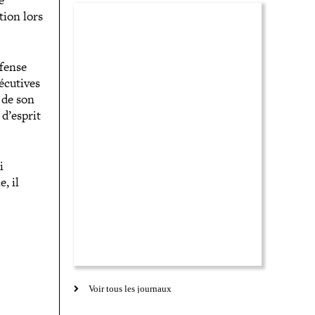
e
tion lors
éfense
cu­tives
e de son
 d’esprit
i
, il
Voir tous les journaux