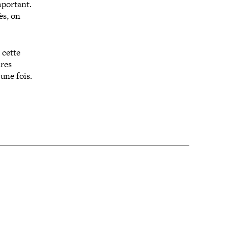
mportant.
ès, on
 cette
ures
une fois.