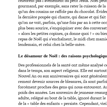
célèbrent pas l’avènement du petit Jésus. Noël peut
gourmand, par exemple, sans rater la cuisson de la 
qu’un des cousins ne raffole pas du chocolat. Évidem
la dernière poupée qui chante, qui danse et qui fait
qu’on ne voit, parfois, qu’une fois par an à cette occ
plus beau sourire, s’enquiquiner avec des conver­sa
« alors les petites copines, ça donne quoi ? » ou bi
repas de Noël qui s’enchaînent, le midi chez mamie, l
lendemain, et celui chez la belle-mère.
Le désamour de Noël : des raisons psychologiq
Des pro­fes­sion­nels de la santé ont même analysé c
dans le temps, son aspect religieux. Elle est surto
Nouvel An ou aux anni­ver­saires qui sont géné­ra­le
re­ment devenir sources de blessures, ils sont parf
forcément proches des gens qui nous entourent. Aut
poids des années. Les souvenirs de jeunesse res­sur­
adulte, relégué au bout de la table, ignoré durant le r
de la « table des enfants » persiste. Cependant, vieill