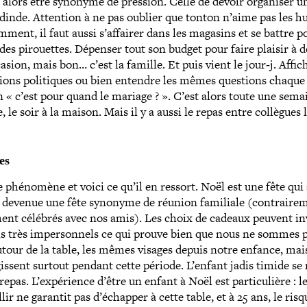
 alors être synonyme de pression. Celle de devoir organiser u
dinde. Attention à ne pas oublier que tonton n’aime pas les huî
ment, il faut aussi s’affairer dans les magasins et se battre p
 des pirouettes. Dépenser tout son budget pour faire plaisir à 
asion, mais bon… c’est la famille. Et puis vient le jour‑j. Affic
­tions poli­tiques ou bien entendre les mêmes questions chaqu
en « c’est pour quand le mariage ? ». C’est alors toute une sema
e soir à la maison. Mais il y a aussi le repas entre collègues 
ues
e phénomène et voici ce qu’il en ressort. Noël est une fête qui
ut devenue une fête synonyme de réunion familiale (contrai­re­
­ment célébrés avec nos amis). Les choix de cadeaux peuvent inv
ois très imper­son­nels ce qui prouve bien que nous ne sommes 
our de la table, les mêmes visages depuis notre enfance, mais
gissent surtout pendant cette période. L’enfant jadis timide se
epas. L’expérience d’être un enfant à Noël est par­ti­cu­lière : le
ir ne garantit pas d’é­chap­per à cette table, et à 25 ans, le risq