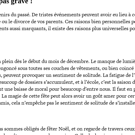
 pas grave !
rs du passé. De tristes évé­ne­ments peuvent avoir eu lieu à c
e ou le divorce de vos parents. Ces raisons bien per­son­nelles 
s aussi marquants, il existe des raisons plus uni­ver­selles p
on plein dès le début du mois de décembre. Le manque de lumi
tre engoncé sous toutes ses couches de vêtements, ou bien coincé
res, peuvent provoquer un sentiment de solitude. La fatigue de 
 beaucoup de dossiers s’accumulent, et à l’école, c’est la saison 
t une baisse de moral pour beaucoup d’entre nous. Il faut en 
. La magie de cette fête peut alors avoir un goût amer pour cer
amis, cela n’empêche pas le sentiment de solitude de s’installe
s sommes obligés de fêter Noël, et on regarde de travers ceux