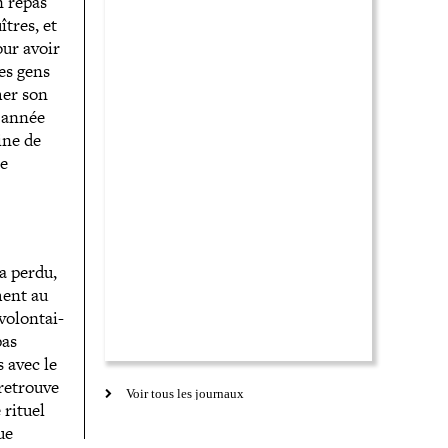
n repas
tres, et
our avoir
des gens
her son
e année
ine de
le
 a perdu,
ment au
o­lon­tai­
pas
 avec le
 retrouve
Voir tous les journaux
 rituel
ue