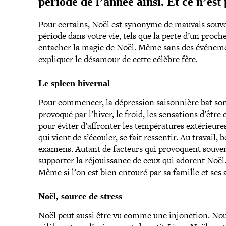
période de l’année ainsi. Et ce n’est
Pour certains, Noël est synonyme de mauvais souveni
période dans votre vie, tels que la perte d’un proch
entacher la magie de Noël. Même sans des évé­ne­ment
expliquer le désamour de cette célèbre fête.
Le spleen hivernal
Pour commencer, la dépres­sion sai­son­nière bat s
provoqué par l’hiver, le froid, les sen­sa­tions d’ê
pour éviter d’affronter les tem­pé­ra­tures exté­rieu
qui vient de s’écouler, se fait ressentir. Au travail,
examens. Autant de facteurs qui pro­voquent souven
supporter la réjouis­sance de ceux qui adorent Noël
Même si l’on est bien entouré par sa famille et ses 
Noël, source de stress
Noël peut aussi être vu comme une injonc­tion. Nou