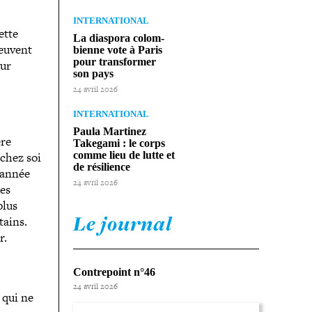
INTERNATIONAL
ette
La diaspora colom­
peuvent
bienne vote à Paris
pour trans­for­mer
our
son pays
24 avril 2026
INTERNATIONAL
Paula Martinez
ère
Takegami : le corps
 chez soi
comme lieu de lutte et
de résilience
l’année
24 avril 2026
des
plus
Le journal
tains.
r.
Contrepoint n°46
24 avril 2026
 qui ne