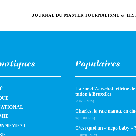
JOURNAL DU MASTER JOURNALISME & HIST
matiques
Populaires
É
La rue d’Aerschot, vitrine de l
tu­tion à Bruxelles
QUE
18 avril 2024
NATIONAL
Charles, la raie manta, en cin
MIE
23 mars 2023
ONNEMENT
C’est quoi un « nepo baby » 
RE
11 janvier 2023