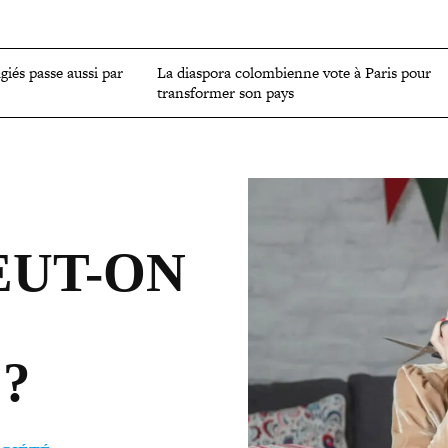
OMIE
ENVIRONNEMENT
CULTURE
SCIENCES ET SANTÉ
ugiés passe aussi par
La diaspora colom­bienne vote à Paris pour
trans­for­mer son pays
UT-​ON
?