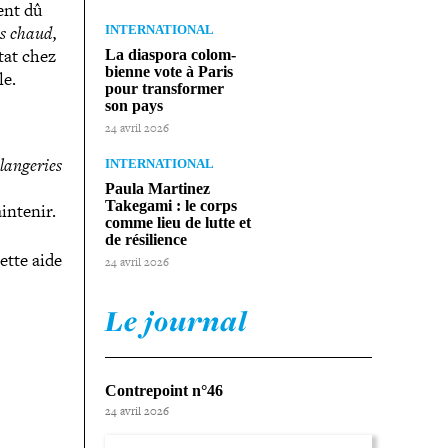
ent dû
ps chaud,
INTERNATIONAL
tat chez
La diaspora colom­
bienne vote à Paris
le.
pour trans­for­mer
son pays
24 avril 2026
an­ge­ries
INTERNATIONAL
Paula Martinez
Takegami : le corps
intenir.
comme lieu de lutte et
de résilience
ette aide
24 avril 2026
Le journal
Contrepoint n°46
24 avril 2026