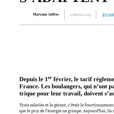
23 février 2023
Maryann Jaffres
ÉCO
PARTAGER
er
Depuis le 1
février, le tarif régle­
France. Les bou­lan­gers, qui n’ont p
trique pour leur travail, doivent s’a
Trois salariés et le gérant, c’était le fonc­tion­ne­me
que le prix de l’énergie ne grimpe. Aujourd’hui, ils