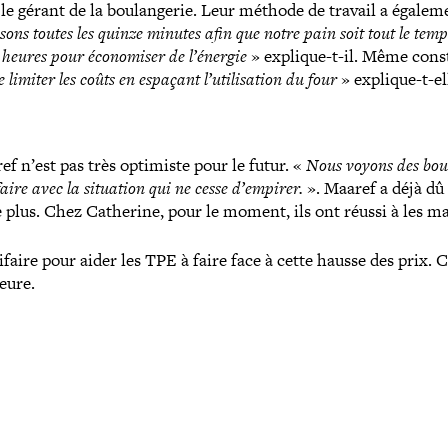
le gérant de la bou­lan­ge­rie. Leur méthode de travail a égalem
sons toutes les quinze minutes afin que notre pain soit tout le tem
 heures pour éco­no­mi­ser de l’énergie
» explique-​t-​il. Même cons
limiter les coûts en espaçant l’utilisation du four
» explique-​t-​el
 n’est pas très optimiste pour le futur. «
Nous voyons des bou­l
faire avec la situation qui ne cesse d’empirer.
». Maaref a déjà dû
e plus. Chez Catherine, pour le moment, ils ont réussi à les ma
ifaire pour aider les TPE à faire face à cette hausse des prix. C
eure.