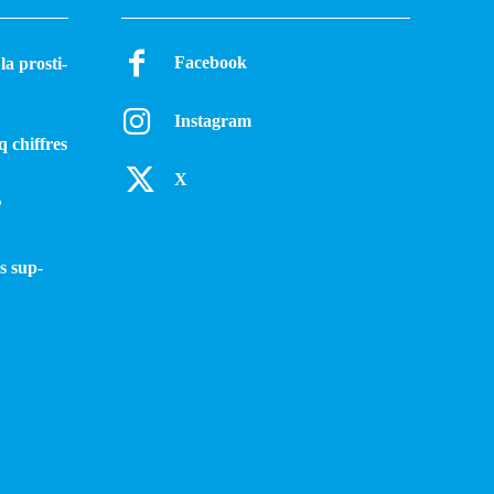
Facebook
a pros­ti­
Instagram
q chiffres
X
?
s sup­