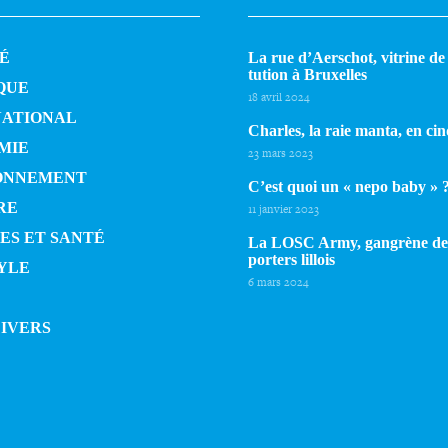
É
La rue d’Aerschot, vitrine de l
tu­tion à Bruxelles
QUE
18 avril 2024
NATIONAL
Charles, la raie manta, en cin
MIE
23 mars 2023
ONNEMENT
C’est quoi un « nepo baby » 
RE
11 janvier 2023
ES ET SANTÉ
La LOSC Army, gangrène de
por­ters lillois
YLE
6 mars 2024
DIVERS