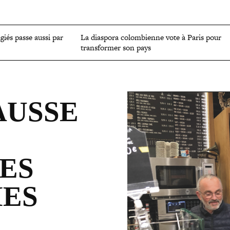
OMIE
ENVIRONNEMENT
CULTURE
SCIENCES ET SANTÉ
ugiés passe aussi par
La diaspora colom­bienne vote à Paris pour
trans­for­mer son pays
AUSSE
LES
IES