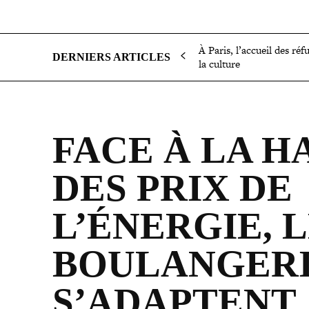
SOCIÉTÉ
POLITIQUE
INTERNATIONAL
ÉCON
À Paris, l’accueil des réf
DERNIERS ARTICLES
la culture
FACE À LA H
DES PRIX DE
L’ÉNERGIE, 
BOU­LAN­GE­R
S’ADAPTENT