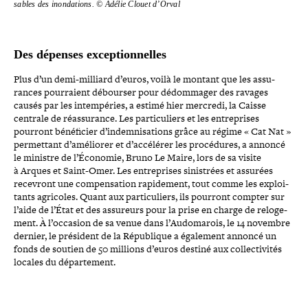
sables des inon­da­tions. © Adélie Clouet d’Orval
Des dépenses exceptionnelles
Plus d’un demi-​milliard d’euros, voilà le montant que les assu­
rances pour­raient débourser pour dédom­ma­ger des ravages
causés par les intem­pé­ries, a estimé hier mercredi, la Caisse
centrale de réas­su­rance. Les par­ti­cu­liers et les entre­prises
pourront béné­fi­cier d’indemnisations grâce au régime « Cat Nat »
per­met­tant d’améliorer et d’accélérer les pro­cé­dures, a annoncé
le ministre de l’Économie, Bruno Le Maire, lors de sa visite
à Arques et Saint-​Omer. Les entre­prises sinis­trées et assurées
recevront une com­pen­sa­tion rapi­de­ment, tout comme les exploi­
tants agricoles. Quant aux par­ti­cu­liers, ils pourront compter sur
l’aide de l’État et des assureurs pour la prise en charge de relo­ge­
ment. À l’occasion de sa venue dans l’Audomarois, le 14 novembre
dernier, le président de la République a également annoncé un
fonds de soutien de 50 millions d’euros destiné aux col­lec­ti­vi­tés
locales du département.