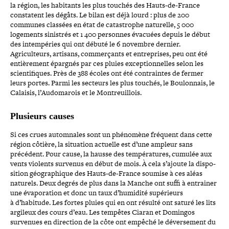
la région, les habitants les plus touchés des Hauts-​de-​France
constatent les dégâts. Le bilan est déjà lourd : plus de 200
communes classées en état de catas­trophe naturelle, 5 000
logements sinistrés et 1 400 personnes évacuées depuis le début
des intem­pé­ries qui ont débuté le 6 novembre dernier.
Agriculteurs, artisans, com­mer­çants et entre­prises, peu ont été
entiè­re­ment épargnés par ces pluies excep­tion­nelles selon les
scien­ti­fiques. Près de 388 écoles ont été contraintes de fermer
leurs portes. Parmi les secteurs les plus touchés, le Boulonnais, le
Calaisis, l’Audomarois et le Montreuillois.
Plusieurs causes
Si ces crues autom­nales sont un phénomène fréquent dans cette
région côtière, la situation actuelle est d’une ampleur sans
précédent. Pour cause, la hausse des tem­pé­ra­tures, cumulée aux
vents violents survenus en début de mois. À cela s’ajoute la dis­po­
si­tion géo­gra­phique des Hauts-​de-​France soumise à ces aléas
naturels. Deux degrés de plus dans la Manche ont suffi à entrainer
une éva­po­ra­tion et donc un taux d’humidité supé­rieurs
à d’habitude. Les fortes pluies qui en ont résulté ont saturé les lits
argileux des cours d’eau. Les tempêtes Ciaran et Domingos
survenues en direction de la côte ont empêché le déver­se­ment du