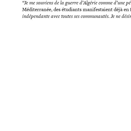
“Je me souviens de la guerre d’Algérie comme d’une pér
Méditerranée, des étudiants mani­fes­taient déjà en 
indé­pen­dante avec toutes ses com­mu­nau­tés. Je ne dési