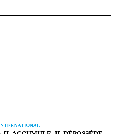
INTERNATIONAL
« IL ACCUMULE, IL DÉPOSSÈDE,