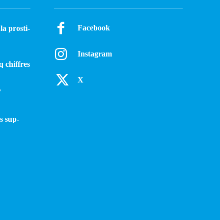
Facebook
a pros­ti­
Instagram
q chiffres
X
?
s sup­