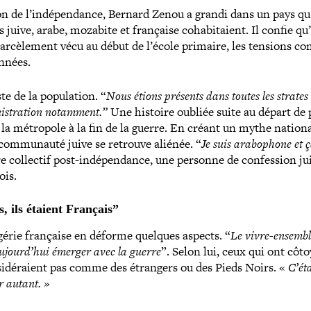
­tion de l’indépendance, Bernard Zenou a grandi dans un pays qu
 juive, arabe, mozabite et française coha­bi­taient. Il confie qu’i
ar­cè­le­ment vécu au début de l’école primaire, les tensions c
années.
e de la popu­la­tion. “
Nous étions présents dans toutes les strates 
inistration notamment.”
Une histoire oubliée suite au départ de 
 la métropole à la fin de la guerre. En créant un mythe nation
com­mu­nauté juive se retrouve aliénée. “
Je suis ara­bo­phone et 
naire collectif post-​indépendance, une personne de confes­sion ju
fois.
, ils étaient Français”
gérie française en déforme quelques aspects. “
Le vivre-​ensembl
 aujourd’hui émerger avec la guerre
”. Selon lui, ceux qui ont côto
i­dé­raient pas comme des étrangers ou des Pieds Noirs. «
C’ét
r autant. »