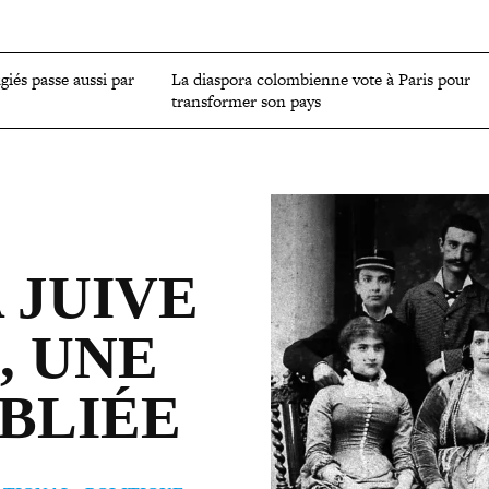
OMIE
ENVIRONNEMENT
CULTURE
SCIENCES ET SANTÉ
ugiés passe aussi par
La diaspora colom­bienne vote à Paris pour
trans­for­mer son pays
 JUIVE
, UNE
BLIÉE