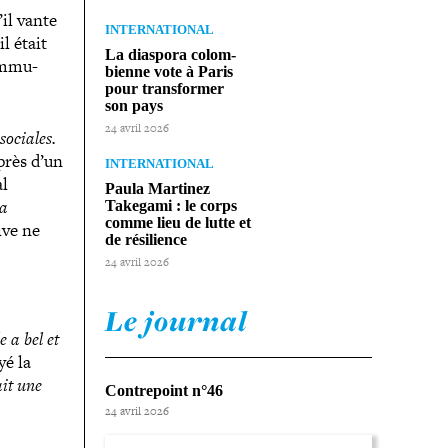
’il vante
INTERNATIONAL
l était
La diaspora colom­
om­mu­
bienne vote à Paris
pour trans­for­mer
son pays
24 avril 2026
sociales.
près d’un
INTERNATIONAL
al
Paula Martinez
ça
Takegami : le corps
comme lieu de lutte et
ive ne
de résilience
24 avril 2026
Le journal
e a bel et
yé la
ait une
Contrepoint n°46
24 avril 2026