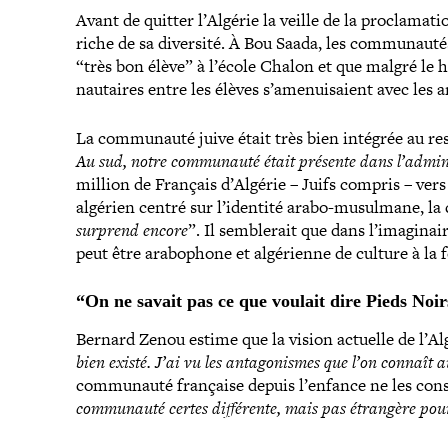
Avant de quitter l’Algérie la veille de la pro­cla­ma
riche de sa diversité. À Bou Saada, les com­mu­nau­tés
“très bon élève” à l’école Chalon et que malgré le h
nau­taires entre les élèves s’amenuisaient avec les 
La com­mu­nauté juive était très bien intégrée au rest
Au sud, notre com­mu­nauté était présente dans l’adm
million de Français d’Algérie – Juifs compris – vers
algérien centré sur l’identité arabo-​musulmane, la 
surprend encore
”. Il sem­ble­rait que dans l’i­ma­gi­
peut être ara­bo­phone et algé­rienne de culture à la 
“On ne savait pas ce que voulait dire Pieds Noirs
Bernard Zenou estime que la vision actuelle de l’Al
bien existé. J’ai vu les anta­go­nismes que l’on connaît
com­mu­nauté française depuis l’enfance ne les cons
com­mu­nauté certes dif­fé­rente, mais pas étrangère pou