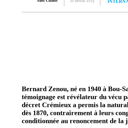
20 février 2023
Said Chaibi
INTERN
PARTAGER
Bernard Zenou, né en 1940 à Bou-​Saa
témoi­gnage est révé­la­teur du vécu p
décret Crémieux a permis la natu­ra­li­
dès 1870, contrai­re­ment à leurs con
condi­tion­née au renon­ce­ment de la j