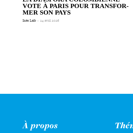
VOTE À PARIS POUR TRANS­FOR­
MER SON PAYS
Inès Laïb
-
24 avril 2026
À propos
Thé