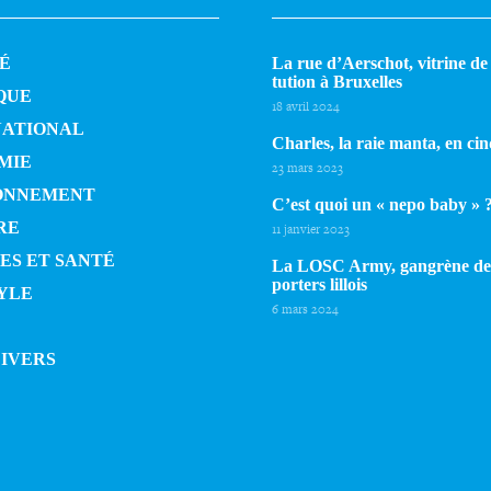
É
La rue d’Aerschot, vitrine de l
tu­tion à Bruxelles
QUE
18 avril 2024
NATIONAL
Charles, la raie manta, en cin
MIE
23 mars 2023
ONNEMENT
C’est quoi un « nepo baby » 
RE
11 janvier 2023
ES ET SANTÉ
La LOSC Army, gangrène de
por­ters lillois
YLE
6 mars 2024
DIVERS