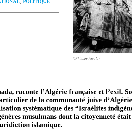
ATIONAL
POLITIQUE
©Philippe Azoulay
da, raconte l’Algérie française et l’exil. S
ar­ti­cu­lier de la com­mu­nauté juive d’Algéri
sa­tion sys­té­ma­tique des “Israélites indigèn
gé­nères musulmans dont la citoyen­neté était
uri­dic­tion islamique.