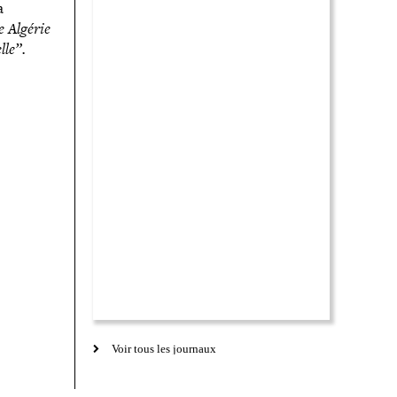
a
e Algérie
lle”.
Voir tous les journaux