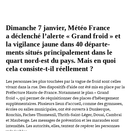
Dimanche 7 janvier, Météo France
a déclenché l’alerte « Grand froid » et
la vigilance jaune dans 40 dépar­te­
ments situés prin­ci­pa­le­ment dans le
quart nord-​est du pays. Mais en quoi
cela consiste-​t-​il réel­le­ment ?
Les personnes les plus touchées par la vague de froid sont celles
vivant dans la rue. Des dis­po­si­tifs d’aide ont été mis en place par la
Préfecture Hauts-​de-​France. Notamment le plan « Grand
froid »,
qui permet de réqui­si­tion­ner des places d’hébergement
sup­plé­men­taires. Plusieurs lieux d’accueil, comme des gymnases,
écoles ou salles muni­ci­pales, ont été ouverts à Dunkerque,
Ronchin, Faches-​Thumesnil, Thrith-​Saint-​Léger, Douai, Cambrai
et Maubeuge. Les messages de pré­ven­tion et les maraudes sont
inten­si­fiés. Les autorités, elles, tentent de repérer les personnes