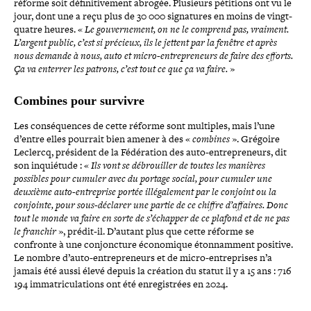
réforme soit défi­ni­ti­ve­ment abrogée. Plusieurs pétitions ont vu le
jour, dont une a reçu plus de 30 000 signa­tures en moins de vingt-​
quatre heures. «
Le gou­ver­ne­ment, on ne le comprend pas, vraiment.
L’argent public, c’est si précieux, ils le jettent par la fenêtre et après
nous demande à nous, auto et micro-​entrepreneurs de faire des efforts.
Ça va enterrer les patrons, c’est tout ce que ça va faire.
»
Combines pour survivre
Les consé­quences de cette réforme sont multiples, mais l’une
d’entre elles pourrait bien amener à des «
combines
». Grégoire
Leclercq, président de la Fédération des auto-​entrepreneurs, dit
son inquié­tude : «
Ils vont se débrouiller de toutes les manières
possibles pour cumuler avec du portage social, pour cumuler une
deuxième auto-​entreprise portée illé­ga­le­ment par le conjoint ou la
conjointe, pour sous-​déclarer une partie de ce chiffre d’affaires. Donc
tout le monde va faire en sorte de s’échapper de ce plafond et de ne pas
le franchir
», prédit-​il. D’autant plus que cette réforme se
confronte à une conjonc­ture éco­no­mique éton­nam­ment positive.
Le nombre d’auto-entrepreneurs et de micro-​entreprises n’a
jamais été aussi élevé depuis la création du statut il y a 15 ans :
716
194 imma­tri­cu­la­tions ont été enre­gis­trées en 2024.