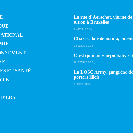
É
La rue d’Aerschot, vitrine de l
tu­tion à Bruxelles
QUE
18 avril 2024
NATIONAL
Charles, la raie manta, en cin
MIE
23 mars 2023
ONNEMENT
C’est quoi un « nepo baby » 
RE
11 janvier 2023
ES ET SANTÉ
La LOSC Army, gangrène de
por­ters lillois
YLE
6 mars 2024
DIVERS