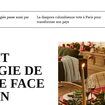
OMIE
ENVIRONNEMENT
CULTURE
SCIENCES ET SANTÉ
ugiés passe aussi par
La diaspora colom­bienne vote à Paris pour
trans­for­mer son pays
IT
GIE DE
E FACE
ON