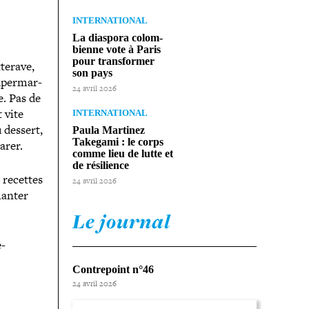
INTERNATIONAL
La diaspora colom­
bienne vote à Paris
pour trans­for­mer
tterave,
son pays
uper­mar­
24 avril 2026
e. Pas de
 vite
INTERNATIONAL
 dessert,
Paula Martinez
Takegami : le corps
parer.
comme lieu de lutte et
de résilience
 recettes
24 avril 2026
hanter
Le journal
-​
Contrepoint n°46
24 avril 2026