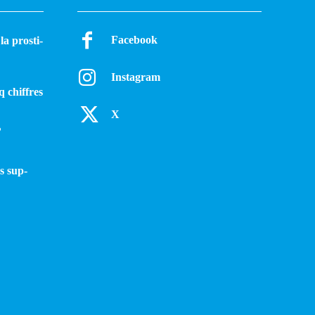
Facebook
a pros­ti­
Instagram
q chiffres
X
?
s sup­