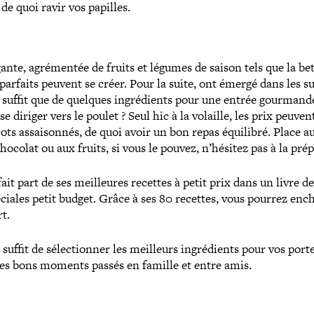
 de quoi ravir vos papilles.
ante, agré­men­tée de fruits et légumes de saison tels que la be
s parfaits peuvent se créer. Pour la suite, ont émergé dans les s
ne suffit que de quelques ingré­dients pour une entrée gourmand
iriger vers le poulet ? Seul hic à la volaille, les prix peuvent
ts assai­son­nés, de quoi avoir un bon repas équilibré. Place au
hocolat ou aux fruits, si vous le pouvez, n’hésitez pas à la pré
fait part de ses meilleures recettes à petit prix dans un livre de
éciales petit budget
. Grâce à ses 80 recettes, vous pourrez enc
rt.
suffit de sélec­tion­ner les meilleurs ingré­dients pour vos porte
es bons moments passés en famille et entre amis.