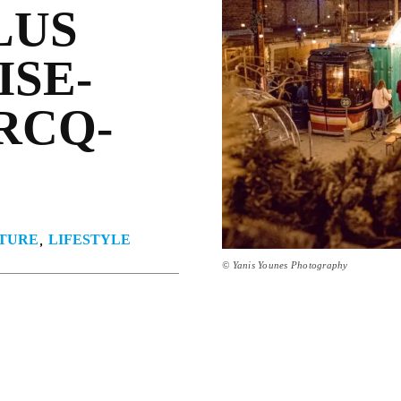
LUS
­SE­
RCQ-
TURE
LIFESTYLE
© Yanis Younes Photography