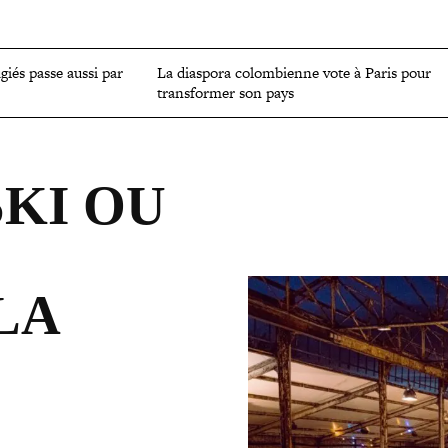
OMIE
ENVIRONNEMENT
CULTURE
SCIENCES ET SANTÉ
ugiés passe aussi par
La diaspora colom­bienne vote à Paris pour
trans­for­mer son pays
SKI OU
LA
E