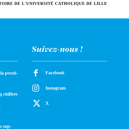
OIRE DE L'UNIVERSITÉ CATHOLIQUE DE LILLE
Suivez-nous !
Facebook
a pros­ti­
Instagram
q chiffres
X
?
s sup­