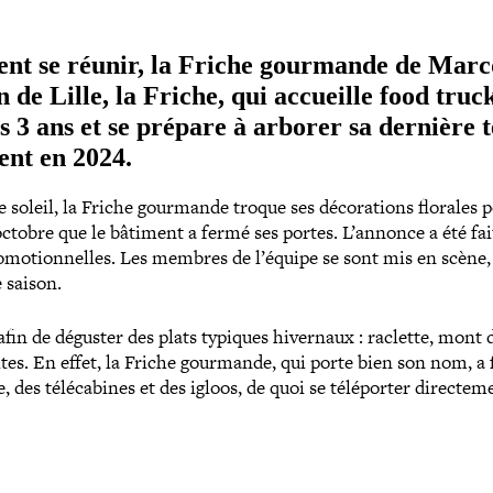
ment se réunir, la Friche gourmande de Marcq
 de Lille, la Friche, qui accueille food truck
ses 3 ans et se prépare à arborer sa dernière 
ent en 2024.
soleil, la Friche gourmande troque ses déco­ra­tions florales 
 octobre que le bâtiment a fermé ses portes. L’annonce a été fai
­mo­tion­nelles. Les membres de l’équipe se sont mis en scène,
 saison.
afin de déguster des plats typiques hivernaux : raclette, mont d
es. En effet, la Friche gourmande, qui porte bien son nom, a 
des télé­ca­bines et des igloos, de quoi se télé­por­ter direc­te­m