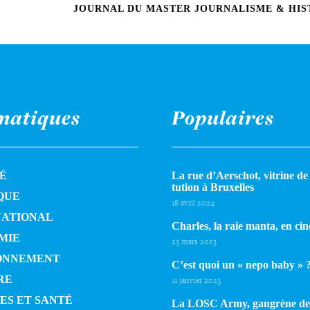
JOURNAL DU MASTER JOURNALISME & HIST
matiques
Populaires
É
La rue d’Aerschot, vitrine de l
tu­tion à Bruxelles
QUE
18 avril 2024
NATIONAL
Charles, la raie manta, en cin
MIE
23 mars 2023
ONNEMENT
C’est quoi un « nepo baby » 
RE
11 janvier 2023
ES ET SANTÉ
La LOSC Army, gangrène de