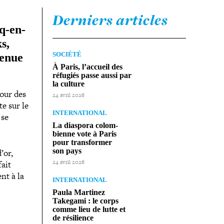
Derniers articles
-​en-​
s,
SOCIÉTÉ
tenue
À Paris, l’accueil des
réfugiés passe aussi par
la culture
pour des
24 avril 2026
te sur le
INTERNATIONAL
 se
La diaspora colom­
bienne vote à Paris
pour trans­for­mer
son pays
’or,
24 avril 2026
fait
ent à la
INTERNATIONAL
Paula Martinez
Takegami : le corps
comme lieu de lutte et
de résilience