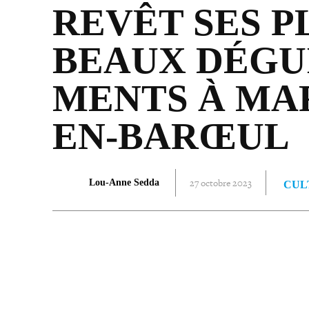
REVÊT SES P
BEAUX DÉGUI
MENTS À MA
EN-BARŒUL
27 octobre 2023
Lou-Anne Sedda
CUL
PARTAGER