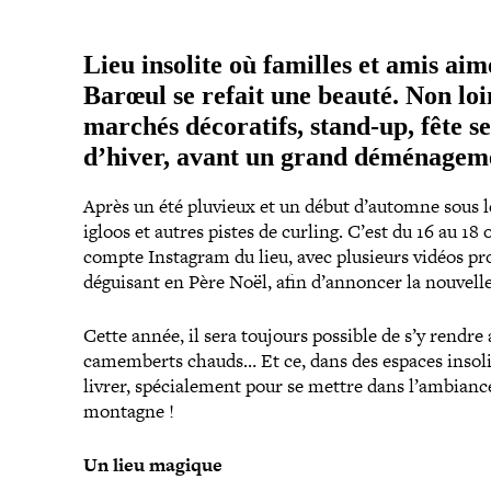
Lieu insolite où familles et amis ai
Barœul se refait une beauté. Non loin
marchés déco­ra­tifs, stand-​up, fête 
d’hiver, avant un grand démé­na­ge­m
Après un été pluvieux et un début d’automne sous le 
igloos et autres pistes de curling. C’est du 16 au 18
compte Instagram du lieu, avec plusieurs vidéos pro
déguisant en Père Noël, afin d’annoncer la nouvelle
Cette année, il sera toujours possible de s’y rendre 
camem­berts chauds… Et ce, dans des espaces insolit
livrer, spé­cia­le­ment pour se mettre dans l’ambiance, 
montagne !
Un lieu magique