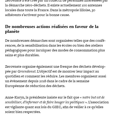
Zerowaste a été créé par un collectif de personnes inté­res­sées par
la démarche zéro-​déchets. Il existe actuel­le­ment 100 antennes
locales dans toute la France. Dans la métropole lilloise, 30
adhérents s’ac­tivent pour la bonne cause.
De nom­breuses actions réalisées en faveur de la
planète
De nom­breuses démarches sont orga­ni­sées telles que des confé­
rences, de la sen­si­bi­li­sa­tion dans les écoles ou bien des ateliers
péda­go­giques pour inculquer des modes de consom­ma­tion plus
sains et plus durables.
Zerowaste organise également une fresque des déchets déve­lop­
pée par
Greendonut
. L’objectif est de montrer leur impact au
quotidien et comment les réduire. Les membres orga­nisent aussi
un évènement depuis 2018 dans le cadre de la semaine
Européenne de réduction des déchets.
Anne-​Karyn, la pré­si­dente insiste sur le fait que «
notre but est de
sen­si­bi­li­ser, d’in­for­mer et de faire bouger les poli­tiques
»
.
L’association
est vigilante quant aux lois du GIEC, afin de veiller à ce qu’elles
soient bien respectées.