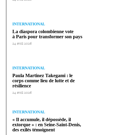
INTERNATIONAL
La diaspora colom­bienne vote
à Paris pour trans­for­mer son pays
24 avril 2026
INTERNATIONAL
Paula Martinez Takegami : le
corps comme lieu de lutte et de
résilience
24 avril 2026
INTERNATIONAL
« Il accumule, il dépossède, il
extorque » : en Seine-​Saint-​Denis,
des exilés témoignent