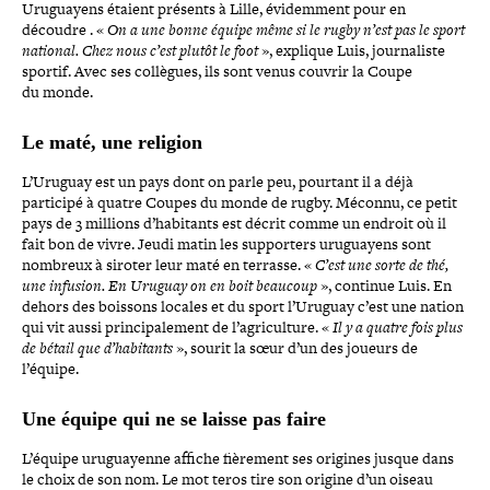
Uruguayens étaient présents à Lille, évi­dem­ment pour en
découdre . «
On a une bonne équipe même
si le rugby n’est pas le sport
national. Chez nous c’est plutôt le foot
», explique Luis, jour­na­liste
sportif. Avec ses collègues, ils sont venus couvrir la Coupe
du monde.
Le maté, une religion
L’Uruguay est un pays dont on parle peu, pourtant il a déjà
participé à quatre Coupes du monde de rugby. Méconnu, ce petit
pays de 3 millions d’habitants est décrit comme un endroit où il
fait bon de vivre. Jeudi matin les sup­por­ters uru­guayens sont
nombreux à siroter leur maté en terrasse. «
C’est une sorte de thé,
u
ne infusion. En Uruguay on en boit beaucoup
», continue Luis. En
dehors des boissons locales et du sport l’Uruguay c’est une nation
qui vit aussi prin­ci­pa­le­ment de l’agriculture. «
Il
y
a
quatre
fois
plus
de
bétail
que
d’habitants
», sourit la sœur d’un des joueurs de
l’équipe.
Une équipe qui ne se laisse pas faire
L’équipe uru­guayenne affiche fièrement ses origines jusque dans
le choix de son nom. Le mot teros tire son origine d’un oiseau