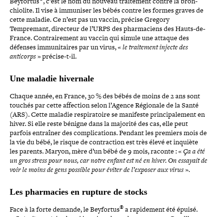
Beyfortus
, c’est le nom du nouveau trai­te­ment contre la bron­
chio­lite. Il vise à immuniser les bébés contre les formes graves de
cette maladie. Ce n’est pas un vaccin, précise Gregory
Tempremant, directeur de l’URPS des phar­ma­ciens des Hauts-​de-​
France. Contrairement au vaccin qui simule une attaque des
défenses immu­ni­taires par un virus, «
le trai­te­ment injecte des
anticorps
» précise-​t-​il.
Une maladie hivernale
Chaque année, en France, 30 % des bébés de moins de 2 ans sont
touchés par cette affection selon l’Agence Régionale de la Santé
(ARS). Cette maladie res­pi­ra­toire se manifeste prin­ci­pa­le­ment en
hiver. Si elle reste bénigne dans la majorité des cas, elle peut
parfois entraîner des com­pli­ca­tions. Pendant les premiers mois de
la vie du bébé, le risque de contrac­tion est très élevé et inquiète
les parents. Maryon, mère d’un bébé de 9 mois, raconte : «
Ça a été
un gros stress pour nous, car notre enfant est né en hiver. On essayait de
voir le moins de gens possible pour éviter de l’exposer aux virus
».
Les phar­ma­cies en rupture de stocks
®
Face à la forte demande, le Beyfortus
a rapi­de­ment été épuisé.