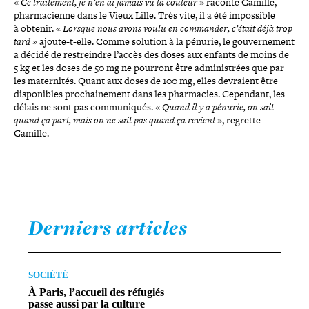
«
Ce trai­te­ment, je n’en ai jamais vu la couleur
» raconte Camille,
phar­ma­cienne dans le Vieux Lille. Très vite, il a été impos­sible
à obtenir. «
Lorsque nous avons voulu en commander, c’était déjà trop
tard
» ajoute-​t-​elle. Comme solution à la pénurie, le gou­ver­ne­ment
a décidé de res­treindre l’accès des doses aux enfants de moins de
5 kg et les doses de 50 mg ne pourront être admi­nis­trées que par
les mater­ni­tés. Quant aux doses de 100 mg, elles devraient être
dis­po­nibles pro­chai­ne­ment dans les phar­ma­cies. Cependant, les
délais ne sont pas com­mu­ni­qués. «
Quand il y a pénurie, on sait
quand ça part, mais on ne sait pas quand ça revient
», regrette
Camille.
Derniers articles
SOCIÉTÉ
À Paris, l’accueil des réfugiés
passe aussi par la culture