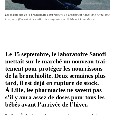
Les symptômes de la bronchiolite comprennent un écoulement nasal, une fièvre, une
toux, un sifflement et des difficultés respiratoires. © Adélie Clouet d'Orval
Le 15 septembre, le labo­ra­toire Sanofi
mettait sur le marché un nouveau trai­
te­ment pour protéger les nour­ris­sons
de la bron­chio­lite. Deux semaines plus
tard, il est déjà en rupture de stock.
À Lille, les phar­ma­cies ne savent pas
s’il y aura assez de doses pour tous les
bébés avant l’arrivée de l’hiver.
®