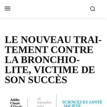
LE NOUVEAU TRAI­
TE­MENT CONTRE
LA BRON­CHIO­
LITE, VICTIME DE
SON SUCCÈS
28
Adélie
septembre
SCIENCES ET SANTÉ
Clouet
2023
SOCIÉTÉ
d'Orval