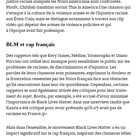
jus­tice raciale auxquels les Noirs amé­ri­cains sont confron­tés.
Plutôt, Childish Gambino sortait This Is America.Une chanson qui
s’attaque à la culture de la violence armée et de l’in­jus­tice raciale
aux États-​Unis, mais se distingue notamment à travers son clip
vidéo qui dépeint des scènes de violence policière et qui
à l’époque avait fait polémique.
BLM et rap français
Des rappeurs tels que Kery James, Médine, Youssoupha et Oxmo
Puccino ont utilisé leur musique pour sen­si­bi­li­ser le public sur les
problèmes de racisme, de dis­cri­mi­na­tion et d’in­jus­tice. Les
paroles de leurs chansons sont puis­santes, exprimant la douleur et
la frus­tra­tion res­sen­ties par les Noirs français face aux obstacles
qu’ils ren­contrent dans leur vie quo­ti­dienne. Cependant, certains
rappeurs se sont également attirés des critiques pour leur trai­te­
ment du sujet. Booba, par exemple, a été accusé d’avoir minimisé
l’im­por­tance de Black Lives Matter dans une interview, tandis que
Kaaris a été critiqué pour avoir prétendu qu’il n’y avait pas de
racisme en France./p>
Mais dans l’en­semble, le mouvement Black Lives Matter a eu un
impact signi­fi­ca­tif sur le rap français, inspirant des chansons telles