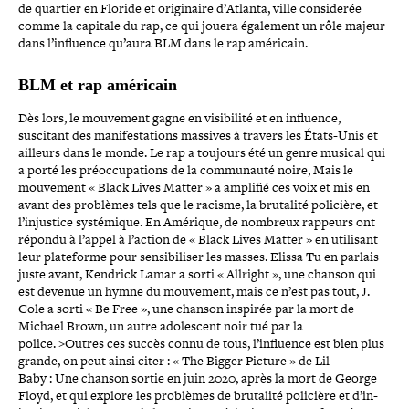
de quartier en Floride et ori­gi­naire d’Atlanta, ville consi­de­rée
comme la capitale du rap, ce qui jouera également un rôle majeur
dans l’influence qu’aura BLM dans le rap américain.
BLM et rap américain
Dès lors, le mouvement gagne en visi­bi­lité et en influence,
suscitant des mani­fes­ta­tions massives à travers les États-​Unis et
ailleurs dans le monde. Le rap a toujours été un genre musical qui
a porté les pré­oc­cu­pa­tions de la com­mu­nauté noire, Mais le
mouvement « Black Lives Matter » a amplifié ces voix et mis en
avant des problèmes tels que le racisme, la brutalité policière, et
l’in­jus­tice sys­té­mique. En Amérique, de nombreux rappeurs ont
répondu à l’appel à l’action de « Black Lives Matter » en utilisant
leur pla­te­forme pour sen­si­bi­li­ser les masses. Elissa Tu en parlais
juste avant, Kendrick Lamar a sorti « Allright », une chanson qui
est devenue un hymne du mouvement, mais ce n’est pas tout, J.
Cole a sorti « Be Free », une chanson inspirée par la mort de
Michael Brown, un autre ado­les­cent noir tué par la
police. >Outres ces succès connu de tous, l’influence est bien plus
grande, on peut ainsi citer : « The Bigger Picture » de Lil
Baby : Une chanson sortie en juin 2020, après la mort de George
Floyd, et qui explore les problèmes de brutalité policière et d’in­