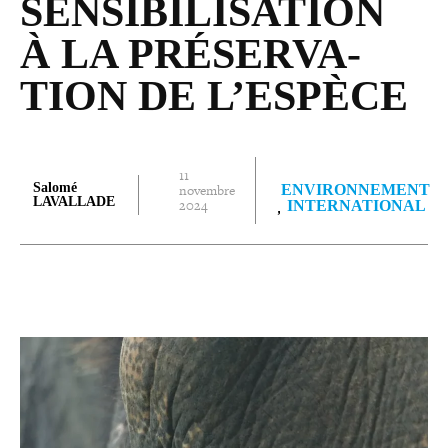
SEN­SI­BI­LI­SA­TION
À LA PRÉ­SER­VA­
TION DE L’ESPÈCE
11
Salomé
novembre
ENVIRONNEMENT
LAVALLADE
2024
INTERNATIONAL