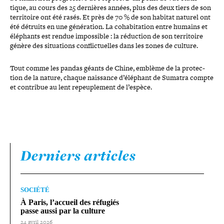
tique, au cours des 25 dernières années, plus des deux tiers de son
ter­ri­toire ont été rasés. Et près de 70 % de son habitat naturel ont
été détruits en une géné­ra­tion. La coha­bi­ta­tion entre humains et
éléphants est rendue impos­sible : la réduction de son ter­ri­toire
génère des situa­tions conflic­tuelles dans les zones de culture.
Tout comme les pandas géants de Chine, emblème de la pro­tec­
tion de la nature, chaque naissance d’é­lé­phant de Sumatra compte
et contribue au lent repeu­ple­ment de l’espèce.
Derniers articles
SOCIÉTÉ
À Paris, l’accueil des réfugiés
passe aussi par la culture
24 avril 2026