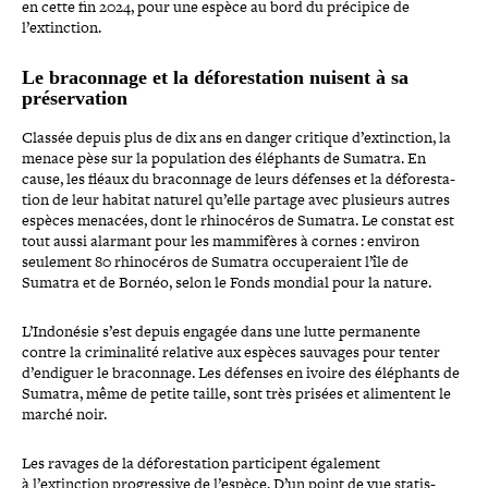
en cette fin 2024, pour une espèce au bord du précipice de
l’extinction.
Le bra­con­nage et la défo­res­ta­tion nuisent à sa
préservation
Classée depuis plus de dix ans en danger critique d’extinction, la
menace pèse sur la popu­la­tion des éléphants de Sumatra. En
cause, les fléaux du bra­con­nage de leurs défenses et la défo­res­ta­
tion de leur habitat naturel qu’elle partage avec plusieurs autres
espèces menacées, dont le rhi­no­cé­ros de Sumatra. Le constat est
tout aussi alarmant pour les mam­mi­fères à cornes : environ
seulement 80 rhi­no­cé­ros de Sumatra occu­pe­raient l’île de
Sumatra et de Bornéo, selon le Fonds mondial pour la nature.
L’Indonésie s’est depuis engagée dans une lutte per­ma­nente
contre la cri­mi­na­lité relative aux espèces sauvages pour tenter
d’endiguer le bra­con­nage. Les défenses en ivoire des éléphants de
Sumatra, même de petite taille, sont très prisées et ali­mentent le
marché noir.
Les ravages de la défo­res­ta­tion par­ti­cipent également
à l’extinction pro­gres­sive de l’espèce. D’un point de vue sta­tis­