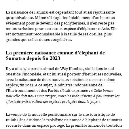
La naissance de l’animal est cependant tout aussi réjouis­sante
qu’ambivalente. Même s’il s’agit indé­nia­ble­ment d’un heureux
évènement pour le devenir des pachy­dermes, il n’en reste pas
moins rarissime pour cette sous-​espèce d’éléphants d’Asie. Elle
est notamment recon­nais­sable à la taille de ses oreilles, plus
grandes que celles de ses congénères.
La première naissance connue d’éléphant de
Sumatra depuis fin 2023
Il y a un an, le parc national de Way Kambas, situé dans le sud-​
ouest de l’Indonésie, était lui aussi porteur d’heureuses nouvelles,
avec la naissance de deux nouveaux spécimens de cette même
espèce, fin 2023. À ce sujet, la ministre indo­né­sienne de
l’Environnement et des Forêts s’était exprimée : «
Cette bonne
nouvelle doit nous encou­ra­ger, nous les Indonésiens, à pour­suivre les
efforts de pré­ser­va­tion des espèces protégées dans le pays
».
La venue de la nouvelle pen­sion­naire sur le site tou­ris­tique de
Buluh Cina est donc la troisième naissance d’éléphant de Sumatra
recensée dans un espace protégé. La première annoncée toutefois