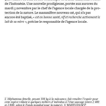
de l’Indonésie. Une nouvelle pro­di­gieuse, portée aux aurores du
mardi 5 novembre par le chef de l’agence locale chargée de la pro­
tec­tion de la nature. Le mammifère nouveau-​né, qui n’a pas
encore été baptisé, «
est en bonne santé, vif et recherche acti­ve­ment le
lait de sa mère
», précise le res­pon­sable de l’agence locale.
L’éléphanteau femelle, pesant 104 kg à la naissance, fait renaître l’espoir pour
cette espèce réduite à quelques milliers d’individus à l’état sauvage (entre 2 400
et 2 800, selon le Fonds mondial pour la nature). © WAHYUDI/​AFP