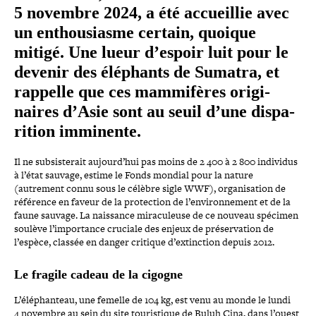
5 novembre 2024, a été accueillie avec
un enthou­siasme certain, quoique
mitigé. Une lueur d’espoir luit pour le
devenir des éléphants de Sumatra, et
rappelle que ces mam­mi­fères ori­gi­
naires d’Asie sont au seuil d’une dis­pa­
ri­tion imminente.
Il ne sub­sis­te­rait aujourd’hui pas moins de 2 400 à 2 800 individus
à l’état sauvage, estime le Fonds mondial pour la nature
(autrement connu sous le célèbre sigle WWF), orga­ni­sa­tion de
référence en faveur de la pro­tec­tion de l’en­vi­ron­ne­ment et de la
faune sauvage. La naissance mira­cu­leuse de ce nouveau spécimen
soulève l’importance cruciale des enjeux de pré­ser­va­tion de
l’espèce, classée en danger critique d’extinction depuis 2012.
Le fragile cadeau de la cigogne
L’éléphanteau, une femelle de 104 kg, est venu au monde le lundi
4 novembre au sein du site tou­ris­tique de Buluh Cina, dans l’ouest