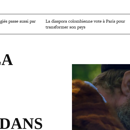
OMIE
ENVIRONNEMENT
CULTURE
SCIENCES ET SANTÉ
ugiés passe aussi par
La diaspora colom­bienne vote à Paris pour
trans­for­mer son pays
LA
 DANS