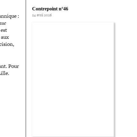
Contrepoint n°46
an­nique :
24 avril 2026
nue
 est
t aux
cision,
ant. Pour
ille.