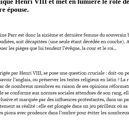
nique Henri VIII et met en lumière le rôle d
re épouse.
ne Parr est donc la sixième et dernière femme du souverain b
pudiées, soit déca­pi­tées (une seule étant décédée en couche).
A
er les pièges que lui tendent l’évêque, la cour et le roi…
rigée par Henri VIII, se pose une question cruciale : doit-​on 
 savoir l’anglais, ou préserver les textes religieux en latin ? La 
par de nombreux membres en raison de ses opinions réfor­ma­tr
elle se conforme aux normes sociales attendues de son rang, ell
clusive et marquée par des influences pro­tes­tantes, dans un p
i­te­ment sa réalité : elle est plongée dans un jeu périlleux où sa
e ses pions avec prudence dans l’ombre pour éviter les nombreu