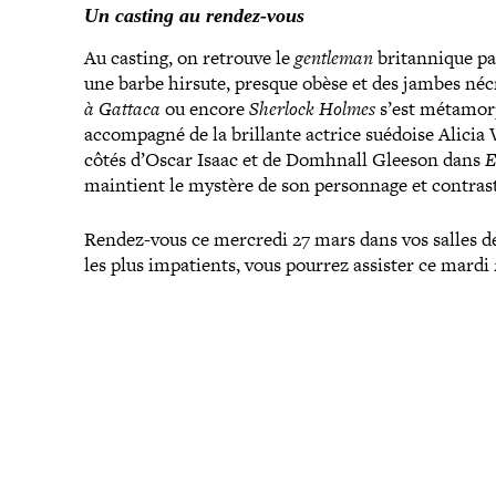
Un casting au rendez-vous
Au casting, on retrouve le
gentleman
bri­tan­nique p
une barbe hirsute, presque obèse et des jambes né
à Gattaca
ou encore
Sherlock Holmes
s’est méta­mor­
accom­pa­gné de la brillante actrice suédoise Alicia
côtés d’Oscar Isaac et de Domhnall Gleeson dans
E
maintient le mystère de son per­son­nage et contraste 
Rendez-​vous ce mercredi 27 mars dans vos salles de c
les plus impa­tients, vous pourrez assister ce mardi