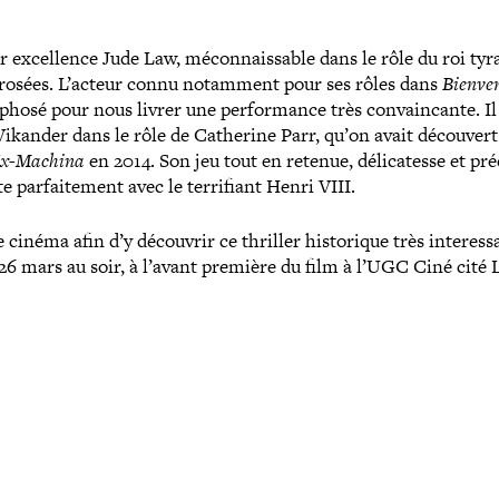
ar excel­lence Jude Law, mécon­nais­sable dans le rôle du roi tyr
crosées. L’acteur connu notamment pour ses rôles dans
Bienve
phosé pour nous livrer une per­for­mance très convain­cante.
Il
 Vikander dans le rôle de Catherine Parr, qu’on avait découver
x-​Machina
en 2014. Son jeu tout en retenue, déli­ca­tesse et pré
par­fai­te­ment avec le ter­ri­fiant Henri VIII.
inéma afin d’y découvrir ce thriller his­to­rique très inter­es­s
 26 mars au soir, à l’avant première du film à l’UGC Ciné cité L