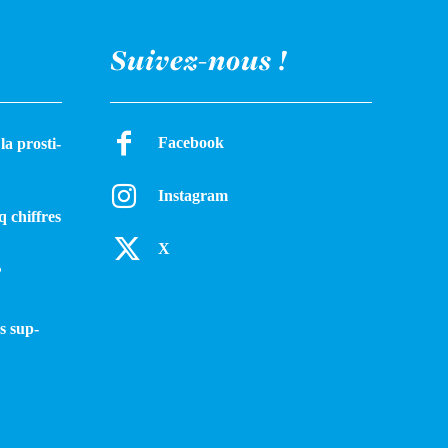
Suivez-nous !
Facebook
a pros­ti­
Instagram
q chiffres
X
?
s sup­