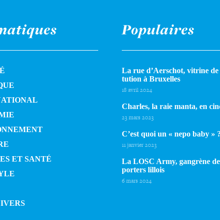
matiques
Populaires
É
La rue d’Aerschot, vitrine de l
tu­tion à Bruxelles
QUE
18 avril 2024
NATIONAL
Charles, la raie manta, en cin
MIE
23 mars 2023
ONNEMENT
C’est quoi un « nepo baby » 
RE
11 janvier 2023
ES ET SANTÉ
La LOSC Army, gangrène de
por­ters lillois
YLE
6 mars 2024
DIVERS