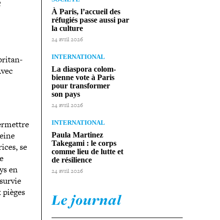
e
À Paris, l’accueil des
réfugiés passe aussi par
la culture
24 avril 2026
INTERNATIONAL
ri­tan­
vec
La diaspora colom­
bienne vote à Paris
pour trans­for­mer
son pays
24 avril 2026
permettre
INTERNATIONAL
reine
Paula Martinez
Takegami : le corps
ices, se
comme lieu de lutte et
e
de résilience
ays en
24 avril 2026
 survie
x pièges
Le journal