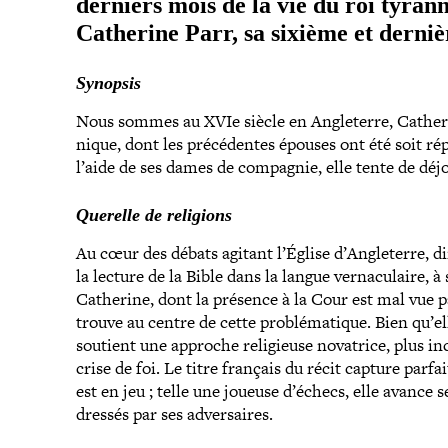
derniers mois de la vie du roi tyran­
Catherine Parr, sa sixième et derniè
Synopsis
Nous sommes au XVIe siècle en Angleterre, Catheri
nique, dont les pré­cé­dentes épouses ont été soit ré
l’aide de ses
dames de compagnie, elle tente de déjou
Querelle de religions
Au cœur des débats agitant l’Église d’Angleterre, di
la lecture de la Bible dans la langue ver­na­cu­laire, à
Catherine, dont la présence à la Cour est mal vue 
trouve au centre de cette pro­blé­ma­tique. Bien qu’
soutient une approche reli­gieuse novatrice, plus in
crise de foi. Le titre français du récit capture par­fa
est en jeu ; telle une joueuse d’échecs, elle avanc
dressés par ses adversaires.