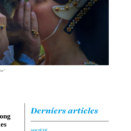
ine"
Derniers articles
long
les
SOCIÉTÉ