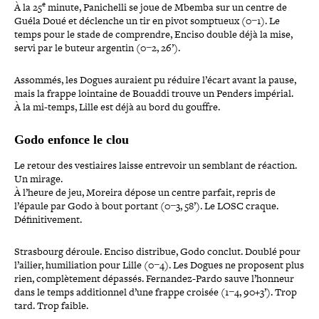
e
À la 25
minute, Panichelli se joue de Mbemba sur un centre de
Guéla Doué et déclenche un tir en pivot somptueux (0−1). Le
temps pour le stade de com­prendre, Enciso double déjà la mise,
servi par le buteur argentin (0−2, 26’).
Assommés, les Dogues auraient pu réduire l’écart avant la pause,
mais la frappe lointaine de Bouaddi trouve un Penders impérial.
À la mi-​temps, Lille est déjà au bord du gouffre.
Godo enfonce le clou
Le retour des ves­tiaires laisse entrevoir un semblant de réaction.
Un mirage.
À l’heure de jeu, Moreira dépose un centre parfait, repris de
l’épaule par Godo à bout portant (0−3, 58’). Le LOSC craque.
Définitivement.
Strasbourg déroule. Enciso distribue, Godo conclut. Doublé pour
l’ailier, humi­lia­tion pour Lille (0−4). Les Dogues ne proposent plus
rien, com­plè­te­ment dépassés. Fernandez-​Pardo sauve l’honneur
dans le temps addi­tion­nel d’une frappe croisée (1−4, 90+3’). Trop
tard. Trop faible.