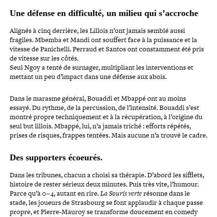
Une défense en dif­fi­culté, un milieu qui s’accroche
Alignés à cinq derrière, les Lillois n’ont jamais semblé aussi
fragiles. Mbemba et Mandi ont souffert face à la puissance et la
vitesse de Panichelli. Perraud et Santos ont constam­ment été pris
de vitesse sur les côtés.
Seul Ngoy a tenté de surnager, mul­ti­pliant les inter­ven­tions et
mettant un peu d’impact dans une défense aux abois.
Dans le marasme général, Bouaddi et Mbappé ont au moins
essayé. Du rythme, de la per­cus­sion, de l’intensité. Bouaddi s’est
montré propre tech­ni­que­ment et à la récu­pé­ra­tion, à l’origine du
seul but lillois. Mbappé, lui, n’a jamais triché : efforts répétés,
prises de risques, frappes tentées. Mais aucune n’a trouvé le cadre.
Des sup­por­ters écoeurés.
Dans les tribunes, chacun a choisi sa thérapie. D’abord les sifflets,
histoire de rester sérieux deux minutes. Puis très vite, l’humour.
Parce qu’à 0 – 4, autant en rire.
La Souris verte
résonne dans le
stade, les joueurs de Strasbourg se font applaudir à chaque passe
propre, et Pierre-​Mauroy se trans­forme doucement en comedy