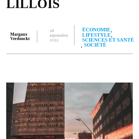
LILLOIS
ÉCONOMIE
26
Margaux
septembre
LIFESTYLE
Verdonckt
2022
SCIENCES ET SANTÉ
SOCIÉTÉ