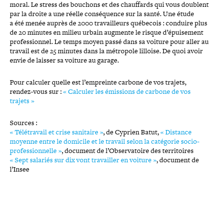
moral. Le stress des bouchons et des chauf­fards qui vous doublent
par la droite a une réelle consé­quence sur la santé. Une étude
a été menée auprès de 2000 tra­vailleurs québecois : conduire plus
de 20 minutes en milieu urbain augmente le risque d’épuisement
pro­fes­sion­nel. Le temps moyen passé dans sa voiture pour aller au
travail est de 25 minutes dans la métropole lilloise. De quoi avoir
envie de laisser sa voiture au garage.
Pour calculer quelle est l’empreinte carbone de vos trajets,
rendez-​vous sur :
« Calculer les émissions de carbone de vos
trajets »
Sources :
« Télétravail et crise sanitaire »
, de Cyprien Batut,
« Distance
moyenne entre le domicile et le travail selon la catégorie socio­
pro­fes­sion­nelle »
,
document de
l’Observatoire des ter­ri­toires
« Sept salariés sur dix vont tra­vailler en voiture »
, document de
l’Insee