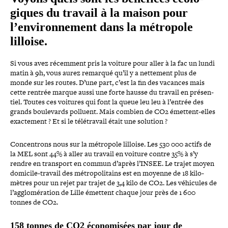
giques du travail à la maison pour
l’environnement dans la métropole
lilloise.
Si vous avez récemment pris la voiture pour aller à la fac un lundi
matin à 9h, vous aurez remarqué qu’il y a nettement plus de
monde sur les routes. D’une part, c’est la fin des vacances mais
cette rentrée marque aussi une forte hausse du travail en pré­sen­
tiel. Toutes ces voitures qui font la queue leu leu à l’entrée des
grands bou­le­vards polluent. Mais combien de CO2 émettent-​elles
exac­te­ment ? Et si le télé­tra­vail était une solution ?
Concentrons nous sur la métropole lilloise. Les 530 000 actifs de
la MEL sont 44% à aller au travail en voiture contre 35% à s’y
rendre en transport en commun d’après l’INSEE. Le trajet moyen
domicile-​travail des métro­po­li­tains est en moyenne de 18 kilo­
mètres pour un rejet par trajet de 3,4 kilo de CO2. Les véhicules de
l’agglomération de Lille émettent chaque jour près de 1 600
tonnes de CO2.
158 tonnes de CO2 éco­no­mi­sées par jour de