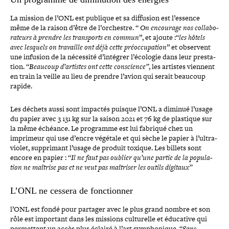
La mission de l’ONL est publique et sa diffusion est l’essence
même de la raison d’être de l’or­chestre. “
On encourage nos col­la­bo­
ra­teurs à prendre les trans­ports en commun
”, et ajoute :
“
les hôtels
avec lesquels on travaille ont déjà cette pré­oc­cu­pa­tion
” et observent
une infusion de la nécessité d’in­té­grer l’écologie dans leur pres­ta­
tion. “
Beaucoup d’artistes ont cette conscience”
, les artistes viennent
en train la veille au lieu de prendre l’avion qui serait beaucoup
rapide.
Les déchets aussi sont impactés puisque l’ONL a diminué l’usage
du papier avec 3 131 kg sur la saison 2021 et 76 kg de plastique sur
la même échéance. Le programme est lui fabriqué chez un
imprimeur qui use d’encre végétale et qui sèche le papier à l’ultra-
violet, sup­pri­mant l’usage de produit toxique. Les billets sont
encore en papier :
“
Il ne faut pas oublier qu’une partie de la popu­la­
tion ne maîtrise pas et ne veut pas maîtriser les outils digitaux”
L’ONL ne cessera de fonctionner
l’ONL est fondé pour partager avec le plus grand nombre et son
rôle est important dans les missions cultu­relle et éducative qui
per­mettent un accès plus éclairé à l’art sym­pho­nique. “
Sans