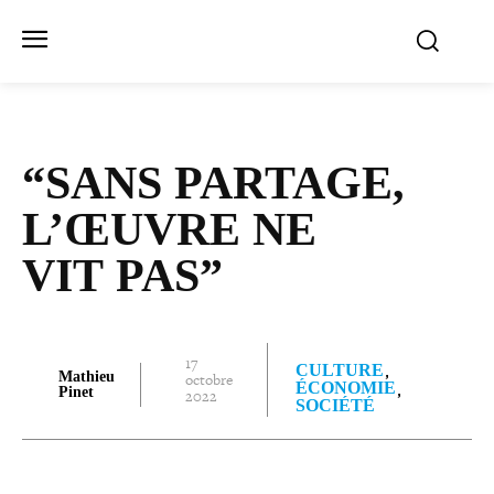
“SANS PARTAGE,
L’ŒUVRE NE
VIT PAS”
17
CULTURE
Mathieu
octobre
ÉCONOMIE
Pinet
2022
SOCIÉTÉ