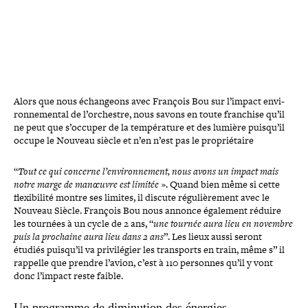
Alors que nous échan­geons avec François Bou sur l’impact envi­
ron­ne­men­tal de l’or­chestre, nous savons en toute franchise qu’il
ne peut que s’occuper de la tem­pé­ra­ture et des lumière puisqu’il
occupe le Nouveau siècle et n’en n’est pas le propriétaire
“
Tout ce qui concerne l’environnement, nous avons un impact mais
notre marge de manœuvre est limitée
». Quand bien même si cette
flexi­bi­lité montre ses limites, il discute régu­liè­re­ment avec le
Nouveau Siècle. François Bou nous annonce également réduire
les tournées à un cycle de 2 ans, “
une tournée aura lieu en novembre
puis la prochaine aura lieu dans 2 ans
”. Les lieux aussi seront
étudiés puisqu’il va pri­vi­lé­gier les trans­ports en train, même s” il
rappelle que prendre l’avion, c’est à 110 personnes qu’il y vont
donc l’impact reste faible.
Un programme de dimi­nu­tion des énergies