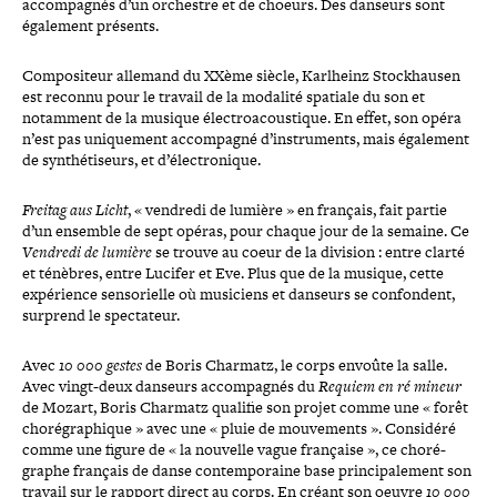
accom­pa­gnés d’un orchestre et de choeurs. Des danseurs sont
également présents.
Compositeur allemand du XXème siècle, Karlheinz Stockhausen
est reconnu pour le travail de la modalité spatiale du son et
notamment de la musique élec­troa­cous­tique. En effet, son opéra
n’est pas uni­que­ment accom­pa­gné d’instruments, mais également
de syn­thé­ti­seurs, et d’électronique.
Freitag aus Licht
, « vendredi de lumière » en français, fait partie
d’un ensemble de sept opéras, pour chaque jour de la semaine. Ce
Vendredi de lumière
se trouve au coeur de la division : entre clarté
et ténèbres, entre Lucifer et Eve. Plus que de la musique, cette
expé­rience sen­so­rielle où musiciens et danseurs se confondent,
surprend le spectateur.
Avec
10 000 gestes
de Boris Charmatz, le corps envoûte la salle.
Avec vingt-​deux danseurs accom­pa­gnés du
Requiem en ré mineur
de Mozart, Boris Charmatz qualifie son projet comme une « forêt
cho­ré­gra­phique » avec une « pluie de mou­ve­ments ». Considéré
comme une figure de « la nouvelle vague française », ce cho­ré­
graphe français de danse contem­po­raine base prin­ci­pa­le­ment son
travail sur le rapport direct au corps. En créant son oeuvre
10 000