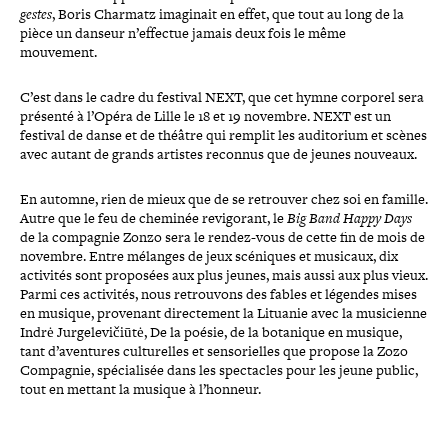
gestes
, Boris Charmatz imaginait en effet, que tout au long de la
pièce un danseur n’effectue jamais deux fois le même
mouvement.
C’est dans le cadre du festival NEXT, que cet hymne corporel sera
présenté à l’Opéra de Lille le 18 et 19 novembre. NEXT est un
festival de danse et de théâtre qui remplit les audi­to­rium et scènes
avec autant de grands artistes reconnus que de jeunes nouveaux.
En automne, rien de mieux que de se retrouver chez soi en famille.
Autre que le feu de cheminée revi­go­rant, le
Big Band Happy Days
de la compagnie Zonzo sera le rendez-​vous de cette fin de mois de
novembre. Entre mélanges de jeux scéniques et musicaux, dix
activités sont proposées aux plus jeunes, mais aussi aux plus vieux.
Parmi ces activités, nous retrou­vons des fables et légendes mises
en musique, provenant direc­te­ment la Lituanie avec la musi­cienne
Indrė Jurgelevičiūtė, De la poésie, de la botanique en musique,
tant d’aventures cultu­relles et sen­so­rielles que propose la Zozo
Compagnie, spé­cia­li­sée dans les spec­tacles pour les jeune public,
tout en mettant la musique à l’honneur.