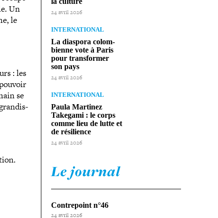
la culture
lle. Un
24 avril 2026
e, le
INTERNATIONAL
La diaspora colom­
bienne vote à Paris
pour trans­for­mer
son pays
rs : les
24 avril 2026
 pouvoir
main se
INTERNATIONAL
gran­dis­
Paula Martinez
Takegami : le corps
comme lieu de lutte et
de résilience
24 avril 2026
tion.
Le journal
Contrepoint n°46
24 avril 2026