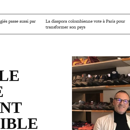
OMIE
ENVIRONNEMENT
CULTURE
SCIENCES ET SANTÉ
ugiés passe aussi par
La diaspora colom­bienne vote à Paris pour
trans­for­mer son pays
 LE
E
ENT
SIBLE