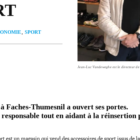
RT
ONOMIE
SPORT
Jean-Luc Vandeweghe est le directeur de
 à Faches-​Thumesnil a ouvert ses portes.
res­pon­sable tout en aidant à la réin­ser­tion
rt est un magasin qui vend des acces­soires de sport issus de la