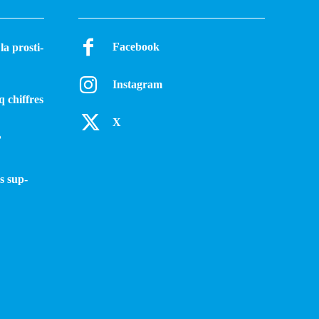
Facebook
a pros­ti­
Instagram
q chiffres
X
?
s sup­