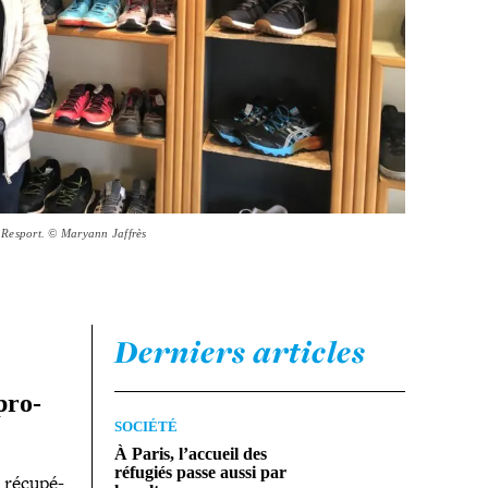
 Resport. © Maryann Jaffrès
Derniers articles
 pro­
SOCIÉTÉ
À Paris, l’accueil des
réfugiés passe aussi par
 récu­pé­