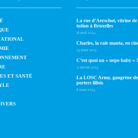
É
La rue d’Aerschot, vitrine de l
tu­tion à Bruxelles
QUE
18 avril 2024
NATIONAL
Charles, la raie manta, en cin
MIE
23 mars 2023
ONNEMENT
C’est quoi un « nepo baby » 
RE
11 janvier 2023
ES ET SANTÉ
La LOSC Army, gangrène de
por­ters lillois
YLE
6 mars 2024
DIVERS