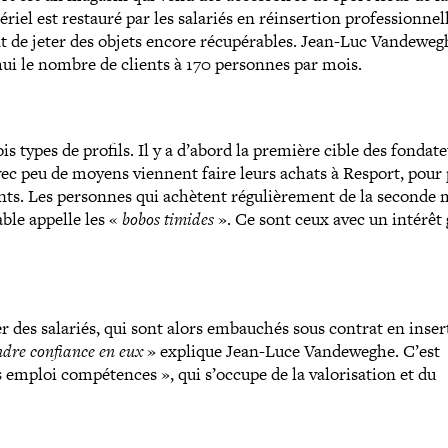
iel est restauré par les salariés en réin­ser­tion pro­fes­sion­ne
t de jeter des objets encore récu­pé­rables. Jean-​Luc Vandewegh
hui le nombre de clients à 170 personnes par mois.
types de profils. Il y a d’abord la première cible des fon­da­teu
vec peu de moyens viennent faire leurs achats à Resport, pour
ts. Les personnes qui achètent régu­liè­re­ment de la seconde 
sable appelle les «
bobos timides
». Ce sont ceux avec un intérêt 
er des salariés, qui sont alors embauchés sous contrat en inser
dre confiance en eux
» explique Jean-​Luce Vandeweghe. C’est
emploi com­pé­tences », qui s’occupe de la valo­ri­sa­tion et du