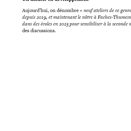
Aujourd’hui, on dénombre «
neuf ateliers de ce genr
depuis 2019, et main­te­nant le nôtre à Faches-​Thumes
dans des écoles en 2023 pour sen­si­bi­li­ser à la seconde
des dis­cus­sions.