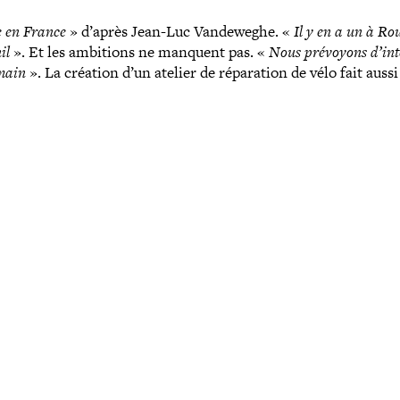
e en France
» d’après Jean-​Luc Vandeweghe. «
Il y en a un à Ro
nil
». Et les ambitions ne manquent pas. «
Nous prévoyons d’int
 main
». La création d’un atelier de répa­ra­tion de vélo fait aussi