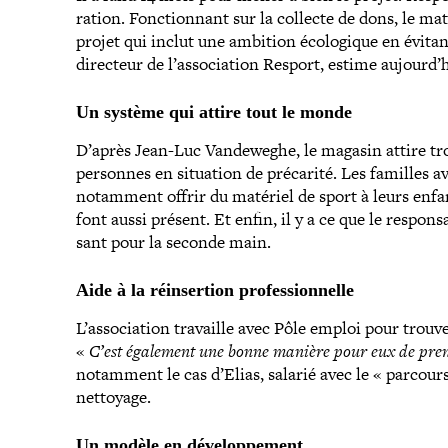
ra­tion. Fonctionnant sur la collecte de dons, le matér
projet qui inclut une ambition éco­lo­gique en évitan
directeur de l’association Resport, estime aujourd’
Un système qui attire tout le monde
D’après Jean-​Luc Vandeweghe, le magasin attire trois 
personnes en situation de précarité. Les familles a
notamment offrir du matériel de sport à leurs enfan
font aussi présent. Et enfin, il y a ce que le res­pon­
sant pour la seconde main.
Aide à la réin­ser­tion professionnelle
L’association travaille avec Pôle emploi pour trouv
«
C’est également une bonne manière pour eux de pren
notamment le cas d’Elias, salarié avec le « parcours 
nettoyage.
Un modèle en développement