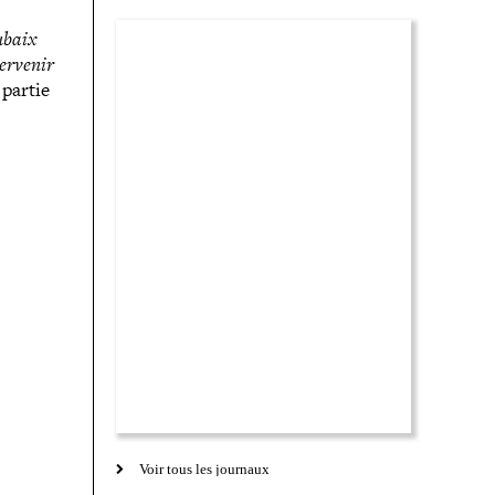
ubaix
ervenir
 partie
Voir tous les journaux