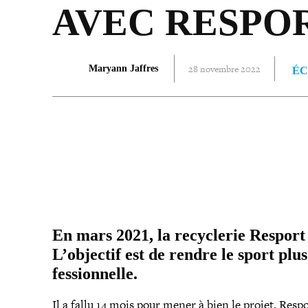
AVEC RESPO
28 novembre 2022
Maryann Jaffres
ÉC
PARTAGER
En mars 2021, la recy­cle­rie Resport
L’objectif est de rendre le sport plus 
fes­sion­nelle.
Il a fallu 14 mois pour mener à bien le projet. Respo