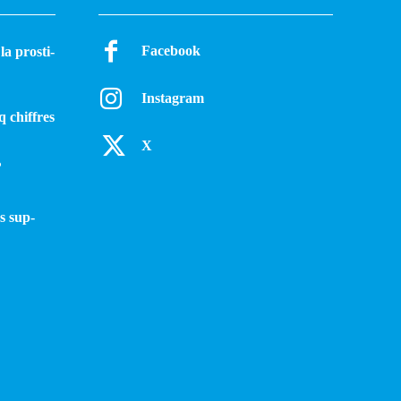
Facebook
a pros­ti­
Instagram
q chiffres
X
?
s sup­