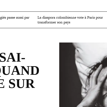
OMIE
ENVIRONNEMENT
CULTURE
SCIENCES ET SANTÉ
ugiés passe aussi par
La diaspora colom­bienne vote à Paris pour
trans­for­mer son pays
SAI­
 QUAND
E SUR