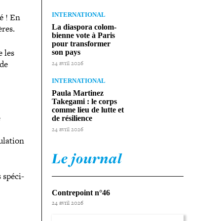
INTERNATIONAL
é ! En
ères.
La diaspora colom­
bienne vote à Paris
pour trans­for­mer
e les
son pays
 de
24 avril 2026
INTERNATIONAL
Paula Martinez
Takegami : le corps
comme lieu de lutte et
e
de résilience
24 avril 2026
la­tion
Le journal
 spé­ci­
Contrepoint n°46
24 avril 2026