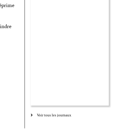
déprime
oindre
Voir tous les journaux