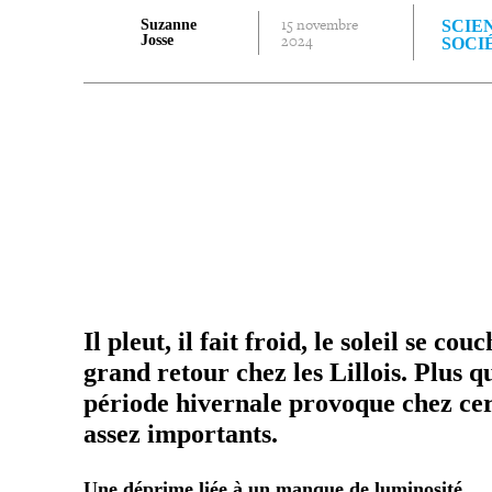
15 novembre
Suzanne
SCIE
2024
Josse
SOCI
PARTAGER
Il pleut, il fait froid, le soleil se co
grand retour chez les Lillois. Plus q
période hivernale provoque chez cer
assez importants.
Une déprime liée à un manque de luminosité