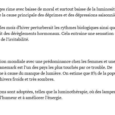
es rime avec baisse de moral et surtout baisse de la lumi­no­sit
 la cause prin­ci­pale des déprimes et des dépres­sions saisonni
es mois d’hiver per­tur­be­rait les rythmes bio­lo­giques ainsi qu
ait des dérè­gle­ments hormonaux. Cela entraine une sensation
de l’irritabilité.
a­tion mondiale avec une pré­do­mi­nance chez les femmes et un
anemark est l’un des pays les plus touchés par ce trouble. De
e à cause du manque de lumière. On estime que 8% de la popu­
hivers froids et très sombres.
s sont adoptées, telles que la lumi­no­thé­ra­pie, où des lampes
 l’humeur et à améliorer l’énergie.