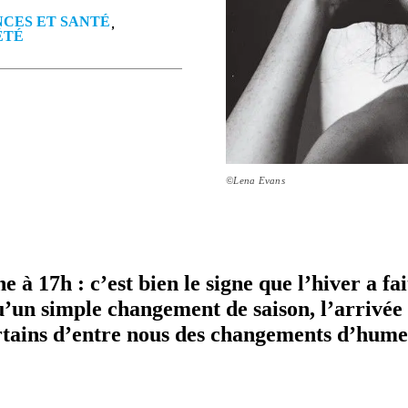
NCES ET SANTÉ
ÉTÉ
©Lena Evans
uche à 17h : c’est bien le signe que l’hiver a fa
u’un simple chan­ge­ment de saison, l’arrivée 
tains d’entre nous des chan­ge­ments d’hum