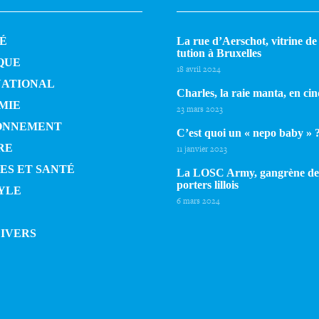
É
La rue d’Aerschot, vitrine de l
tu­tion à Bruxelles
QUE
18 avril 2024
NATIONAL
Charles, la raie manta, en cin
MIE
23 mars 2023
ONNEMENT
C’est quoi un « nepo baby » 
RE
11 janvier 2023
ES ET SANTÉ
La LOSC Army, gangrène de
por­ters lillois
YLE
6 mars 2024
DIVERS