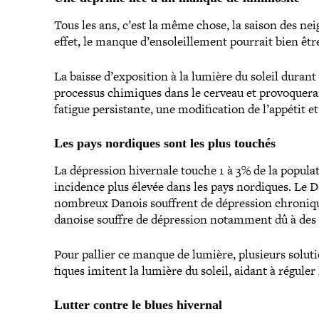
Tous les ans, c’est la même chose, la saison des neig
effet, le manque d’ensoleillement pourrait bien être
La baisse d’exposition à la lumière du soleil durant l
processus chimiques dans le cerveau et pro­vo­que­r
fatigue per­sis­tante, une modi­fi­ca­tion de l’appétit et 
Les pays nordiques sont les plus touchés
La dépres­sion hivernale touche 1 à 3% de la popu­l
incidence plus élevée dans les pays nordiques. Le D
nombreux Danois souffrent de dépres­sion chroniqu
danoise souffre de dépres­sion notamment dû à des 
Pour pallier ce manque de lumière, plusieurs solution
fiques imitent la lumière du soleil, aidant à réguler
Lutter contre le blues hivernal